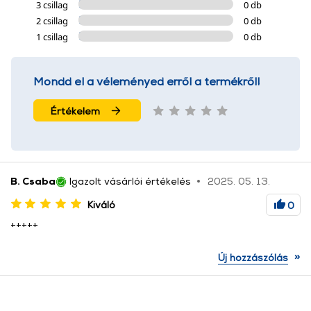
3 csillag
0 db
2 csillag
0 db
1 csillag
0 db
Mondd el a véleményed erről a termékről!
Értékelem
B. Csaba
Igazolt vásárlói értékelés
2025. 05. 13.
Kiváló
0
+++++
»
Új hozzászólás