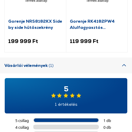
Termék adatlap
Termék adatlap
Gorenje NRS8182KX Side
Gorenje RK4182PW4
by side hűtőszekrény
Alulfagyasztós
kombinált hűtőszekrény
199 999 Ft
119 999 Ft
Vásárlói vélemények
(1)
5
1 értékelés
5 csillag
1 db
4 csillag
0 db