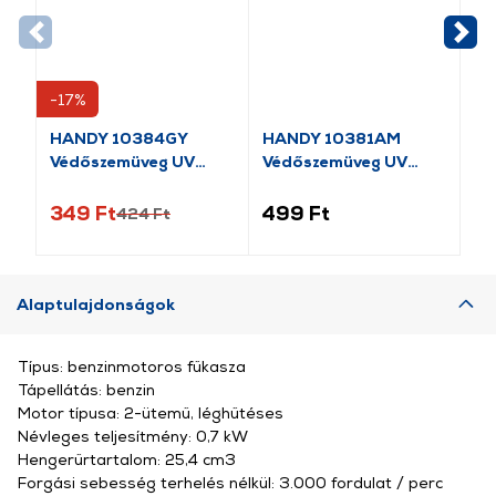
-17%
-1
HANDY 10384GY
HANDY 10381AM
HA
Védőszemüveg UV
Védőszemüveg UV
Sz
védős
védős
be
349 Ft
499 Ft
59
424 Ft
Alaptulajdonságok
Típus: benzinmotoros fűkasza
Tápellátás: benzin
Motor típusa: 2-ütemű, léghűtéses
Névleges teljesítmény: 0,7 kW
Hengerűrtartalom: 25,4 cm3
Forgási sebesség terhelés nélkül: 3.000 fordulat / perc