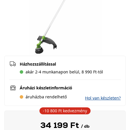
Házhozszállítással
akár 2-4 munkanapon belül, 8 990 Ft-tól
Áruházi készletinformáció
áruházba rendelhető
Hol van készleten?
-10 800 Ft
kedvezmény
34 199 Ft
/ db