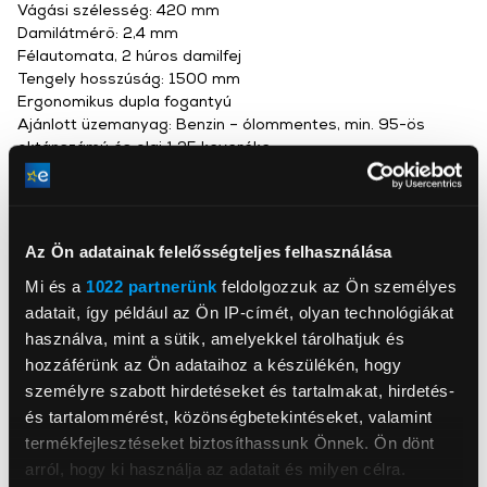
Vágási szélesség: 420 mm
Damilátmérő: 2,4 mm
Félautomata, 2 húros damilfej
Tengely hosszúság: 1500 mm
Ergonomikus dupla fogantyú
Ajánlott üzemanyag: Benzin – ólommentes, min. 95-ös
oktánszámú és olaj 1:25 keveréke
Üzemanyag tartály: 0,4 liter
Súly: 6,6 kg
Típus: Benzinmotoros fűkasza
Az Ön adatainak felelősségteljes felhasználása
Mi és a
1022 partnerünk
feldolgozzuk az Ön személyes
adatait, így például az Ön IP-címét, olyan technológiákat
használva, mint a sütik, amelyekkel tárolhatjuk és
hozzáférünk az Ön adataihoz a készülékén, hogy
Fieldmann
személyre szabott hirdetéseket és tartalmakat, hirdetés-
www.fieldmann.hu
és tartalommérést, közönségbetekintéseket, valamint
info@fasthungary.hu
2310, Szigetszentmiklós, Kántor út 10
termékfejlesztéseket biztosíthassunk Önnek. Ön dönt
arról, hogy ki használja az adatait és milyen célra.