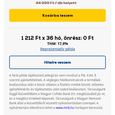
44 999 Ft
/ db
helyett
Kosárba teszem
1 212 Ft x 36 hó, önrész: 0 Ft
THM: 17,9%
Reprezentatív példa
Hitelre veszem
A fenti példa tájékoztató jellegű és nem minősül a Ptk. 6:64. §
szerinti ajánlattételnek. A végleges hitelkonstrukciót a termékek
kiválasztása után a kosár oldalon a fizetési módok között, előzetes
igényfelmérés és tájékoztatás után tudod kiválasztani. Társaságunk
függő közvetítőként a Magyar Cofidis Bank Zrt. megbízásából jár el,
és a megbízó érdekeit képviseli. Társaságunk a Magyar Nemzeti
Bank által a közvetítőkről vezetett nyilvántartásban szerepel. A
nyilvántartást ellenőrizni lehet a
www.mnb.hu
honlapon keresztül.