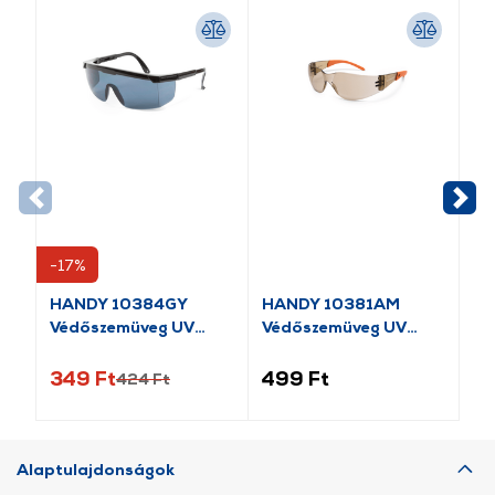
-17%
-1
HANDY 10384GY
HANDY 10381AM
HA
Védőszemüveg UV
Védőszemüveg UV
Sz
védős
védős
be
349 Ft
499 Ft
59
424 Ft
Alaptulajdonságok