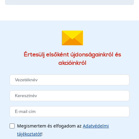
Értesülj elsőként újdonságainkról és
akcióinkról
Megismertem és elfogadom az
Adatvédelmi
tájékoztatót
!