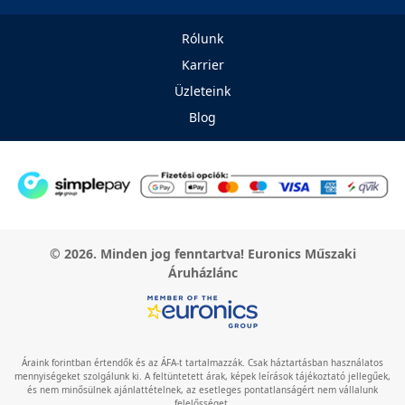
Rólunk
Karrier
Üzleteink
Blog
© 2026. Minden jog fenntartva! Euronics Műszaki
Áruházlánc
Áraink forintban értendők és az ÁFA-t tartalmazzák. Csak háztartásban használatos
mennyiségeket szolgálunk ki. A feltüntetett árak, képek leírások tájékoztató jellegűek,
és nem minősülnek ajánlattételnek, az esetleges pontatlanságért nem vállalunk
felelősséget.