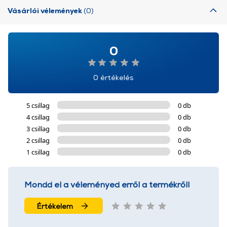
Vásárlói vélemények
(0)
0
0 értékelés
5 csillag
0 db
4 csillag
0 db
3 csillag
0 db
2 csillag
0 db
1 csillag
0 db
Mondd el a véleményed erről a termékről!
Értékelem