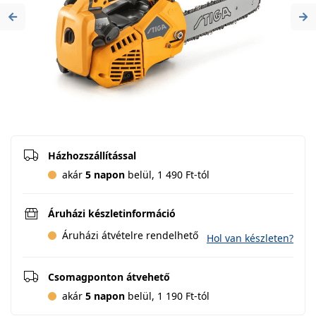
Previous
Ne
Házhozszállítással
akár
5 napon
belül, 1 490 Ft-tól
Áruházi készletinformáció
Áruházi átvételre rendelhető
Hol van készleten?
Csomagponton átvehető
akár
5 napon
belül, 1 190 Ft-tól