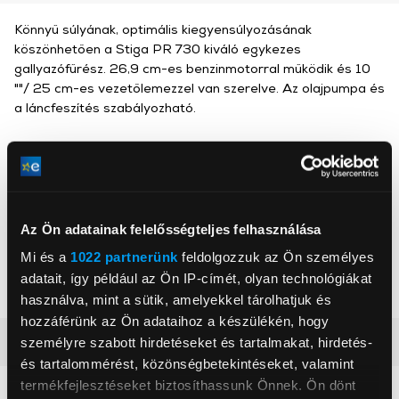
Könnyű súlyának, optimális kiegyensúlyozásának
köszönhetően a Stiga PR 730 kiváló egykezes
gallyazófűrész. 26,9 cm-es benzinmotorral működik és 10
""/ 25 cm-es vezetőlemezzel van szerelve. Az olajpumpa és
a láncfeszítés szabályozható.
Stiga
, ,
Az Ön adatainak felelősségteljes felhasználása
Mi és a
1022 partnerünk
feldolgozzuk az Ön személyes
3
Hengerűrtartalom
26,9 cm
adatait, így például az Ön IP-címét, olyan technológiákat
Láncvezető hossz
25 cm
használva, mint a sütik, amelyekkel tárolhatjuk és
hozzáférünk az Ön adataihoz a készülékén, hogy
Részletes ismertető
személyre szabott hirdetéseket és tartalmakat, hirdetés-
és tartalommérést, közönségbetekintéseket, valamint
termékfejlesztéseket biztosíthassunk Önnek. Ön dönt
Neked ajánljuk