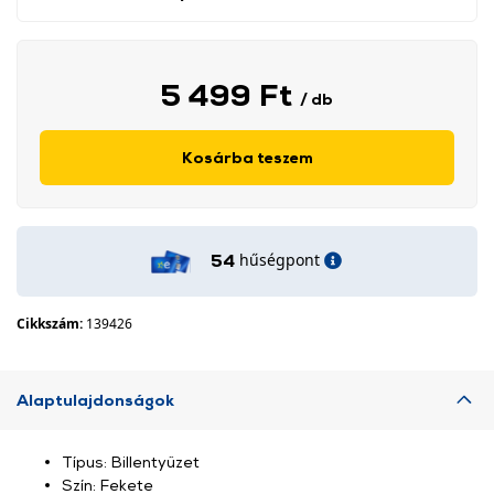
5 499 Ft
/ db
Kosárba teszem
hűségpont
54
Cikkszám:
139426
Alaptulajdonságok
Típus: Billentyűzet
Szín: Fekete