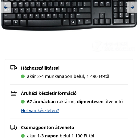
Previous
Ne
Házhozszállítással
akár 2-4 munkanapon belül, 1 490 Ft-tól
Áruházi készletinformáció
67 áruházban
raktáron,
díjmentesen
átvehető
Hol van készleten?
Csomagponton átvehető
akár
1-3 napon
belül 1 190 Ft-tól