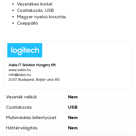
Vezetékes kivitel
Csatlakozás: USB
Magyar nyelvű kiosztás
Cseppálló
Asbis IT Solution Hungary Kft
www.asbis.hu
info@asbis.hu
1037, Budapest, Bojtár utca 80
Vezeték nélküli
Nem
Csatlakozás
USB
Multimédiás billentyűzet
Nem
Háttérvilágítás
Nem