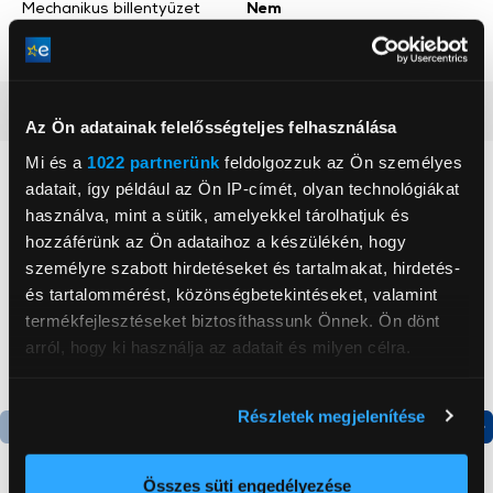
Mechanikus billentyűzet
Nem
Magyar billentyűzet
Igen
Részletes ismertető
Az Ön adatainak felelősségteljes felhasználása
Mi és a
1022 partnerünk
feldolgozzuk az Ön személyes
Neked ajánljuk
adatait, így például az Ön IP-címét, olyan technológiákat
használva, mint a sütik, amelyekkel tárolhatjuk és
hozzáférünk az Ön adataihoz a készülékén, hogy
személyre szabott hirdetéseket és tartalmakat, hirdetés-
és tartalommérést, közönségbetekintéseket, valamint
termékfejlesztéseket biztosíthassunk Önnek. Ön dönt
arról, hogy ki használja az adatait és milyen célra.
Ha engedélyezi, a következőt is meg szeretnénk tenni:
Részletek megjelenítése
Információgyűjtés az Ön földrajzi
elhelyezkedéséről pár méteres pontossággal
Termék adatlap
Termék adatlap
Az Ön készülékén beazonosítása annak konkrét
Összes süti engedélyezése