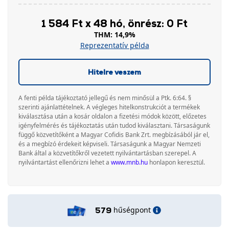
1 584 Ft x 48 hó, önrész: 0 Ft
THM: 14,9%
Reprezentatív példa
Hitelre veszem
A fenti példa tájékoztató jellegű és nem minősül a Ptk. 6:64. §
szerinti ajánlattételnek. A végleges hitelkonstrukciót a termékek
kiválasztása után a kosár oldalon a fizetési módok között, előzetes
igényfelmérés és tájékoztatás után tudod kiválasztani. Társaságunk
függő közvetítőként a Magyar Cofidis Bank Zrt. megbízásából jár el,
és a megbízó érdekeit képviseli. Társaságunk a Magyar Nemzeti
Bank által a közvetítőkről vezetett nyilvántartásban szerepel. A
nyilvántartást ellenőrizni lehet a
www.mnb.hu
honlapon keresztül.
hűségpont
579