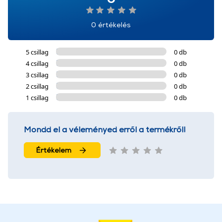
0 értékelés
5 csillag
0 db
4 csillag
0 db
3 csillag
0 db
2 csillag
0 db
1 csillag
0 db
Mondd el a véleményed erről a termékről!
Értékelem