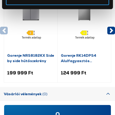
Az Eunonics.hu webáruházunk ún. süti vagy cookie file-
okat használ, melyeket az Ön gépén tárol a rendszer. A
cookie-k személyazonosítására nem alkalmasak,
szolgáltatásaink biztosításához szükségesek. Az oldal
használatával Ön elfogadja a cookie-k használatát.
Termék adatlap
Termék adatlap
További információk:
ÁSZF
és
Adatvédelem
Gorenje NRS8182KX Side
Gorenje RK14DPS4
by side hűtőszekrény
Alulfagyasztós
kombinált hűtőszekrény
199 999 Ft
124 999 Ft
Vásárlói vélemények
(0)
0