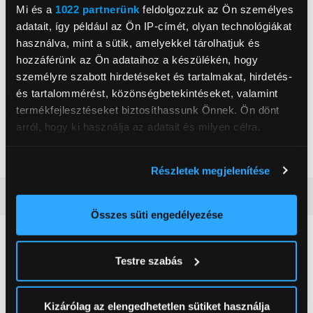
Mi és a
1022 partnerünk
feldolgozzuk az Ön személyes
gogreen@skullcandy.com
8004, Zurich, Kanzleistrasse 18
adatait, így például az Ön IP-címét, olyan technológiákat
használva, mint a sütik, amelyekkel tárolhatjuk és
Mikrofon
Igen
hozzáférünk az Ön adataihoz a készülékén, hogy
személyre szabott hirdetéseket és tartalmakat, hirdetés-
Szín
Fekete
és tartalommérést, közönségbetekintéseket, valamint
Hangerőszabályzó
Igen
termékfejlesztéseket biztosíthassunk Önnek. Ön dönt
arról, hogy ki használja az adatait és milyen célra.
Fejhallgató típus
Fejhallgató
Adatátvitel
Vezeték nélküli
Ha engedélyezi, a következőt is meg szeretnénk tenni:
Részletek megjelenítése
Információgyűjtés az Ön földrajzi
Részletes ismertető
elhelyezkedéséről pár méteres pontossággal
Az Ön készülékén beazonosítása annak konkrét
Összes süti engedélyezése
tulajdonságainak (ujjlenyomat) aktív ellenőrzésével
Neked ajánljuk
Tudjon meg többet személyes adatainak feldolgozási
Testre szabás
módjairól és adja meg preferenciáit a
Részletek
pontban
. Bármikor módosíthatja vagy visszavonhatja a
Sütinyilatkozathoz való hozzájárulását.
Kizárólag az elengedhetetlen sütiket használja