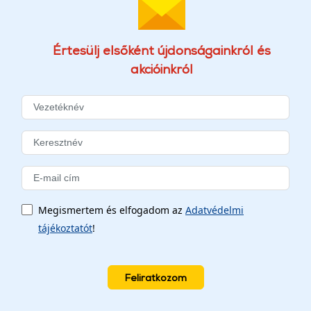
Értesülj elsőként újdonságainkról és
akcióinkról
Megismertem és elfogadom az
Adatvédelmi
tájékoztatót
!
Feliratkozom