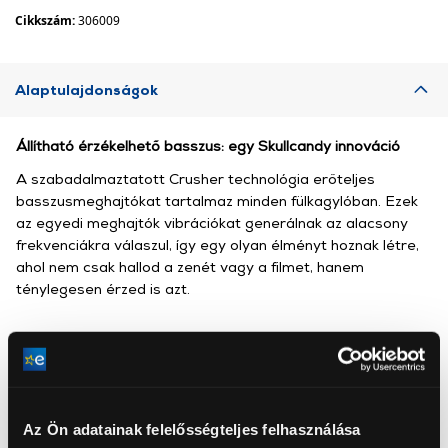
Cikkszám:
306009
Alaptulajdonságok
Állítható érzékelhető basszus: egy Skullcandy innováció
A szabadalmaztatott Crusher technológia erőteljes
basszusmeghajtókat tartalmaz minden fülkagylóban. Ezek
az egyedi meghajtók vibrációkat generálnak az alacsony
frekvenciákra válaszul, így egy olyan élményt hoznak létre,
ahol nem csak hallod a zenét vagy a filmet, hanem
ténylegesen érzed is azt.
Skullcandy International GmbH
Az Ön adatainak felelősségteljes felhasználása
www.skullcandy.eu