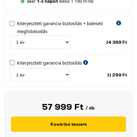
akár
1-3 napon
belül 1 190 Ft-tól
Kiterjesztett garancia biztosítás + baleseti
meghibásodás
Jótá
14 399 Ft
idős
címk
Kiterjesztett garancia biztosítás
Jótá
11 299 Ft
idős
címk
57 999 Ft
/ db
Kosárba teszem