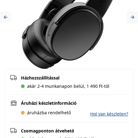
Previous
Ne
Házhozszállítással
akár 2-4 munkanapon belül, 1 490 Ft-tól
Áruházi készletinformáció
áruházba rendelhető
Hol van készleten?
Csomagponton átvehető