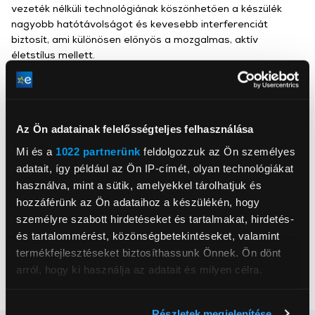
vezeték nélküli technológiának köszönhetően a készülék
nagyobb hatótávolságot és kevesebb interferenciát
biztosít, ami különösen előnyös a mozgalmas, aktív
életstílus mellett.
Csatlakozók: Bluetooth 5.3, USB-C töltőport
Az Ön adatainak felelősségteljes felhasználása
Mi és a
1022 partnerünk
feldolgozzuk az Ön személyes
adatait, így például az Ön IP-címét, olyan technológiákat
, ,
használva, mint a sütik, amelyekkel tárolhatjuk és
hozzáférünk az Ön adataihoz a készülékén, hogy
Mikrofon
Igen
személyre szabott hirdetéseket és tartalmakat, hirdetés-
és tartalommérést, közönségbetekintéseket, valamint
Szín
Fehér
termékfejlesztéseket biztosíthassunk Önnek. Ön dönt
Fejhallgató típus
Fülhallgató
arról, hogy ki használja az adatait és milyen célra.
Adatátvitel
Vezeték nélküli
Ha engedélyezi, a következőt is meg szeretnénk tenni:
Részletek megjelenítése