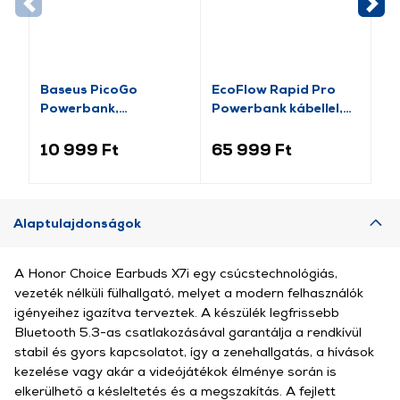
Baseus PicoGo
EcoFlow Rapid Pro
Ce
Powerbank,
Powerbank kábellel,
PR
10000mAh
300W/140W
P
(P1007680312300)
fe
10 999 Ft
65 999 Ft
7 
PR
Alaptulajdonságok
A Honor Choice Earbuds X7i egy csúcstechnológiás,
vezeték nélküli fülhallgató, melyet a modern felhasználók
igényeihez igazítva terveztek. A készülék legfrissebb
Bluetooth 5.3-as csatlakozásával garantálja a rendkívül
stabil és gyors kapcsolatot, így a zenehallgatás, a hívások
kezelése vagy akár a videójátékok élménye során is
elkerülhető a késleltetés és a megszakítás. A fejlett