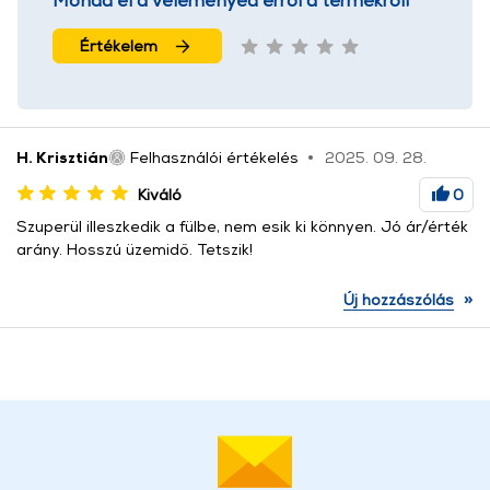
Mondd el a véleményed erről a termékről!
Értékelem
H. Krisztián
Felhasználói értékelés
2025. 09. 28.
Kiváló
0
Szuperül illeszkedik a fülbe, nem esik ki könnyen. Jó ár/érték
arány. Hosszú üzemidő. Tetszik!
»
Új hozzászólás