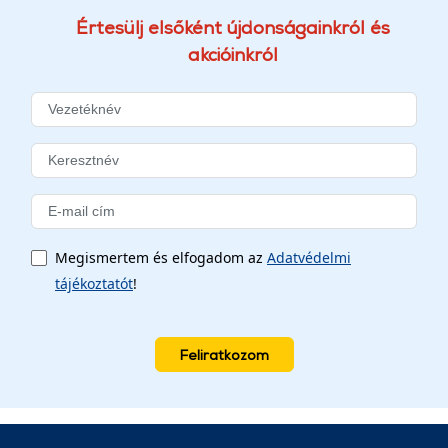
Értesülj elsőként újdonságainkról és
akcióinkról
Megismertem és elfogadom az
Adatvédelmi
tájékoztatót
!
Feliratkozom