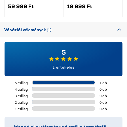
59 999 Ft
19 999 Ft
Vásárlói vélemények
(1)
5
1 értékelés
5 csillag
1 db
4 csillag
0 db
3 csillag
0 db
2 csillag
0 db
1 csillag
0 db