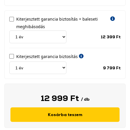
Kiterjesztett garancia biztosítás + baleseti
meghibásodás
Jótá
12 399 Ft
idős
címk
Kiterjesztett garancia biztosítás
Jótá
9 799 Ft
idős
címk
12 999 Ft
/ db
Kosárba teszem