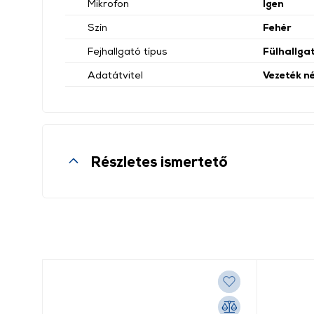
Mikrofon
Igen
Szín
Fehér
Fejhallgató típus
Fülhallga
Adatátvitel
Vezeték né
Részletes ismertető