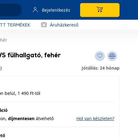
Bejelentkezés
Áruházkereső
OTT TERMÉKEK
ehér
 fülhallgató, fehér
Jótállás: 24 hónap
)
 belül, 1 490 Ft-tól
áció
ron,
díjmentesen
átvehető
Hol van készleten?
ető