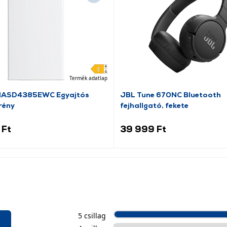
Termék adatlap
HASD4385EWC Egyajtós
JBL Tune 670NC Bluetooth
rény
fejhallgató, fekete
 Ft
39 999 Ft
5 csillag