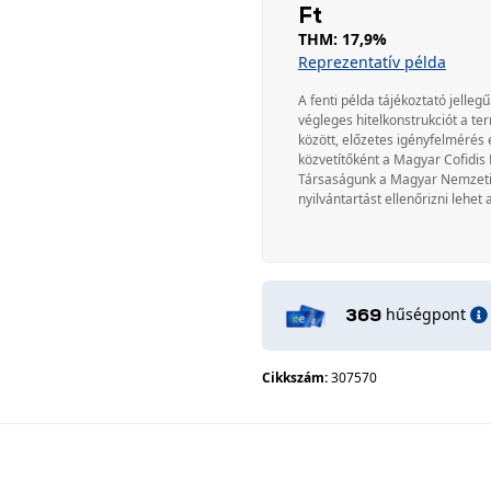
Ft
THM: 17,9%
Reprezentatív példa
A fenti példa tájékoztató jellegű
végleges hitelkonstrukciót a te
között, előzetes igényfelmérés 
közvetítőként a Magyar Cofidis 
Társaságunk a Magyar Nemzeti Ba
nyilvántartást ellenőrizni lehet 
hűségpont
369
Cikkszám:
307570