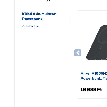
Külső Akkumulátor,
Powerbank
Adatkábel
Anker A1665H
Powerbank, M
5000 mAh
18 999 Ft