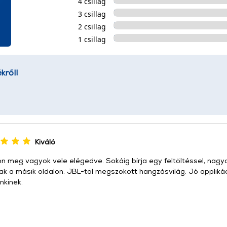
4 csillag
3 csillag
2 csillag
1 csillag
kről!
Kiváló
 meg vagyok vele elégedve. Sokáig bírja egy feltöltéssel, nagyon
nak a másik oldalon. JBL-től megszokott hangzásvilág. Jó appliká
nkinek.