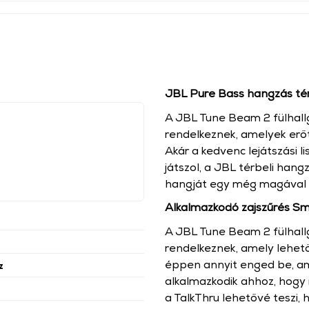
JBL Pure Bass hangzás tér
A JBL Tune Beam 2 fülhal
rendelkeznek, amelyek erőt
Akár a kedvenc lejátszási li
játszol, a JBL térbeli hang
hangját egy még magával
Alkalmazkodó zajszűrés Sm
A JBL Tune Beam 2 fülhallg
rendelkeznek, amely lehetőv
éppen annyit enged be, am
z
alkalmazkodik ahhoz, hogy 
a TalkThru lehetővé teszi, 