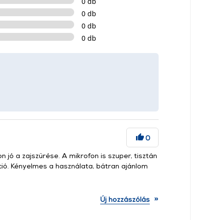
0 db
0 db
0 db
0 db
0
 jó a zajszűrése. A mikrofon is szuper, tisztán
ció. Kényelmes a használata, bátran ajánlom
»
Új hozzászólás