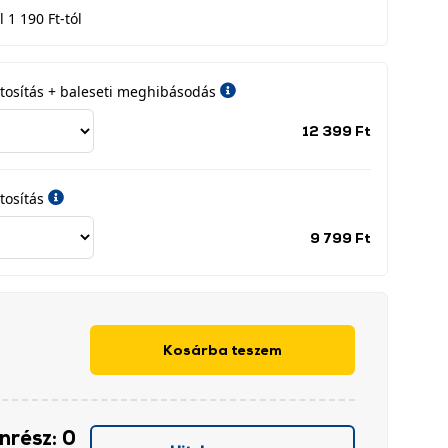
 1 190 Ft-tól
iztosítás + baleseti meghibásodás
Jótállási
12 399 Ft
időszak
címke
tosítás
Jótállási
9 799 Ft
időszak
címke
Kosárba teszem
önrész: 0