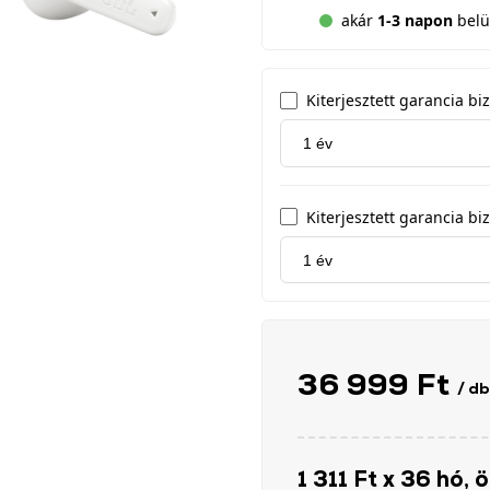
akár
1-3 napon
belül
Kiterjesztett garancia b
Kiterjesztett garancia biz
36 999 Ft
/ db
1 311 Ft x 36 hó, 