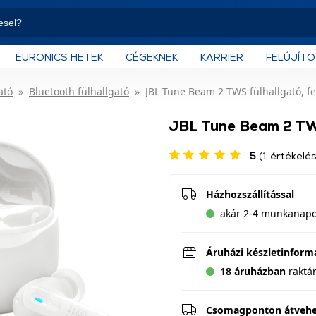
EURONICS HETEK
CÉGEKNEK
KARRIER
FELÚJÍT
ató
Bluetooth fülhallgató
JBL Tune Beam 2 TWS fülhallgató, f
JBL Tune Beam 2 TWS
5
(1 értékelés
Házhozszállítással
akár 2-4 munkanapon
Áruházi készletinform
18 áruházban
raktá
Csomagponton átveh