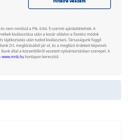
Hitelre veszem
 és nem minősül a Ptk. 6:64. § szerinti ajánlattételnek. A
rmékek kiválasztása után a kosár oldalon a fizetési módok
és tájékoztatás után tudod kiválasztani. Társaságunk függő
Bank Zrt. megbízásából jár el, és a megbízó érdekeit képviseli.
nk által a közvetítőkről vezetett nyilvántartásban szerepel. A
a
www.mnb.hu
honlapon keresztül.