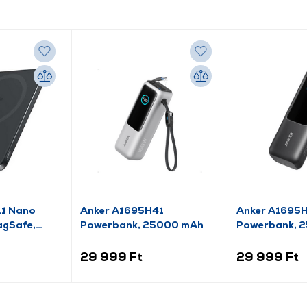
11 Nano
Anker A1695H41
Anker A1695H
agSafe,
Powerbank, 25000 mAh
Powerbank, 
29 999 Ft
29 999 Ft