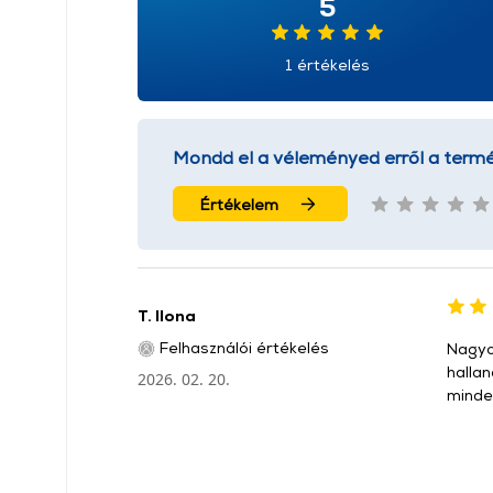
5
1 értékelés
Mondd el a véleményed erről a termé
Értékelem
T. Ilona
Felhasználói értékelés
Nagyon
halla
2026. 02. 20.
minde