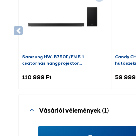
Samsung HW-B750F/EN 5.1
Candy C
csatornás hangprojektor
hűtőszek
mélynyomóval
110 999 Ft
59 999
Vásárlói vélemények
(1)