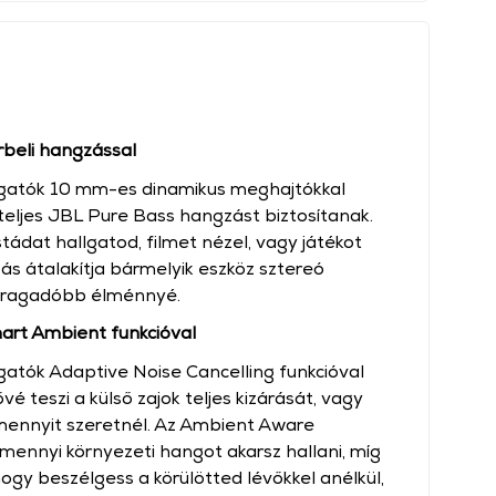
beli hangzással
lgatók 10 mm-es dinamikus meghajtókkal
eljes JBL Pure Bass hangzást biztosítanak.
stádat hallgatod, filmet nézel, vagy játékot
zás átalakítja bármelyik eszköz sztereó
 ragadóbb élménnyé.
art Ambient funkcióval
atók Adaptive Noise Cancelling funkcióval
é teszi a külső zajok teljes kizárását, vagy
ennyit szeretnél. Az Ambient Aware
mennyi környezeti hangot akarsz hallani, míg
hogy beszélgess a körülötted lévőkkel anélkül,