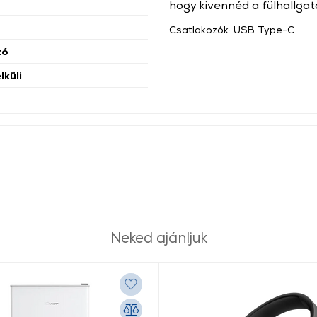
hogy kivennéd a fülhallgat
Csatlakozók: USB Type-C
tó
lküli
Neked ajánljuk