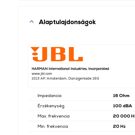
Alaptulajdonságok
HARMAN International Industries, Incorporated
www.jbl.com
1013 AP, Amsterdam, Danzigerkade 16G
Impedancia
16 Ohm
Érzékenység
100 dBA
Max. frekvencia
20 000 H
Min. frekvencia
20 Hz