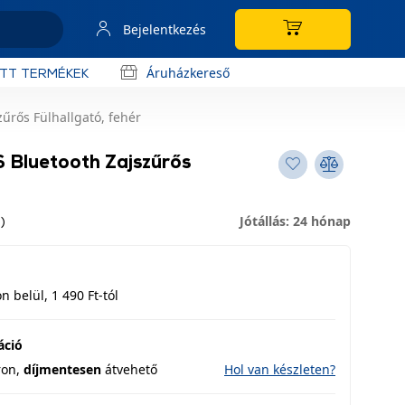
Bejelentkezés
Áruházkereső
OTT TERMÉKEK
rős Fülhallgató, fehér
Bluetooth Zajszűrős
Jótállás: 24 hónap
)
 belül, 1 490 Ft-tól
áció
ron,
díjmentesen
átvehető
Hol van készleten?