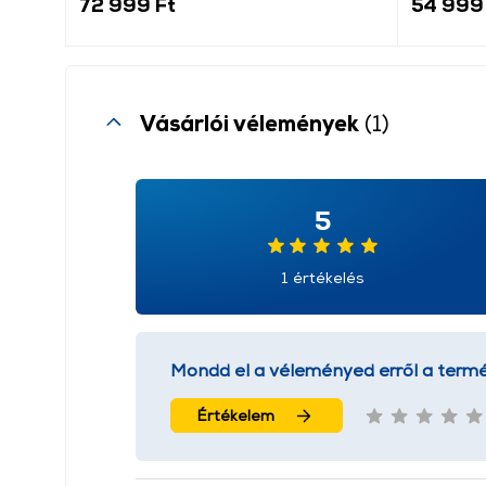
72 999 Ft
54 999
Vásárlói vélemények
(1)
5
1 értékelés
Mondd el a véleményed erről a termé
Értékelem