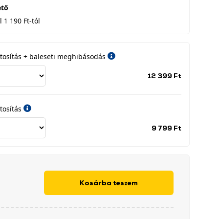
ető
 1 190 Ft-tól
iztosítás + baleseti meghibásodás
Jótállási
12 399 Ft
időszak
címke
tosítás
Jótállási
9 799 Ft
időszak
címke
Kosárba teszem