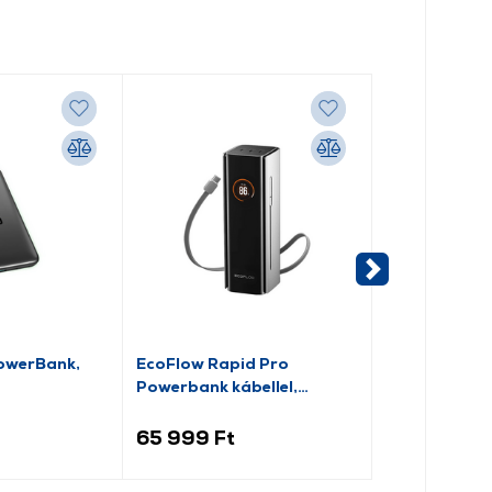
PowerBank,
EcoFlow Rapid Pro
Ledlenser
Powerbank kábellel,
pénztárca/p
PO4K)
300W/140W
gesztenye (
65 999 Ft
25 999 Ft