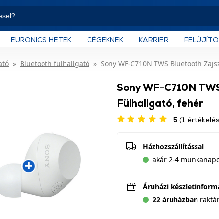
EURONICS HETEK
CÉGEKNEK
KARRIER
FELÚJÍT
ató
Bluetooth fülhallgató
Sony WF-C710N TWS Bluetooth Zajszű
Sony WF-C710N TWS 
Fülhallgató, fehér
5
(1 értékelés
Házhozszállítással
akár 2-4 munkanapon
Áruházi készletinform
22 áruházban
raktá