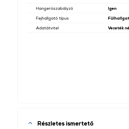
Hangerőszabályzó
Igen
Fejhallgató típus
Fülhallga
Adatátvitel
Vezeték né
Részletes ismertető