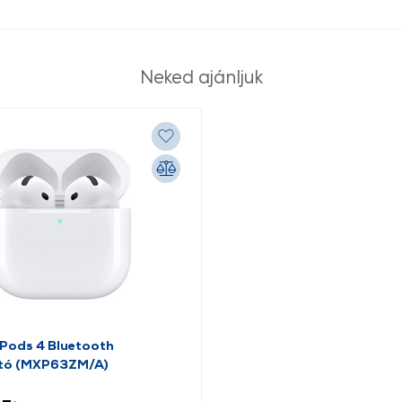
Neked ajánljuk
rPods 4 Bluetooth
ató (MXP63ZM/A)