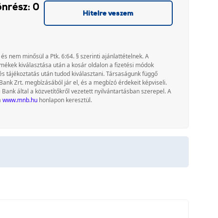
önrész: 0
Hitelre veszem
 és nem minősül a Ptk. 6:64. § szerinti ajánlattételnek. A
rmékek kiválasztása után a kosár oldalon a fizetési módok
és tájékoztatás után tudod kiválasztani. Társaságunk függő
Bank Zrt. megbízásából jár el, és a megbízó érdekeit képviseli.
nk által a közvetítőkről vezetett nyilvántartásban szerepel. A
a
www.mnb.hu
honlapon keresztül.