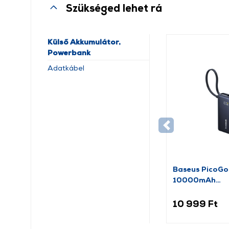
Szükséged lehet rá
Külső Akkumulátor,
Powerbank
Adatkábel
Baseus PicoGo
10000mAh
(P100768031
10 999 Ft