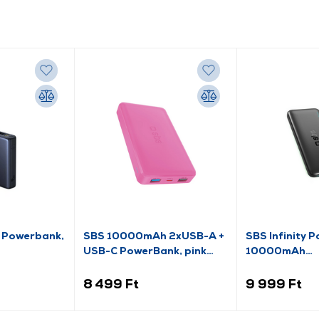
 Powerbank,
SBS 10000mAh 2xUSB-A +
SBS Infinity 
USB-C PowerBank, pink
10000mAh
2300)
(TTBB10000FASTP)
(TTBB10000
8 499 Ft
9 999 Ft