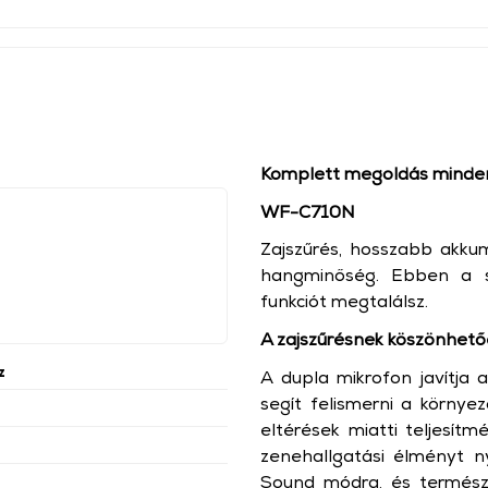
Komplett megoldás minde
WF-C710N
Zajszűrés, hosszabb akku
hangminőség. Ebben a s
funkciót megtalálsz.
A zajszűrésnek köszönhet
z
A dupla mikrofon javítja 
segít felismerni a környez
eltérések miatti teljesí
zenehallgatási élményt n
Sound módra, és természe