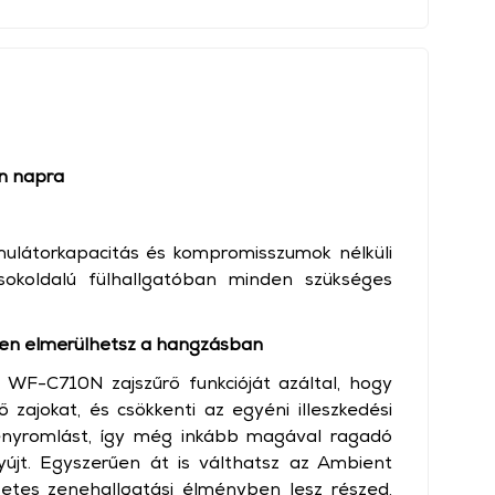
n napra
mulátorkapacitás és kompromisszumok nélküli
okoldalú fülhallgatóban minden szükséges
ően elmerülhetsz a hangzásban
a WF-C710N zajszűrő funkcióját azáltal, hogy
ő zajokat, és csökkenti az egyéni illeszkedési
tményromlást, így még inkább magával ragadó
yújt. Egyszerűen át is válthatsz az Ambient
tes zenehallgatási élményben lesz részed,