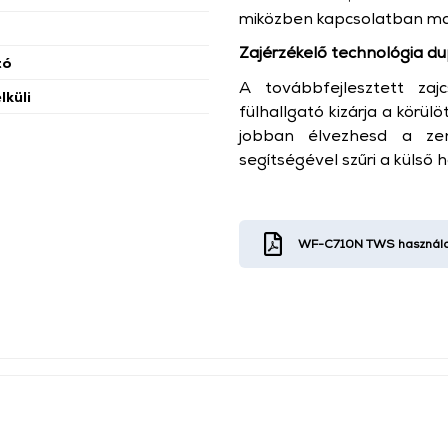
miközben kapcsolatban ma
Zajérzékelő technológia du
tó
A továbbfejlesztett za
lküli
fülhallgató kizárja a körül
jobban élvezhesd a zen
segítségével szűri a külső 
WF-C710N TWS használat