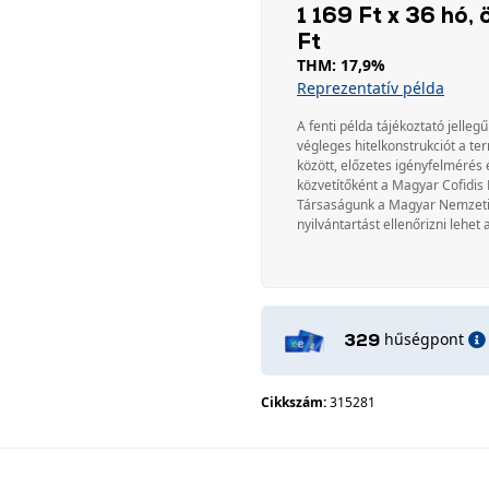
1 169 Ft x 36 hó, 
Ft
THM: 17,9%
Reprezentatív példa
A fenti példa tájékoztató jellegű
végleges hitelkonstrukciót a te
között, előzetes igényfelmérés 
közvetítőként a Magyar Cofidis 
Társaságunk a Magyar Nemzeti Ba
nyilvántartást ellenőrizni lehet 
hűségpont
329
Cikkszám:
315281