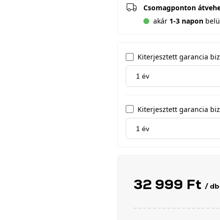
Csomagponton átveh
akár
1-3 napon
belül
Kiterjesztett garancia b
Kiterjesztett garancia biz
32 999 Ft
/ db