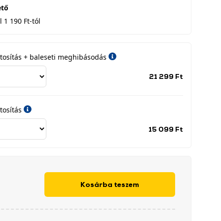
ető
 1 190 Ft-tól
iztosítás + baleseti meghibásodás
Jótállási
21 299 Ft
időszak
címke
tosítás
Jótállási
15 099 Ft
időszak
címke
Kosárba teszem