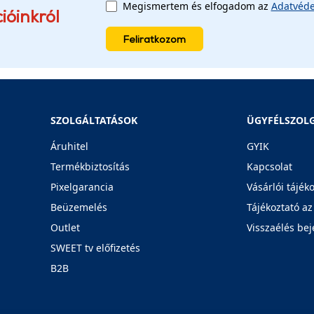
Megismertem és elfogadom az
Adatvéde
ióinkról
Feliratkozom
SZOLGÁLTATÁSOK
ÜGYFÉLSZOL
Áruhitel
GYIK
Termékbiztosítás
Kapcsolat
Pixelgarancia
Vásárlói tájék
Beüzemelés
Tájékoztató az
Outlet
Visszaélés bej
SWEET tv előfizetés
B2B