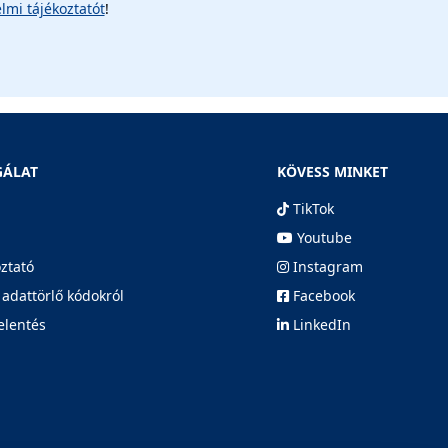
lmi tájékoztatót
!
GÁLAT
KÖVESS MINKET
TikTok
Youtube
oztató
Instagram
 adattörlő kódokról
Facebook
elentés
LinkedIn