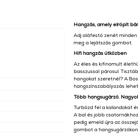
Hangzás, amely elröpít bá
Adj aláfestő zenét minde
meg a lejátszás gombot.
Hifi hangzás útközben
Az éles és kifinomult éle
basszussal párosul. Tiszt
hangokat szeretnél? A Bos
hangszínszabályozás lehet
Több hangsugárzó. Nagyob
Turbózd fel a kalandokat é
A bal és jobb csatornákho
pedig emeld újra az össze
gombot a hangsugárzókon