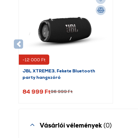
-12 000 Ft
JBL XTREME3, Fekete Bluetooth
party hangszóró
84 999 Ft
96 999 Ft
Vásárlói vélemények
(0)