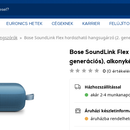
EURONICS HETEK
CÉGEKNEK
KARRIER
FELÚJÍT
angszórók
Bose SoundLink Flex hordozható hangsugárzó (2. gener
Bose SoundLink Flex
generációs), alkony
0
(0 értékelé
Házhozszállítással
akár 2-4 munkanapon
Áruházi készletinform
áruházba rendelhet