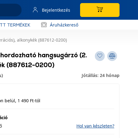
Bejelentkezés
Áruházkereső
OTT TERMÉKEK
ációs), alkonykék (887612-0200)
 hordozható hangsugárzó (2.
kék (887612-0200)
Jótállás: 24 hónap
s)
 belül, 1 490 Ft-tól
áció
ő
Hol van készleten?