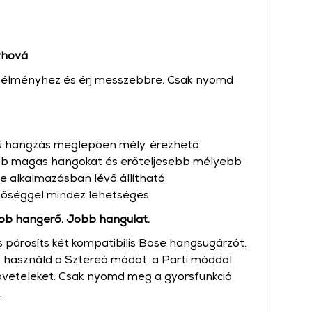
rhová
n élményhez és érj messzebbre. Csak nyomd
thű hangzás meglepően mély, érezhető
ább magas hangokat és erőteljesebb mélyebb
e alkalmazásban lévő állítható
őséggel mindez lehetséges.
b hangerő. Jobb hangulat.
s párosíts két kompatibilis Bose hangsugárzót.
z használd a Sztereó módot, a Parti móddal
jöveteleket. Csak nyomd meg a gyorsfunkció
.