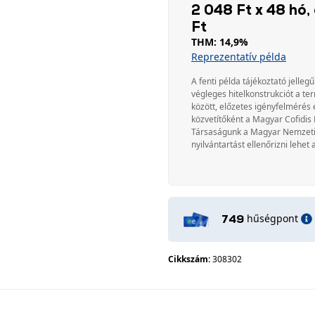
2 048 Ft x 48 hó, 
Ft
THM: 14,9%
Reprezentatív példa
A fenti példa tájékoztató jellegű
végleges hitelkonstrukciót a te
között, előzetes igényfelmérés 
közvetítőként a Magyar Cofidis 
Társaságunk a Magyar Nemzeti Ba
nyilvántartást ellenőrizni lehet 
hűségpont
749
Cikkszám:
308302