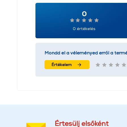
0
0 értékelés
Mondd el a véleményed erről a termé
Értékelem
Értesülj elsőként