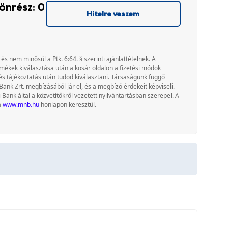
önrész: 0
Hitelre veszem
 és nem minősül a Ptk. 6:64. § szerinti ajánlattételnek. A
rmékek kiválasztása után a kosár oldalon a fizetési módok
és tájékoztatás után tudod kiválasztani. Társaságunk függő
Bank Zrt. megbízásából jár el, és a megbízó érdekeit képviseli.
nk által a közvetítőkről vezetett nyilvántartásban szerepel. A
a
www.mnb.hu
honlapon keresztül.