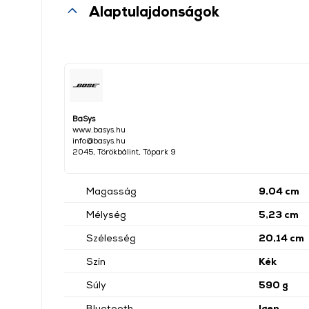
Alaptulajdonságok
BaSys
www.basys.hu
info@basys.hu
2045, Törökbálint, Tópark 9
Magasság
9,04 cm
Mélység
5,23 cm
Szélesség
20,14 cm
Szín
Kék
Súly
590 g
Bluetooth
Igen