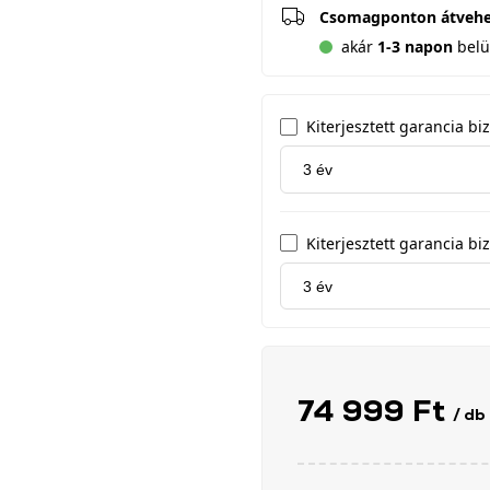
Csomagponton átveh
akár
1-3 napon
belül
Kiterjesztett garancia b
Kiterjesztett garancia biz
74 999 Ft
/ db