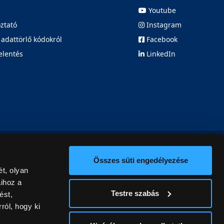
Youtube
oztató
Instagram
 adattörlő kódokról
Facebook
elentés
LinkedIn
Összes süti engedélyezése
t, olyan
aihoz a
Testre szabás
ést,
ról, hogy ki