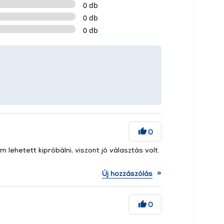
0 db
0 db
0 db
0
lehetett kipróbálni, viszont jó választás volt.
»
Új hozzászólás
0