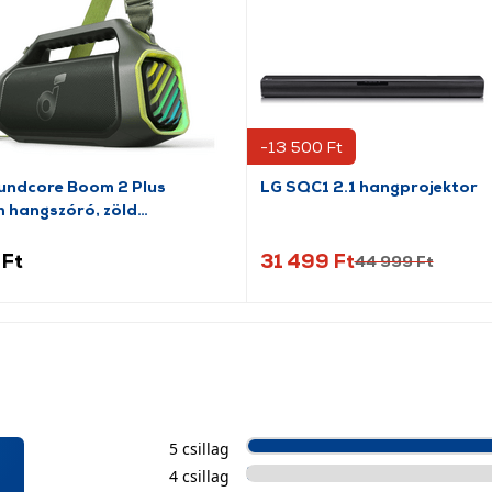
-13 500 Ft
undcore Boom 2 Plus
LG SQC1 2.1 hangprojektor
h hangszóró, zöld
61)
 Ft
31 499 Ft
44 999 Ft
5 csillag
4 csillag