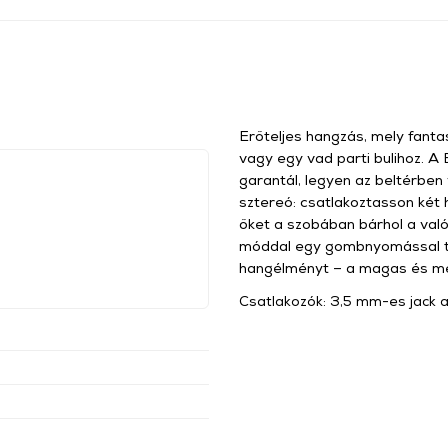
Erőteljes hangzás, mely fantas
vagy egy vad parti bulihoz. 
garantál, legyen az beltérben v
sztereó: csatlakoztasson két 
őket a szobában bárhol a val
móddal egy gombnyomással tö
hangélményt – a magas és mél
Csatlakozók: 3,5 mm-es jack 