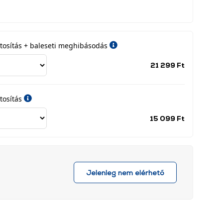
iztosítás + baleseti meghibásodás
Jótállási
21 299 Ft
időszak
címke
tosítás
Jótállási
15 099 Ft
időszak
címke
Jelenleg nem elérhető