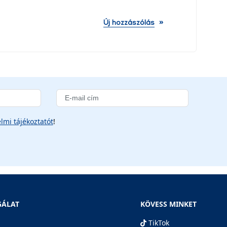
»
Új hozzászólás
lmi tájékoztatót
!
GÁLAT
KÖVESS MINKET
TikTok