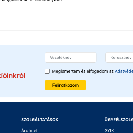
Megismertem és elfogadom az
Adatvéde
ióinkról
Feliratkozom
SZOLGÁLTATÁSOK
ÜGYFÉLSZOL
Áruhitel
GYIK