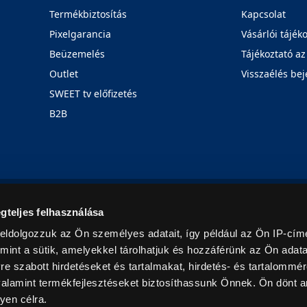
Termékbiztosítás
Kapcsolat
Pixelgarancia
Vásárlói tájék
Beüzemelés
Tájékoztató az
Outlet
Visszaélés bej
SWEET tv előfizetés
B2B
Rólunk
Karrier
Üzleteink
Blog
gteljes felhasználása
eldolgozzuk az Ön személyes adatait, így például az Ön IP-címé
mint a sütik, amelyekkel tárolhatjuk és hozzáférünk az Ön adat
e szabott hirdetéseket és tartalmakat, hirdetés- és tartalommér
alamint termékfejlesztéseket biztosíthassunk Önnek. Ön dönt ar
yen célra.
© 2026. Minden jog fenntartva! Euronics Műszaki Áruházlánc