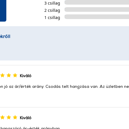
3 csillag
2 csillag
1 csillag
kről!
Kiváló
 jó az ár/érték arány. Csodás telt hangzása van. Az üzletben nem 
Kiváló
ó hangszóró ár-érték arányban