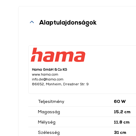
Alaptulajdonságok
Hama GmbH & Co KG
www.hama.com
info.de@hama.com
86652, Monheim, Dresdner Str. 9
Teljesítmény
60 W
Magasság
15,2 cm
Mélység
11,8 cm
Szélesség
31 cm