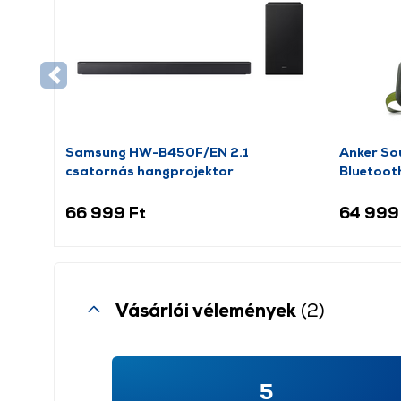
Samsung HW-B450F/EN 2.1
Anker So
csatornás hangprojektor
Bluetoot
(A31340
66 999 Ft
64 999
Vásárlói vélemények
(2)
5