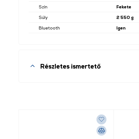
Szín
Fekete
Súly
2 550 g
Bluetooth
Igen
Részletes ismertető