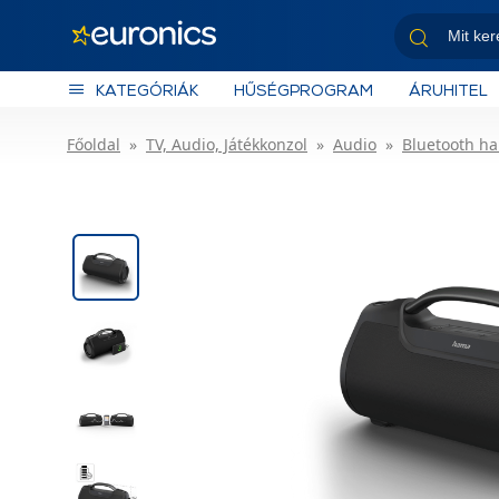
KATEGÓRIÁK
HŰSÉGPROGRAM
ÁRUHITEL
Főoldal
TV, Audio, Játékkonzol
Audio
Bluetooth h