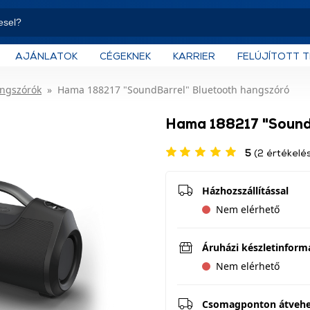
AJÁNLATOK
CÉGEKNEK
KARRIER
FELÚJÍTOTT 
angszórók
Hama 188217 "SoundBarrel" Bluetooth hangszóró
Hama 188217 "Sound
5
(2 értékelé
Házhozszállítással
Nem elérhető
Áruházi készletinform
Nem elérhető
Csomagponton átveh