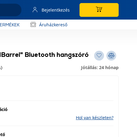
Bejelentkezés
Áruházkereső
TERMÉKEK
Barrel" Bluetooth hangszóró
Jótállás: 24 hónap
s)
áció
Hol van készleten?
ető