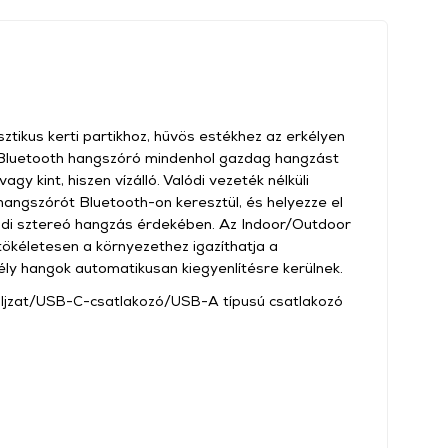
ztikus kerti partikhoz, hűvös estékhez az erkélyen
A Bluetooth hangszóró mindenhol gazdag hangzást
agy kint, hiszen vízálló. Valódi vezeték nélküli
hangszórót Bluetooth-on keresztül, és helyezze el
ódi sztereó hangzás érdekében. Az Indoor/Outdoor
kéletesen a környezethez igazíthatja a
y hangok automatikusan kiegyenlítésre kerülnek.
aljzat/USB-C-csatlakozó/USB-A típusú csatlakozó