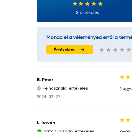
2 értékelés
Mondd el a véleményed erről a termé
Értékelem
B. Péter
Felhasználói értékelés
Nagyon
2024. 02. 27.
L. István
Igazolt vásárlói értékelés
Kivál