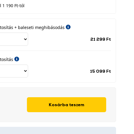
 1 190 Ft-tól
iztosítás + baleseti meghibásodás
Jótállási
21 299 Ft
időszak
címke
tosítás
Jótállási
15 099 Ft
időszak
címke
Kosárba teszem