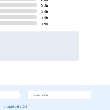
0 db
0 db
0 db
0 db
lmi tájékoztatót
!