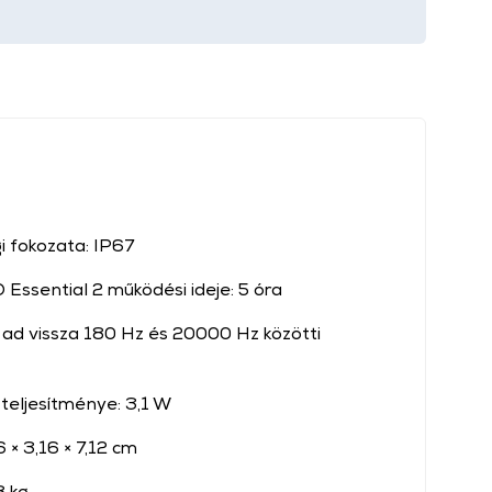
gi fokozata: IP67
 Essential 2 működési ideje: 5 óra
 ad vissza 180 Hz és 20000 Hz közötti
teljesítménye: 3,1 W
 × 3,16 × 7,12 cm
8 kg