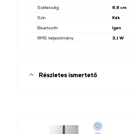
Szélesség
8,6 cm
Szín
Kék
Bluetooth
Igen
RMS teljesítmény
3,1 W
Részletes ismertető