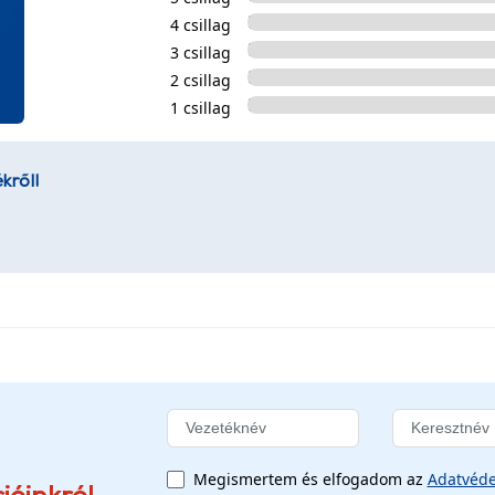
4 csillag
3 csillag
2 csillag
1 csillag
kről!
Megismertem és elfogadom az
Adatvéde
ióinkról