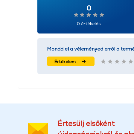
0
0 értékelés
Mondd el a véleményed erről a termé
Értékelem
Értesülj elsőként
újdonságainkról és akc