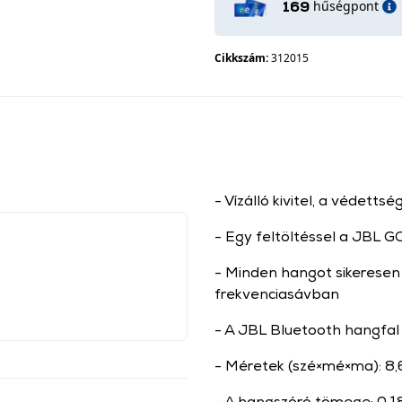
hűségpont
169
Cikkszám:
312015
- Vízálló kivitel, a védettsé
- Egy feltöltéssel a JBL GO
- Minden hangot sikeresen
frekvenciasávban
- A JBL Bluetooth hangfal 
- Méretek (szé×mé×ma): 8,6
- A hangszóró tömege: 0,1