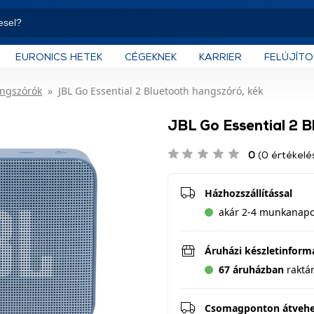
EURONICS HETEK
CÉGEKNEK
KARRIER
FELÚJÍT
angszórók
JBL Go Essential 2 Bluetooth hangszóró, kék
JBL Go Essential 2 B
0
(0 értékelé
Házhozszállítással
akár 2-4 munkanapon
Áruházi készletinform
67 áruházban
raktá
Csomagponton átveh