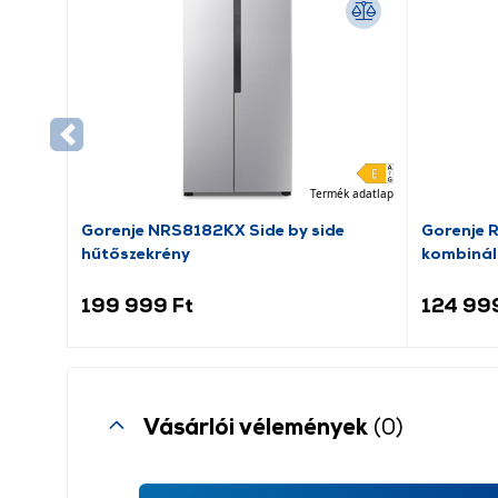
Termék adatlap
Gorenje NRS8182KX Side by side
Gorenje 
hűtőszekrény
kombinál
199 999 Ft
124 99
Vásárlói vélemények
(0)