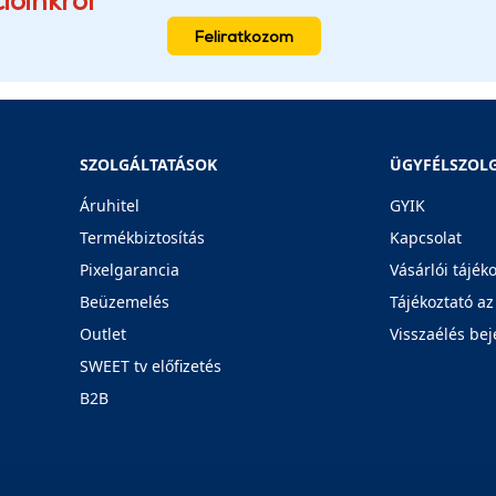
Feliratkozom
SZOLGÁLTATÁSOK
ÜGYFÉLSZOL
Áruhitel
GYIK
Termékbiztosítás
Kapcsolat
Pixelgarancia
Vásárlói tájék
Beüzemelés
Tájékoztató az
Outlet
Visszaélés bej
SWEET tv előfizetés
B2B