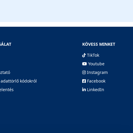
GÁLAT
KÖVESS MINKET
TikTok
Youtube
oztató
Instagram
 adattörlő kódokról
Facebook
elentés
LinkedIn