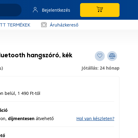
Bejelentkezés
Áruházkereső
OTT TERMÉKEK
luetooth hangszóró, kék
Jótállás: 24 hónap
s)
 belül, 1 490 Ft-tól
áció
ron,
díjmentesen
átvehető
Hol van készleten?
ető