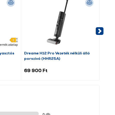
ermék adatlap
yasztós
Dreame H12 Pro Vezeték nélküli álló
Candy
porszívó (HHR25A)
hűtős
69 900 Ft
59 9
0 db