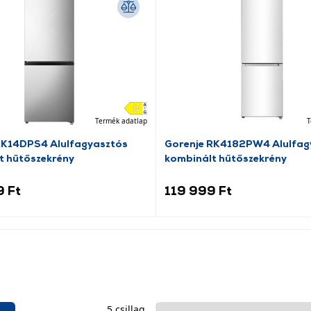
Termék adatlap
T
RK14DPS4 Alulfagyasztós
Gorenje RK4182PW4 Alulfag
t hűtőszekrény
kombinált hűtőszekrény
9 Ft
119 999 Ft
5 csillag