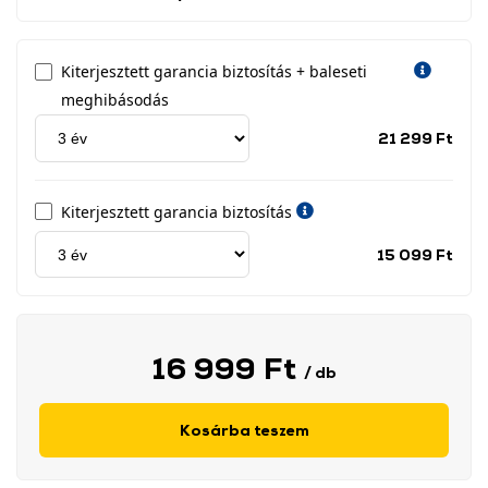
Kiterjesztett garancia biztosítás + baleseti
meghibásodás
Jótá
21 299 Ft
idős
címk
Kiterjesztett garancia biztosítás
Jótá
15 099 Ft
idős
címk
16 999 Ft
/ db
Kosárba teszem