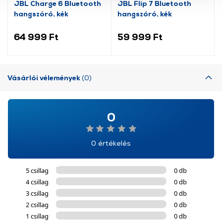
JBL Charge 6 Bluetooth
JBL Flip 7 Bluetooth
használatával Ön elfogadja a cookie-k használatát.
hangszóró, kék
hangszóró, kék
További információk:
ÁSZF
és
Adatvédelem
64 999 Ft
59 999 Ft
Vásárlói vélemények
(0)
0
0 értékelés
5 csillag
0 db
4 csillag
0 db
3 csillag
0 db
2 csillag
0 db
1 csillag
0 db