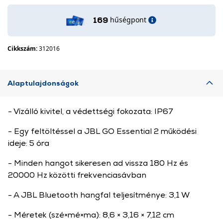
hűségpont
169
Cikkszám:
312016
Alaptulajdonságok
- Vízálló kivitel, a védettségi fokozata: IP67
- Egy feltöltéssel a JBL GO Essential 2 működési
ideje: 5 óra
- Minden hangot sikeresen ad vissza 180 Hz és
20000 Hz közötti frekvenciasávban
- A JBL Bluetooth hangfal teljesítménye: 3,1 W
- Méretek (szé×mé×ma): 8,6 × 3,16 × 7,12 cm