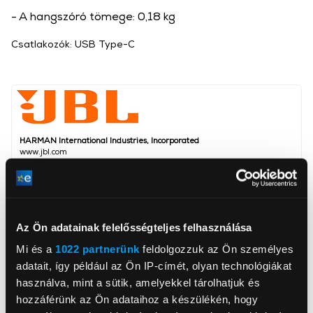
- A hangszóró tömege: 0,18 kg
Csatlakozók: USB Type-C
HARMAN International Industries, Incorporated
www.jbl.com
1013 AP, Amsterdam, Danzigerkade 16G
Magasság
7,12 cm
Mélység
3,16 cm
Az Ön adatainak felelősségteljes felhasználása
Mi és a
1022 partnerünk
feldolgozzuk az Ön személyes
Szélesség
8,6 cm
adatait, így például az Ön IP-címét, olyan technológiákat
Szín
Piros
használva, mint a sütik, amelyekkel tárolhatjuk és
Bluetooth
Igen
hozzáférünk az Ön adataihoz a készülékén, hogy