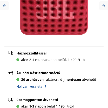
Previous
Ne
Házhozszállítással
akár 2-4 munkanapon belül, 1 490 Ft-tól
Áruházi készletinformáció
30 áruházban
raktáron,
díjmentesen
átvehető
Hol van készleten?
Csomagponton átvehető
akár
1-3 napon
belül 1 190 Ft-tól