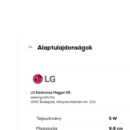
Alaptulajdonságok
LG Electronics Magyar Kft.
www.lg.com/hu
1097, Budapest, Könyves Kálmán krt. 3/A
Teljesítmény
5 W
Magasság
9,8 cm