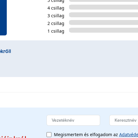
5 csillag
4 csillag
3 csillag
2 csillag
1 csillag
kről!
Megismertem és elfogadom az
Adatvéde