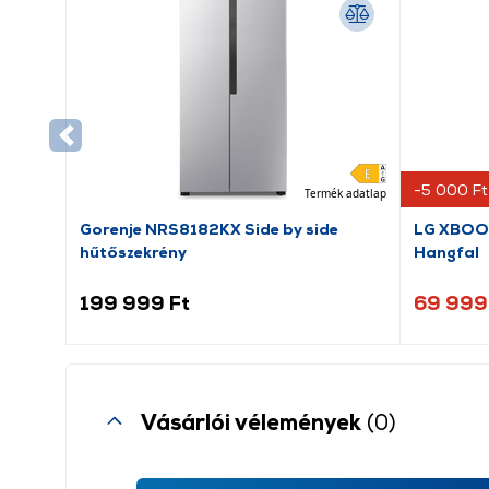
-5 000 Ft
Termék adatlap
Gorenje NRS8182KX Side by side
LG XBOOM
hűtőszekrény
Hangfal
199 999 Ft
69 999
Vásárlói vélemények
(0)