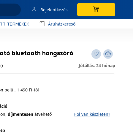
Bejelentkezés
Áruházkereső
OTT TERMÉKEK
tó bluetooth hangszóró
Jótállás: 24 hónap
s)
 belül, 1 490 Ft-tól
áció
ron,
díjmentesen
átvehető
Hol van készleten?
ető