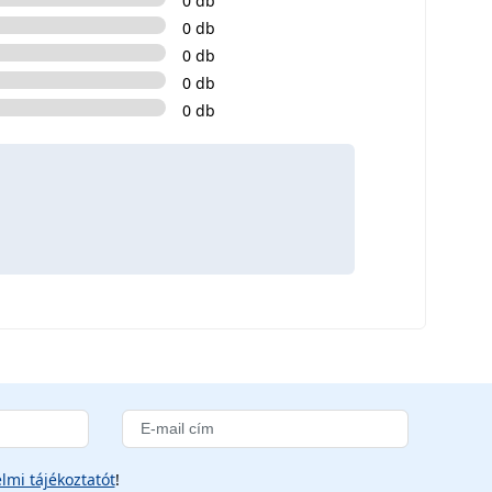
0 db
0 db
0 db
0 db
0 db
lmi tájékoztatót
!