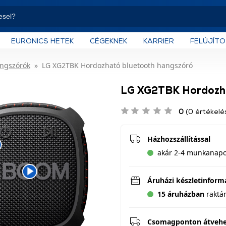
EURONICS HETEK
CÉGEKNEK
KARRIER
FELÚJÍT
angszórók
LG XG2TBK Hordozható bluetooth hangszóró
LG XG2TBK Hordozha
0
(0 értékelé
Házhozszállítással
akár 2-4 munkanapon
Áruházi készletinform
15 áruházban
raktá
Csomagponton átveh