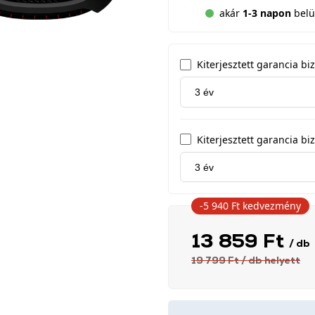
akár
1-3 napon
belül
Kiterjesztett garancia b
Kiterjesztett garancia biz
-5 940 Ft
kedvezmény
13 859 Ft
/ db
19 799 Ft
/ db
helyett