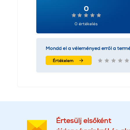
0
0 értékelés
Mondd el a véleményed erről a termé
Értékelem
Értesülj elsőként