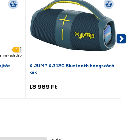
ermék adatlap
jtós
X JUMP XJ 120 Bluetooth hangszóró,
Kodak
kék
hangs
BRIXO
18 989 Ft
16 9