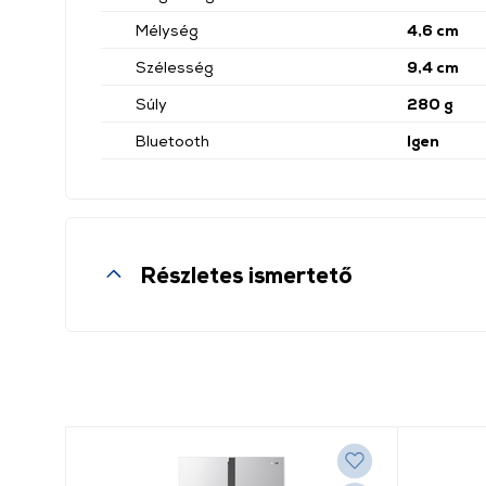
Mélység
4,6 cm
Szélesség
9,4 cm
Súly
280 g
Bluetooth
Igen
Részletes ismertető