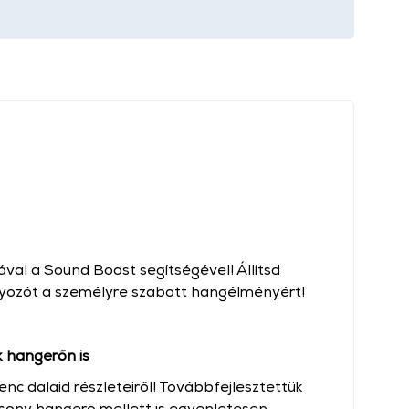
ával a Sound Boost segítségével! Állítsd
lyozót a személyre szabott hangélményért!
 hangerőn is
c dalaid részleteiről! Továbbfejlesztettük
csony hangerő mellett is egyenletesen