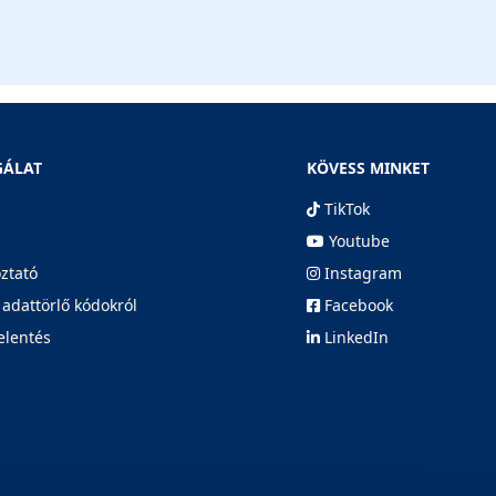
GÁLAT
KÖVESS MINKET
TikTok
Youtube
oztató
Instagram
 adattörlő kódokról
Facebook
elentés
LinkedIn