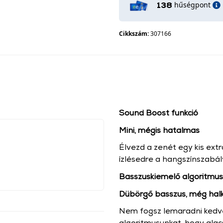
hűségpont
138
Cikkszám:
307166
Sound Boost funkció
Mini, mégis hatalmas
Élvezd a zenét egy kis extr
ízlésedre a hangszínszabá
Basszuskiemelő algoritmus
Dübörgő basszus, még halk
Nem fogsz lemaradni kedven
algoritmusunkat, hogy ala