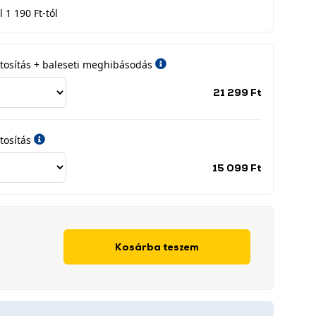
 1 190 Ft-tól
iztosítás + baleseti meghibásodás
Jótállási
21 299 Ft
időszak
címke
tosítás
Jótállási
15 099 Ft
időszak
címke
Kosárba teszem