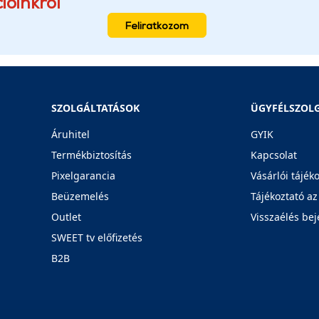
ióinkról
Feliratkozom
SZOLGÁLTATÁSOK
ÜGYFÉLSZOL
Áruhitel
GYIK
Termékbiztosítás
Kapcsolat
Pixelgarancia
Vásárlói tájék
Beüzemelés
Tájékoztató az
Outlet
Visszaélés bej
SWEET tv előfizetés
B2B