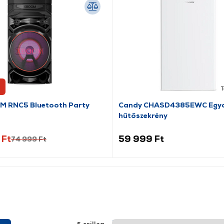
T
 RNC5 Bluetooth Party
Candy CHASD4385EWC Egya
hűtőszekrény
 Ft
59 999 Ft
74 999 Ft