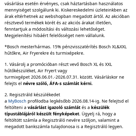
vásárlása esetén érvényes, csak háztartásban használatos
mennyiséget szolgálunk ki. Kiskereskedelmi üzleteinkben az
árak eltérhetnek az webshopban megadott ártól. Az akcióban
résztvevő termékek körét és az akciós árakat illetően,
fenntartjuk a módosítási és változási lehetőséget.
Megjelenítési hibáért felelősséget nem vállalunk.
*Bosch mesterhármas. 15% pénzvisszatérítés Bosch XL&XXL
hűtőkre, Air Fryerekre és turmixépekre.
1. Vásárolj a promócióban részt vevő Bosch XL és XXL
hűtőkészüléket, Air Fryert vagy
turmixgépet 2026.06.01.-2026.07.31. között. Vásárláskor ne
felejts el
névre szóló, ÁFA-s számlát kérni.
2. Regisztráld készülékedet
a
MyBosch
profilodba legkésőbb 2026.08.14-ig. Ne felejtsd el
feltölteni a
vásárlást igazoló számlát
és a
készülék
típustáblájáról készült fényképeket
. Ügyelj rá, hogy a
feltöltött számla a Regisztráló nevére szóljon, valamint a
megadott bankszámla tulajdonosa is a Regisztráló legyen.