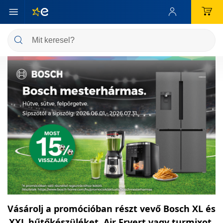
Vásárolj a promócióban részt vevő Bosch XL és
XXL hűtőkészüléket, Air Fryert vagy turmixot,