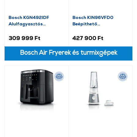
Bosch KGN492IDF
Bosch KIN96VFD0
Alulfagyasztós
Beépíthető
kombinált hűtőszekrény,
alulfagyasztós
NoFrost
kombinált hűtőszekrény
309 999 Ft
427 900 Ft
Bosch Air Fryerek és turmixgépek