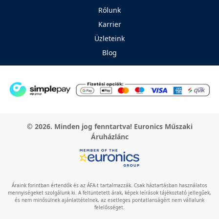
Rólunk
Karrier
Üzleteink
Blog
© 2026. Minden jog fenntartva! Euronics Műszaki
Áruházlánc
Áraink forintban értendők és az ÁFA-t tartalmazzák. Csak háztartásban használatos
mennyiségeket szolgálunk ki. A feltüntetett árak, képek leírások tájékoztató jellegűek,
és nem minősülnek ajánlattételnek, az esetleges pontatlanságért nem vállalunk
felelősséget.