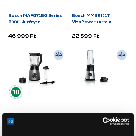
Bosch MAF671B0 Series
Bosch MMB2111T
6 XXL Airfryer
VitaPower turmix
kulaccsal 450 W, Ezüst
46 999 Ft
22 599 Ft
Bosch MMB6174S
Bosch MMB2111M