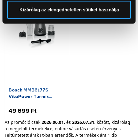
Sütinyilatkozathoz való hozzájárulását.
Kizárólag az elengedhetetlen sütiket használja
Az Eunonics.hu webáruházunk ún. süti vagy cookie file-
okat használ, melyeket az Ön gépén tárol a rendszer. A
cookie-k személyazonosítására nem alkalmasak,
szolgáltatásaink biztosításához szükségesek. Az oldal
használatával Ön elfogadja a cookie-k használatát.
További információk:
ÁSZF
és
Adatvédelem
Bosch MMB6177S
VitaPower Turmix
kulaccsal 1200W, Ezüst
49 899 Ft
Az promóció csak
2026.06.01.
és
2026.07.31.
között, kizárólag
a megjelölt termékekre, online vásárlás esetén érvényes.
Feltüntetett árak Ft-ban értendők. A termékek ára 1 db