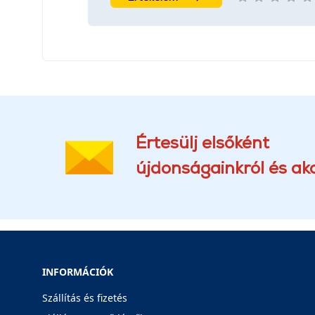
Értesülj elsőként
újdonságainkról és akc
INFORMÁCIÓK
Szállítás és fizetés