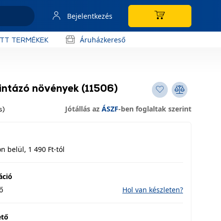
Bejelentkezés
Áruházkereső
OTT TERMÉKEK
ntázó növények (11506)
Jótállás az
ÁSZF
-ben foglaltak szerint
s)
 belül, 1 490 Ft-tól
áció
ő
Hol van készleten?
ető