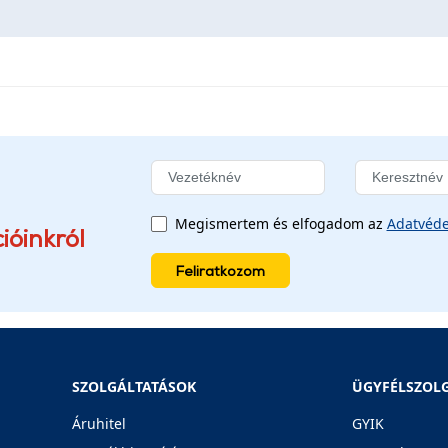
Megismertem és elfogadom az
Adatvéde
ióinkról
Feliratkozom
SZOLGÁLTATÁSOK
ÜGYFÉLSZOL
Áruhitel
GYIK