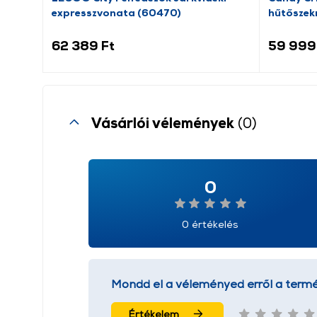
expresszvonata (60470)
hűtőszek
62 389 Ft
59 999
Vásárlói vélemények
(0)
0
0 értékelés
Mondd el a véleményed erről a termé
Értékelem