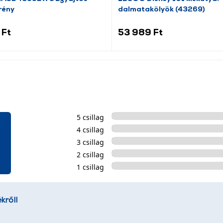
rény
dalmatakölyök (43269)
 Ft
53 989 Ft
5 csillag
4 csillag
3 csillag
2 csillag
1 csillag
kről!