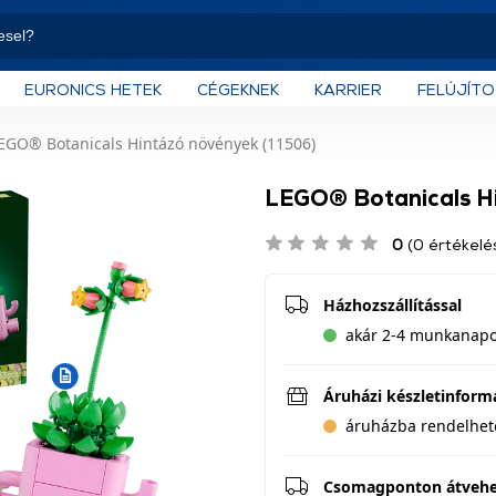
EURONICS HETEK
CÉGEKNEK
KARRIER
FELÚJÍT
EGO® Botanicals Hintázó növények (11506)
LEGO® Botanicals Hi
0
(0 értékelé
Házhozszállítással
akár 2-4 munkanapon
Áruházi készletinform
áruházba rendelhet
Csomagponton átveh