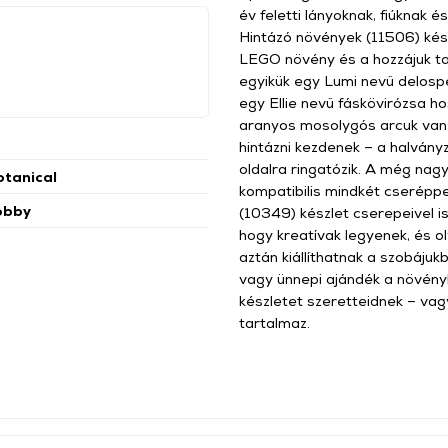
év feletti lányoknak, fiúkna
Hintázó növények (11506) kés
LEGO növény és a hozzájuk ta
egyikük egy Lumi nevű delosper
egy Ellie nevű fáskövirózsa h
aranyos mosolygós arcuk van é
hintázni kezdenek – a halvány
oldalra ringatózik. A még n
tanical
kompatibilis mindkét cserépp
obby
(10349) készlet cserepeivel is
hogy kreatívak legyenek, és o
aztán kiállíthatnak a szobájuk
vagy ünnepi ajándék a növény
készletet szeretteidnek – va
tartalmaz.