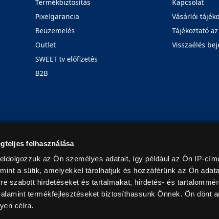
Termékbiztosítás
Kapcsolat
Pixelgarancia
Vásárlói tájék
Beüzemelés
Tájékoztató az
Outlet
Visszaélés bej
SWEET tv előfizetés
B2B
Rólunk
Karrier
Üzleteink
Blog
gteljes felhasználása
eldolgozzuk az Ön személyes adatait, így például az Ön IP-címé
mint a sütik, amelyekkel tárolhatjuk és hozzáférünk az Ön adat
e szabott hirdetéseket és tartalmakat, hirdetés- és tartalommér
alamint termékfejlesztéseket biztosíthassunk Önnek. Ön dönt ar
yen célra.
© 2026. Minden jog fenntartva! Euronics Műszaki Áruházlánc