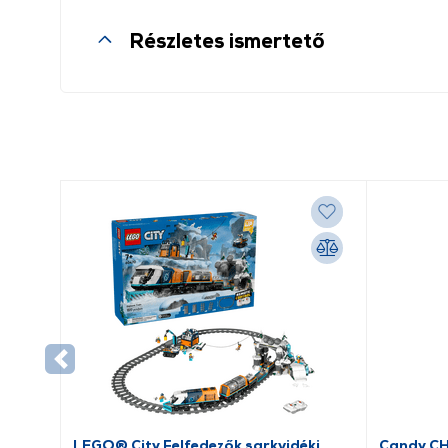
Részletes ismertető
LEGO® City Felfedezők sarkvidéki
Candy C