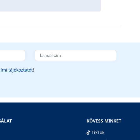
lmi tájékoztatót
!
GÁLAT
KÖVESS MINKET
TikTok