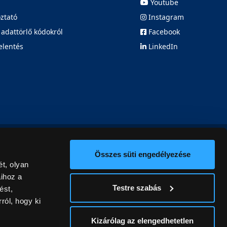
Youtube
oztató
Instagram
 adattörlő kódokról
Facebook
elentés
LinkedIn
Összes süti engedélyezése
t, olyan
aihoz a
Testre szabás
ést,
ról, hogy ki
Kizárólag az elengedhetetlen