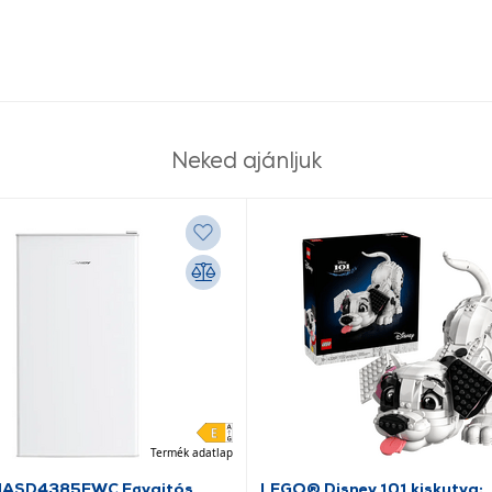
Neked ajánljuk
Termék adatlap
HASD4385EWC Egyajtós
LEGO® Disney 101 kiskutya: