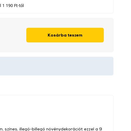
 1 190 Ft-tól
Kosárba teszem
m, színes, illegő-billegő növénydekorációt ezzel a 9