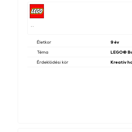
, ,
Életkor
9 év
Téma
LEGO® Bo
Érdeklődési kör
Kreatív h