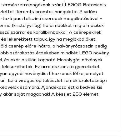
k és természetrajongóknak szánt LEGO® Botanicals
zlettel! Teremts örömteli hangulatot 2 vidám
rtozó pasztellszínű cserepek megalkotásával –
ma (kristályvirág) lila bimbókkal, míg a másikuk
osszú szárral és korallbimbókkal. A cserepeknek
s lekerekített talpuk, így ha meglököd őket,
zöld cserép előre-hátra, a halványrózsaszín pedig
agyobb szórakozás érdekében mindkét LEGO növény
el, és akár a külön kapható Mosolygós növények
 felcserélhetők. Ez arra ösztönzi a gyerekeket,
lyan egyedi növénydíszt hozzanak létre, amelyet
ban. Ez a virágos építőkészlet remek születésnap i
kedvelők számára. Ajándékozd ezt a kedves kis
gy akár saját magadnak! A készlet 253 elemet