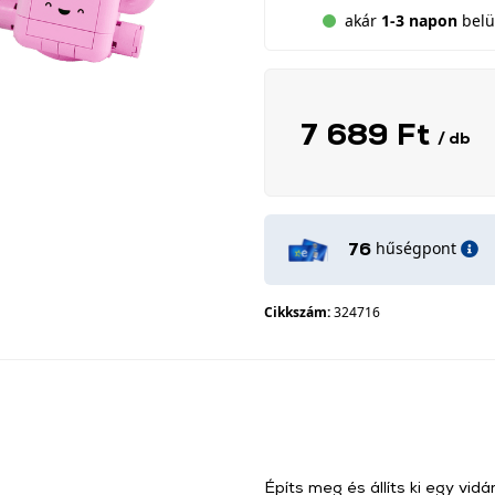
akár
1-3 napon
belül
7 689 Ft
/ db
hűségpont
76
Cikkszám:
324716
Építs meg és állíts ki egy vidá