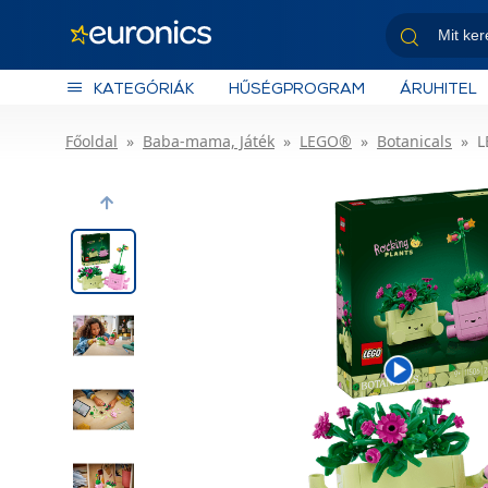
KATEGÓRIÁK
HŰSÉGPROGRAM
ÁRUHITEL
Főoldal
Baba-mama, Játék
LEGO®
Botanicals
L
Previous