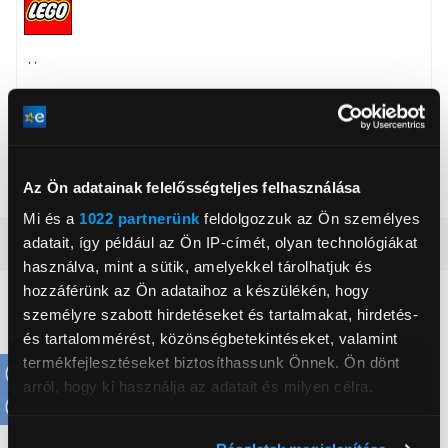
, ,
Életkor
9 év
Téma
LEGO® Botanical
Érdeklődési kör
Kreatív hobby
Az Ön adatainak felelősségteljes felhasználása
Mi és a
1022 partnerünk
feldolgozzuk az Ön személyes
adatait, így például az Ön IP-címét, olyan technológiákat
Részletes ismertető
használva, mint a sütik, amelyekkel tárolhatjuk és
hozzáférünk az Ön adataihoz a készülékén, hogy
Neked ajánljuk
személyre szabott hirdetéseket és tartalmakat, hirdetés-
és tartalommérést, közönségbetekintéseket, valamint
termékfejlesztéseket biztosíthassunk Önnek. Ön dönt
arról, hogy ki használja az adatait és milyen célra.
Ha engedélyezi, a következőt is meg szeretnénk tenni: