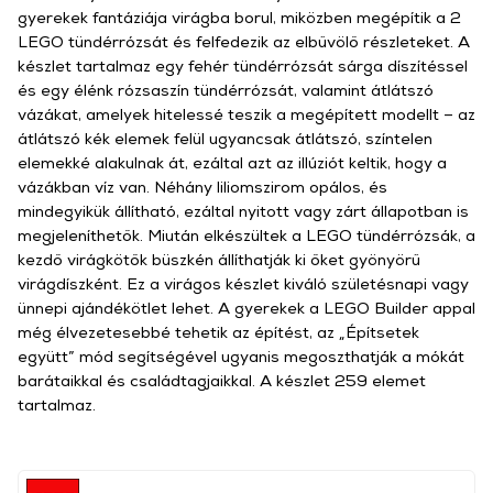
gyerekek fantáziája virágba borul, miközben megépítik a 2
LEGO tündérrózsát és felfedezik az elbűvölő részleteket. A
készlet tartalmaz egy fehér tündérrózsát sárga díszítéssel
és egy élénk rózsaszín tündérrózsát, valamint átlátszó
vázákat, amelyek hitelessé teszik a megépített modellt – az
átlátszó kék elemek felül ugyancsak átlátszó, színtelen
elemekké alakulnak át, ezáltal azt az illúziót keltik, hogy a
vázákban víz van. Néhány liliomszirom opálos, és
mindegyikük állítható, ezáltal nyitott vagy zárt állapotban is
megjeleníthetők. Miután elkészültek a LEGO tündérrózsák, a
kezdő virágkötők büszkén állíthatják ki őket gyönyörű
virágdíszként. Ez a virágos készlet kiváló születésnapi vagy
ünnepi ajándékötlet lehet. A gyerekek a LEGO Builder appal
még élvezetesebbé tehetik az építést, az „Építsetek
együtt” mód segítségével ugyanis megoszthatják a mókát
barátaikkal és családtagjaikkal. A készlet 259 elemet
tartalmaz.