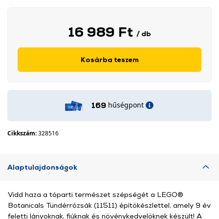
16 989 Ft
/ db
Kosárba teszem
hűségpont
169
Cikkszám:
328516
Alaptulajdonságok
Vidd haza a tóparti természet szépségét a LEGO®
Botanicals Tündérrózsák (11511) építőkészlettel, amely 9 év
feletti lányoknak, fiúknak és növénykedvelőknek készült! A