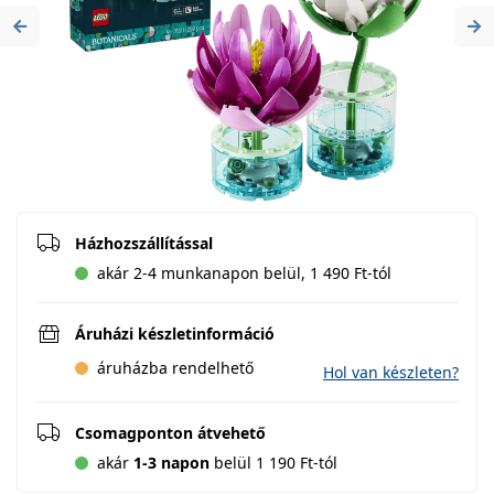
Previous
Ne
Házhozszállítással
akár 2-4 munkanapon belül, 1 490 Ft-tól
Áruházi készletinformáció
áruházba rendelhető
Hol van készleten?
Csomagponton átvehető
akár
1-3 napon
belül 1 190 Ft-tól