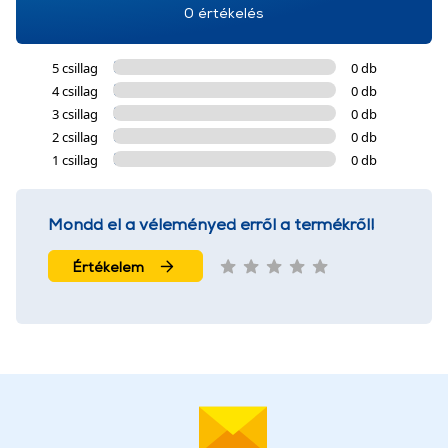
0 értékelés
5 csillag
0 db
4 csillag
0 db
3 csillag
0 db
2 csillag
0 db
1 csillag
0 db
Mondd el a véleményed erről a termékről!
Értékelem