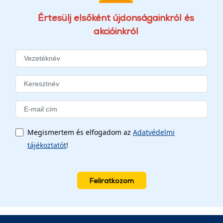
Értesülj elsőként újdonságainkról és
akcióinkról
Megismertem és elfogadom az
Adatvédelmi
tájékoztatót
!
Feliratkozom