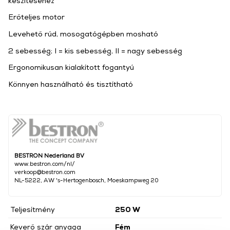
készítéséhez
Erőteljes motor
Levehető rúd, mosogatógépben mosható
2 sebesség; I = kis sebesség, II = nagy sebesség
Ergonomikusan kialakított fogantyú
Könnyen használható és tisztítható
BESTRON Nederland BV
www.bestron.com/nl/
verkoop@bestron.com
NL-5222, AW 's-Hertogenbosch, Moeskampweg 20
Teljesítmény
250 W
Keverő szár anyaga
Fém