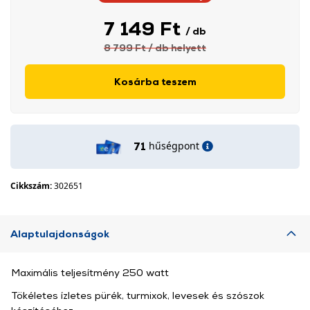
7 149 Ft
/ db
8 799 Ft
/ db
helyett
Kosárba teszem
hűségpont
71
Cikkszám:
302651
Alaptulajdonságok
Maximális teljesítmény 250 watt
Tökéletes ízletes pürék, turmixok, levesek és szószok