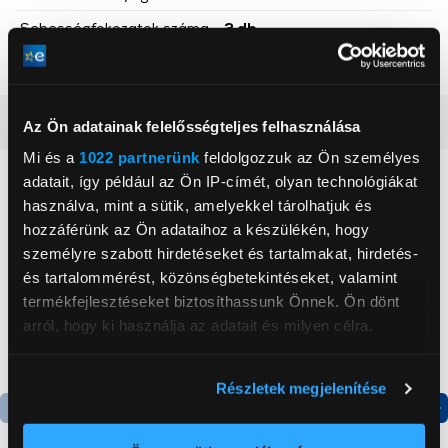
Sebességfokozatok száma
2 db
Szín
Fekete
Részletes ismertető
Az Ön adatainak felelősségteljes felhasználása
Mi és a
1022 partnerünk
feldolgozzuk az Ön személyes
adatait, így például az Ön IP-címét, olyan technológiákat
Neked ajánljuk
használva, mint a sütik, amelyekkel tárolhatjuk és
hozzáférünk az Ön adataihoz a készülékén, hogy
személyre szabott hirdetéseket és tartalmakat, hirdetés-
és tartalommérést, közönségbetekintéseket, valamint
termékfejlesztéseket biztosíthassunk Önnek. Ön dönt
arról, hogy ki használja az adatait és milyen célra.
Ha engedélyezi, a következőt is meg szeretnénk tenni:
Részletek megjelenítése
Információgyűjtés az Ön földrajzi
elhelyezkedéséről pár méteres pontossággal
Termék adatlap