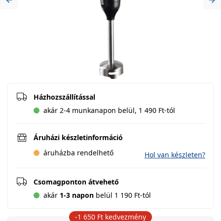
Previous
Ne
Házhozszállítással
akár 2-4 munkanapon belül, 1 490 Ft-tól
Áruházi készletinformáció
áruházba rendelhető
Hol van készleten?
Csomagponton átvehető
akár
1-3 napon
belül 1 190 Ft-tól
-1 650 Ft
kedvezmény