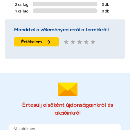
2 csillag
0 db
1 csillag
0 db
Mondd el a véleményed erről a termékről!
Értékelem
Értesülj elsőként újdonságainkról és
akcióinkról