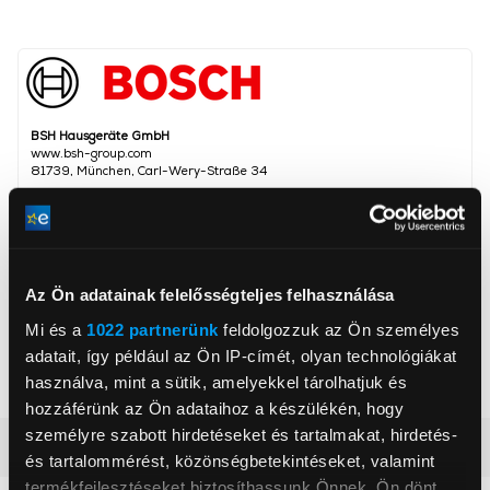
BSH Hausgeräte GmbH
www.bsh-group.com
81739, München, Carl-Wery-Straße 34
Teljesítmény
1 500 W
Keverő szár anyaga
Fém
Az Ön adatainak felelősségteljes felhasználása
Keverőpohár
Igen
Mi és a
1022 partnerünk
feldolgozzuk az Ön személyes
Szín
Fekete, Nemesacél
adatait, így például az Ön IP-címét, olyan technológiákat
Aprító feltét
Igen
használva, mint a sütik, amelyekkel tárolhatjuk és
hozzáférünk az Ön adataihoz a készülékén, hogy
személyre szabott hirdetéseket és tartalmakat, hirdetés-
Részletes ismertető
és tartalommérést, közönségbetekintéseket, valamint
termékfejlesztéseket biztosíthassunk Önnek. Ön dönt