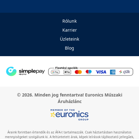
Rólunk
Karrier
Üzleteink
Blog
© 2026. Minden jog fenntartva! Euronics Műszaki
Áruházlánc
Áraink forintban értendők és az ÁFA-t tartalmazzák. Csak háztartásban használatos
mennyiségeket szolgálunk ki. A feltüntetett árak, képek leírások tájékoztató jellegűek,