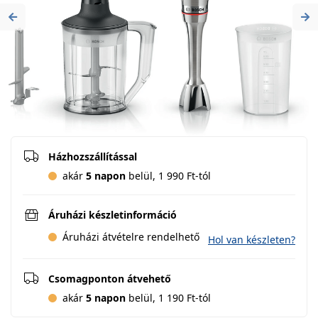
Previous
Ne
Házhozszállítással
akár
5 napon
belül, 1 990 Ft-tól
Áruházi készletinformáció
Áruházi átvételre rendelhető
Hol van készleten?
Csomagponton átvehető
akár
5 napon
belül, 1 190 Ft-tól