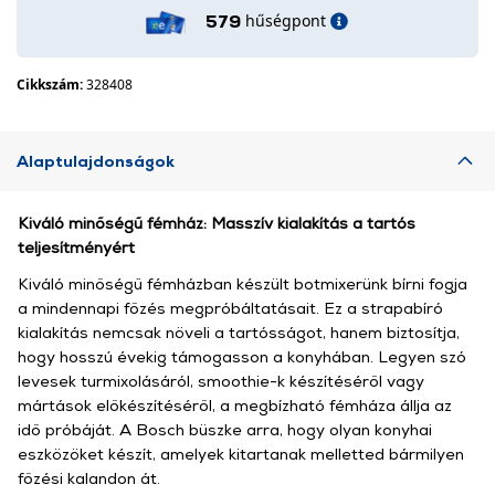
hűségpont
579
Cikkszám:
328408
Alaptulajdonságok
Kiváló minőségű fémház: Masszív kialakítás a tartós
teljesítményért
Kiváló minőségű fémházban készült botmixerünk bírni fogja
a mindennapi főzés megpróbáltatásait. Ez a strapabíró
kialakítás nemcsak növeli a tartósságot, hanem biztosítja,
hogy hosszú évekig támogasson a konyhában. Legyen szó
levesek turmixolásáról, smoothie-k készítéséről vagy
mártások előkészítéséről, a megbízható fémháza állja az
idő próbáját. A Bosch büszke arra, hogy olyan konyhai
eszközöket készít, amelyek kitartanak melletted bármilyen
főzési kalandon át.