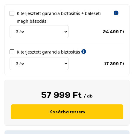
Kiterjesztett garancia biztosítás + baleseti
meghibásodás
Jótá
24 499 Ft
idős
címk
Kiterjesztett garancia biztosítás
Jótá
17 399 Ft
idős
címk
57 999 Ft
/ db
Kosárba teszem