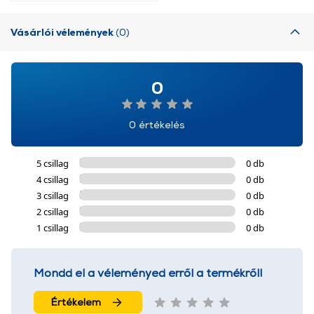
Vásárlói vélemények
(0)
0
0 értékelés
5 csillag
0 db
4 csillag
0 db
3 csillag
0 db
2 csillag
0 db
1 csillag
0 db
Mondd el a véleményed erről a termékről!
Értékelem