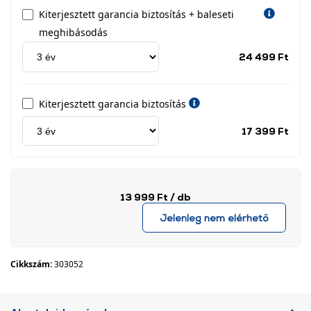
Kiterjesztett garancia biztosítás + baleseti
meghibásodás
Jótá
24 499 Ft
idős
címk
Kiterjesztett garancia biztosítás
Jótá
17 399 Ft
idős
címk
13 999 Ft
/ db
Jelenleg nem elérhető
Cikkszám:
303052