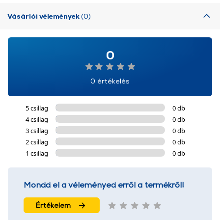
Vásárlói vélemények
(0)
0
0 értékelés
5 csillag
0 db
4 csillag
0 db
3 csillag
0 db
2 csillag
0 db
1 csillag
0 db
Mondd el a véleményed erről a termékről!
Értékelem