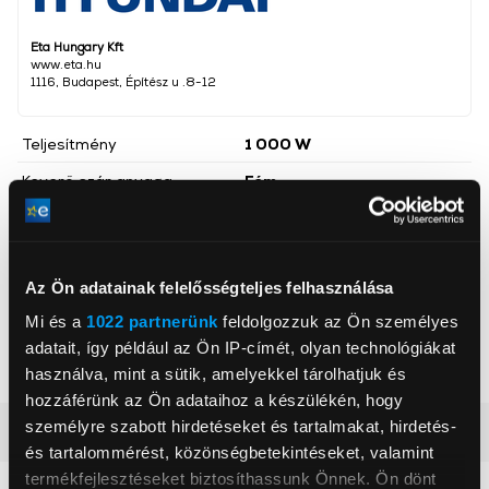
Eta Hungary Kft
www.eta.hu
1116, Budapest, Építész u .8-12
Teljesítmény
1 000 W
Keverő szár anyaga
Fém
Sebességfokozatok száma
5 db
Keverőpohár
Igen
Az Ön adatainak felelősségteljes felhasználása
Szín
Fekete, Inox
Mi és a
1022 partnerünk
feldolgozzuk az Ön személyes
Habverő feltét
Igen
adatait, így például az Ön IP-címét, olyan technológiákat
Aprító feltét
Igen
használva, mint a sütik, amelyekkel tárolhatjuk és
hozzáférünk az Ön adataihoz a készülékén, hogy
személyre szabott hirdetéseket és tartalmakat, hirdetés-
Részletes ismertető
és tartalommérést, közönségbetekintéseket, valamint
termékfejlesztéseket biztosíthassunk Önnek. Ön dönt