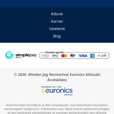
Rólunk
Karrier
Üzleteink
Blog
© 2026. Minden jog fenntartva! Euronics Műszaki
Áruházlánc
Áraink forintban értendők és az ÁFA-t tartalmazzák. Csak háztartásban használatos
mennyiségeket szolgálunk ki. A feltüntetett árak, képek leírások tájékoztató jellegűek,
és nem minősülnek ajánlattételnek, az esetleges pontatlanságért nem vállalunk