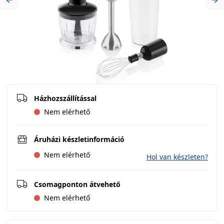
Previous
Ne
Házhozszállítással
Nem elérhető
Áruházi készletinformáció
Nem elérhető
Hol van készleten?
Csomagponton átvehető
Nem elérhető