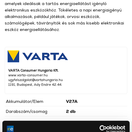
amelyek ideálisak a tartós energiaellátást igénylő
elektronikus eszközökhöz. Tökéletes a napi energiaigényű
alkalmazások, például játékok, orvosi eszközök,
számológépek, távirányítók és sok más kisebb elektronikai
eszköz energiaellátásához.
VARTA Consumer Hungaria Kft.
www.varta-consumer.hu
ugyfelszolgalat@vartahungaria.hu
1191, Budapest, Ady Endre 42.44.
Akkumulátor/Elem
V27A
Darabszám/csomag
2 db
Részletes ismertető