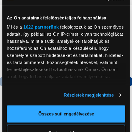
Neked ajánljuk
Az Ön adatainak felelősségteljes felhasználása
Mi és a
1022 partnerünk
feldolgozzuk az Ön személyes
adatait, így például az Ön IP-címét, olyan technológiákat
használva, mint a sütik, amelyekkel tárolhatjuk és
hozzáférünk az Ön adataihoz a készülékén, hogy
személyre szabott hirdetéseket és tartalmakat, hirdetés-
és tartalommérést, közönségbetekintéseket, valamint
termékfejlesztéseket biztosíthassunk Önnek. Ön dönt
arról, hogy ki használja az adatait és milyen célra.
Ha engedélyezi, a következőt is meg szeretnénk tenni:
Részletek megjelenítése
Információgyűjtés az Ön földrajzi
elhelyezkedéséről pár méteres pontossággal
Panasonic Eneloop Pro
Paleblue USB-C
Az Ön készülékén beazonosítása annak konkrét
Összes süti engedélyezése
2500mAh AA
újratölthető
tulajdonságainak (ujjlenyomat) aktív ellenőrzésével
akkumulátor, 4 db
akkumulátor, 4xAA
Tudjon meg többet személyes adatainak feldolgozási
(BK3HCDE-4BE-N)
11 999 Ft
9 999 Ft