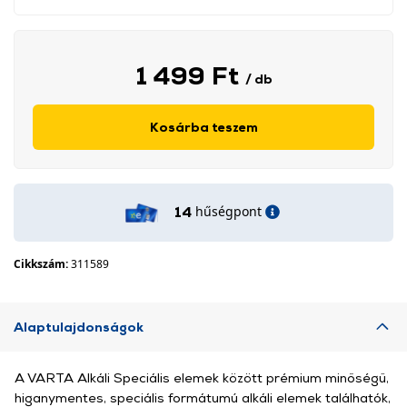
1 499 Ft
/ db
Kosárba teszem
hűségpont
14
Cikkszám:
311589
Alaptulajdonságok
A VARTA Alkáli Speciális elemek között prémium minőségű,
higanymentes, speciális formátumú alkáli elemek találhatók,