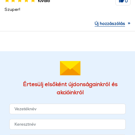
Kiváló
0
Szuper!
»
Új hozzászólás
Értesülj elsőként újdonságainkról és
akcióinkról