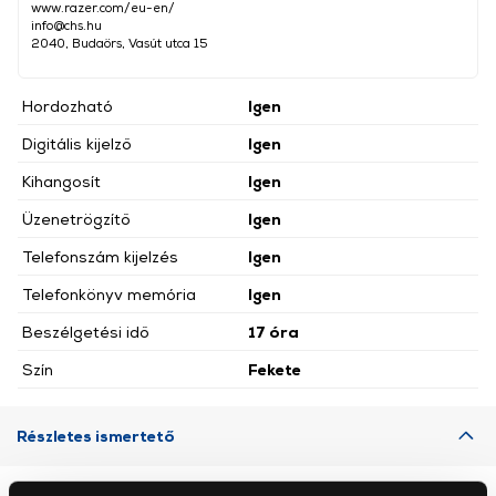
www.razer.com/eu-en/
info@chs.hu
2040, Budaörs, Vasút utca 15
Hordozható
Igen
Digitális kijelző
Igen
Kihangosít
Igen
Üzenetrögzítő
Igen
Telefonszám kijelzés
Igen
Telefonkönyv memória
Igen
Beszélgetési idő
17 óra
Szín
Fekete
Részletes ismertető