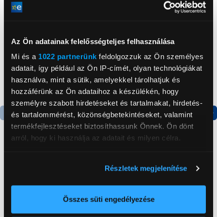
Neked ajánljuk
Az Ön adatainak felelősségteljes felhasználása
Mi és a
1022 partnerünk
feldolgozzuk az Ön személyes
adatait, így például az Ön IP-címét, olyan technológiákat
használva, mint a sütik, amelyekkel tárolhatjuk és
hozzáférünk az Ön adataihoz a készülékén, hogy
személyre szabott hirdetéseket és tartalmakat, hirdetés-
és tartalommérést, közönségbetekintéseket, valamint
termékfejlesztéseket biztosíthassunk Önnek. Ön dönt
Termék adatlap
arról, hogy ki használja az adatait és milyen célra.
Candy CHASD4385EWC
Panasonic TGC212
Ha engedélyezi, a következőt is meg szeretnénk tenni:
Részletek megjelenítése
Egyajtós hűtőszekrény
Telefon, Fekete
Információgyűjtés az Ön földrajzi
elhelyezkedéséről pár méteres pontossággal
59 999 Ft
33 999 Ft
Az Ön készülékén beazonosítása annak konkrét
Összes süti engedélyezése
tulajdonságainak (ujjlenyomat) aktív ellenőrzésével