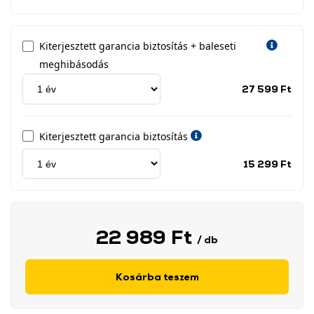
Kiterjesztett garancia biztosítás + baleseti
meghibásodás
Jótá
27 599 Ft
idős
címk
Kiterjesztett garancia biztosítás
Jótá
15 299 Ft
idős
címk
22 989 Ft
/ db
Kosárba teszem