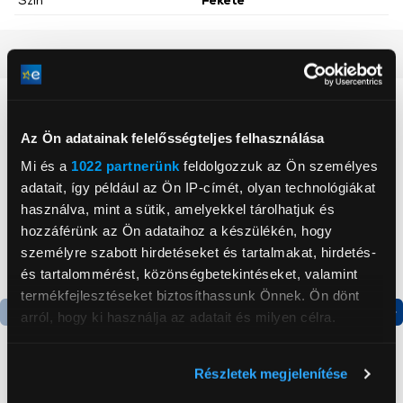
Részletes ismertető
Neked ajánljuk
Az Ön adatainak felelősségteljes felhasználása
Mi és a
1022 partnerünk
feldolgozzuk az Ön személyes
adatait, így például az Ön IP-címét, olyan technológiákat
használva, mint a sütik, amelyekkel tárolhatjuk és
hozzáférünk az Ön adataihoz a készülékén, hogy
személyre szabott hirdetéseket és tartalmakat, hirdetés-
és tartalommérést, közönségbetekintéseket, valamint
termékfejlesztéseket biztosíthassunk Önnek. Ön dönt
arról, hogy ki használja az adatait és milyen célra.
Termék adatlap
Termék adatlap
Ha engedélyezi, a következőt is meg szeretnénk tenni:
Részletek megjelenítése
Információgyűjtés az Ön földrajzi
Gorenje NRS8182KX Side
Candy CHASD4385EWC