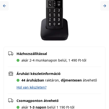
Previous
Ne
Házhozszállítással
akár 2-4 munkanapon belül, 1 490 Ft-tól
Áruházi készletinformáció
44 áruházban
raktáron,
díjmentesen
átvehető
Hol van készleten?
Csomagponton átvehető
akár
1-3 napon
belül 1 190 Ft-tól