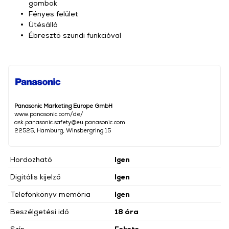
gombok
Fényes felület
Ütésálló
Ébresztő szundi funkcióval
Panasonic Marketing Europe GmbH
www.panasonic.com/de/
ask.panasonic.safety@eu.panasonic.com
22525, Hamburg, Winsbergring 15
Hordozható
Igen
Digitális kijelző
Igen
Telefonkönyv memória
Igen
Beszélgetési idő
18 óra
Szín
Fekete