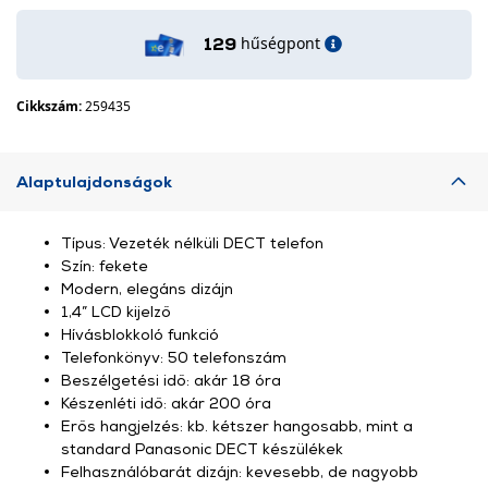
hűségpont
129
Cikkszám:
259435
Alaptulajdonságok
Típus: Vezeték nélküli DECT telefon
Szín: fekete
Modern, elegáns dizájn
1,4” LCD kijelző
Hívásblokkoló funkció
Telefonkönyv: 50 telefonszám
Beszélgetési idő: akár 18 óra
Készenléti idő: akár 200 óra
Erős hangjelzés: kb. kétszer hangosabb, mint a
standard Panasonic DECT készülékek
Felhasználóbarát dizájn: kevesebb, de nagyobb