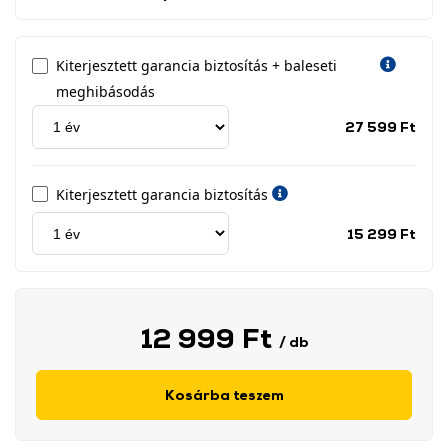
Kiterjesztett garancia biztosítás + baleseti
meghibásodás
Jótá
27 599 Ft
idős
címk
Kiterjesztett garancia biztosítás
Jótá
15 299 Ft
idős
címk
12 999 Ft
/ db
Kosárba teszem