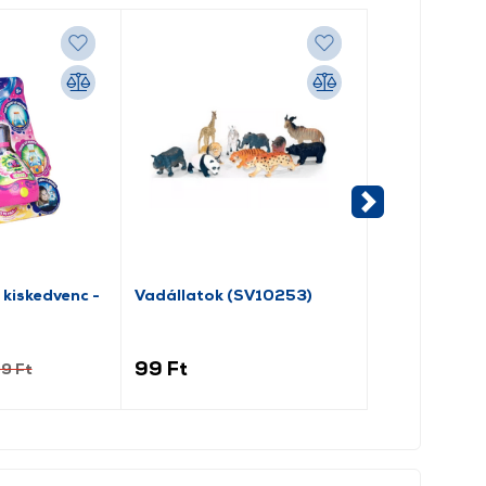
i kiskedvenc -
Vadállatok (SV10253)
LEGO® Star
Klónkatona™ 
droid™ harc
(75372)
99 Ft
8 149 Ft
9 Ft