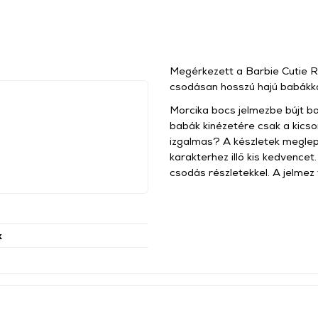
Megérkezett a Barbie Cutie R
csodásan hosszú hajú babákkal
Morcika bocs jelmezbe bújt ba
babák kinézetére csak a kicso
izgalmas? A készletek meglepe
karakterhez illő kis kedvencet
csodás részletekkel. A jelmez 
k