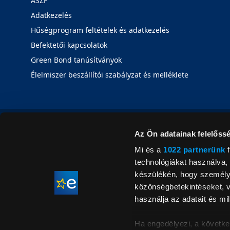
ÁSZF
Adatkezelés
Hűségprogram feltételek és adatkezelés
Befektetői kapcsolatok
Green Bond tanúsítványok
Élelmiszer beszállítói szabályzat és melléklete
Az Ön adatainak felelőssé
Mi és a
1022 partnerünk
f
technológiákat használva, 
készülékén, hogy személyr
közönségbetekintéseket, v
használja az adatait és mil
Ha engedélyezi, a követke