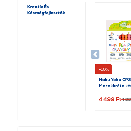
Kreatív És
Készségfejlesztők
-10%
Haku Yoka CP
Marokkréta kés
borsók, 24 db
4 499 Ft
4 99