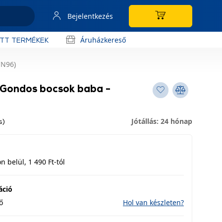
Bejelentkezés
Áruházkereső
OTT TERMÉKEK
CN96)
l Gondos bocsok baba -
Jótállás: 24 hónap
s)
 belül, 1 490 Ft-tól
áció
ő
Hol van készleten?