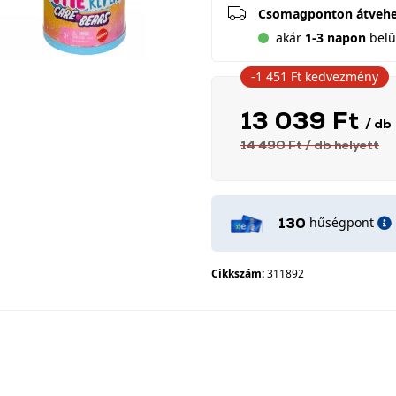
Csomagponton átveh
akár
1-3 napon
belül
-1 451 Ft
kedvezmény
13 039 Ft
/ db
14 490 Ft
/ db
helyett
hűségpont
130
Cikkszám:
311892