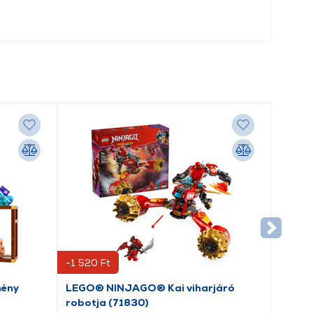
-1 520 Ft
mény
LEGO® NINJAGO® Kai viharjáró
robotja (71830)