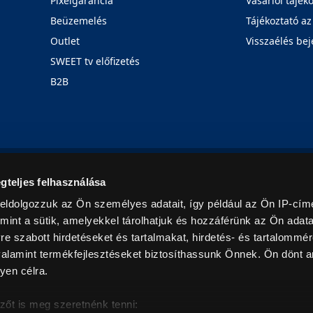
Pixelgarancia
Vásárlói tájék
Beüzemelés
Tájékoztató az
Outlet
Visszaélés bej
SWEET tv előfizetés
B2B
Rólunk
Karrier
Üzleteink
Blog
gteljes felhasználása
eldolgozzuk az Ön személyes adatait, így például az Ön IP-címé
mint a sütik, amelyekkel tárolhatjuk és hozzáférünk az Ön adat
e szabott hirdetéseket és tartalmakat, hirdetés- és tartalommér
alamint termékfejlesztéseket biztosíthassunk Önnek. Ön dönt ar
yen célra.
© 2026. Minden jog fenntartva! Euronics Műszaki Áruházlánc
zőt is meg szeretnénk tenni: