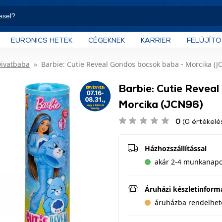
EURONICS HETEK
CÉGEKNEK
KARRIER
FELÚJÍT
ivatbaba
Barbie: Cutie Reveal Gondos bocsok baba - Morcika (J
Barbie: Cutie Revea
Morcika (JCN96)
0
(0 értékelé
Házhozszállítással
akár 2-4 munkanapon
Áruházi készletinform
áruházba rendelhet