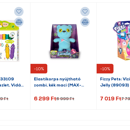
-10%
-10%
233109
Elastikorps nyújtható
Fizzy Pets: Víz
zlet, Vidám
zombi, kék maci (MAX-
Jelly (89093)
TEDDYBOO)
6 299 Ft
7 019 Ft
9 Ft
6 999 Ft
7 79