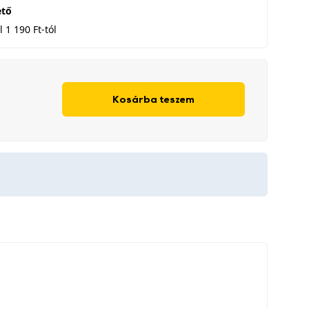
ető
 1 190 Ft-tól
Kosárba teszem