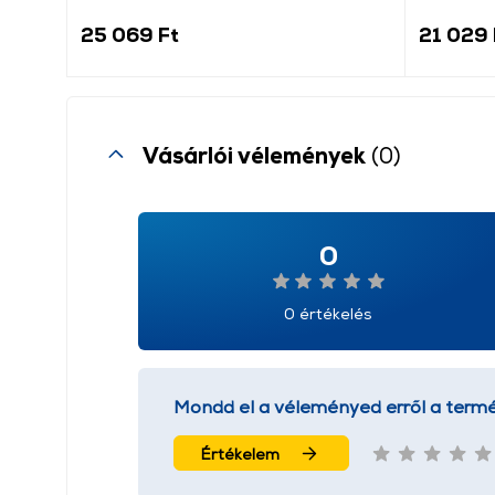
25 069 Ft
21 029 
Vásárlói vélemények
(0)
0
0 értékelés
Mondd el a véleményed erről a termé
Értékelem