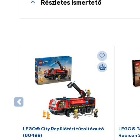
Részletes ismertető
LEGO® City Repülőtéri tűzoltóautó
LEGO® Te
(60499)
Rubicon 