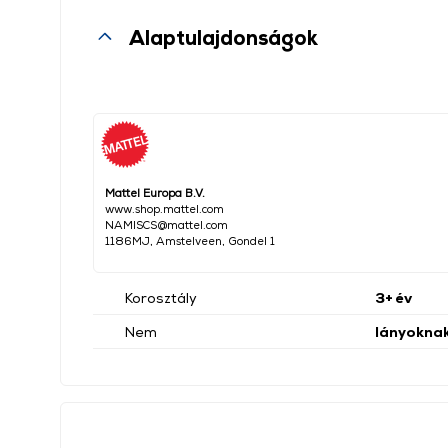
Alaptulajdonságok
Mattel Europa B.V.
www.shop.mattel.com
NAMISCS@mattel.com
1186MJ, Amstelveen, Gondel 1
Korosztály
3+ év
Nem
lányokna