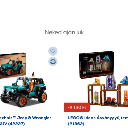
Neked ajánljuk
-2 130 Ft
chnic™ Jeep® Wrangler
LEGO® Ideas Ásványgyűjte
SUV (42227)
(21362)