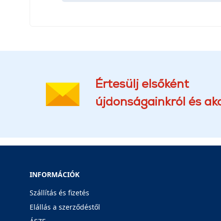
Értesülj elsőként
újdonságainkról és akc
INFORMÁCIÓK
Szállítás és fizetés
Elállás a szerződéstől