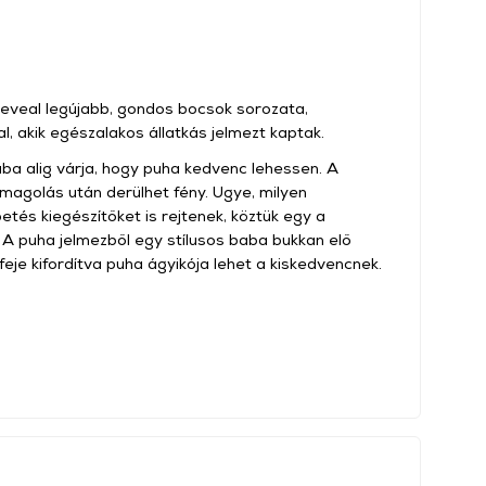
eveal legújabb, gondos bocsok sorozata,
, akik egészalakos állatkás jelmezt kaptak.
ba alig várja, hogy puha kedvenc lehessen. A
magolás után derülhet fény. Ugye, milyen
tés kiegészítőket is rejtenek, köztük egy a
. A puha jelmezből egy stílusos baba bukkan elő
feje kifordítva puha ágyikója lehet a kiskedvencnek.