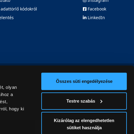
oztató
Instagram
 adattörlő kódokról
Facebook
elentés
LinkedIn
Összes süti engedélyezése
t, olyan
aihoz a
Testre szabás
ést,
ról, hogy ki
Kizárólag az elengedhetetlen
sütiket használja