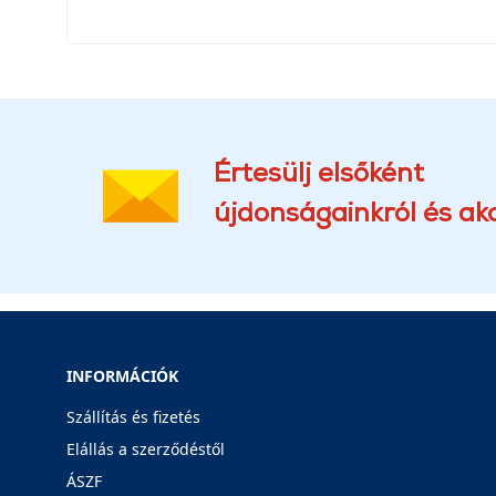
Értesülj elsőként
újdonságainkról és akc
INFORMÁCIÓK
Szállítás és fizetés
Elállás a szerződéstől
ÁSZF