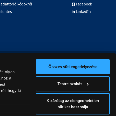
 adattörlő kódokról
Facebook
elentés
LinkedIn
Összes süti engedélyezése
t, olyan
aihoz a
Testre szabás
ést,
ról, hogy ki
Kizárólag az elengedhetetlen
sütiket használja