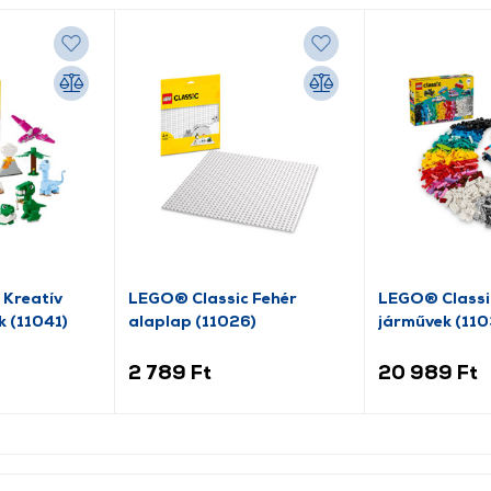
 Kreatív
LEGO® Classic Fehér
LEGO® Classic
 (11041)
alaplap (11026)
járművek (110
2 789 Ft
20 989 Ft