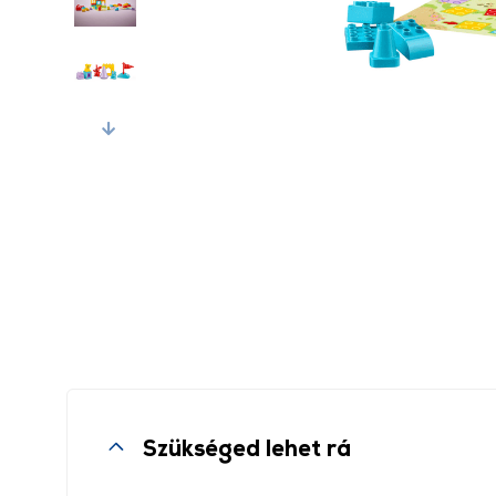
Next
Szükséged lehet rá