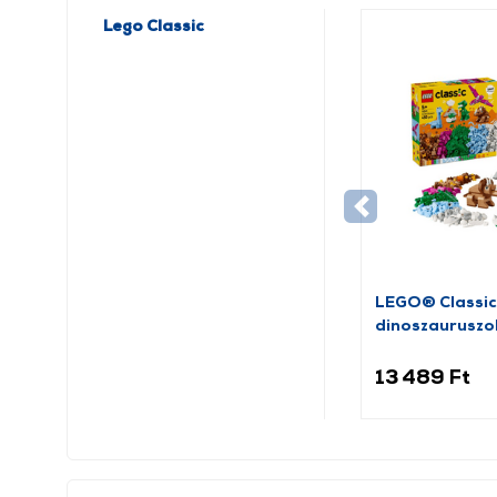
Lego Classic
LEGO® Classic
dinoszauruszok
13 489 Ft