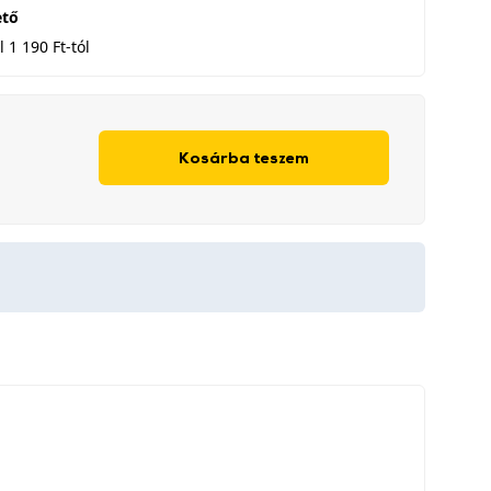
ető
 1 190 Ft-tól
Kosárba teszem