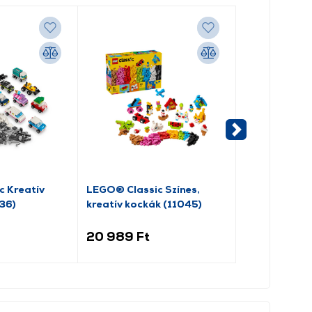
 Kreatív
LEGO® Classic Színes,
LEGO® Classi
36)
kreatív kockák (11045)
játékbőrönd 
20 989 Ft
7 489 Ft