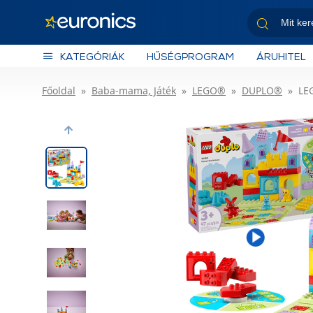
KATEGÓRIÁK
HŰSÉGPROGRAM
ÁRUHITEL
Főoldal
Baba-mama, Játék
LEGO®
DUPLO®
LE
Previous