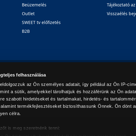
Beüzemelés
Tájékoztató az
Outlet
Visszaélés bej
SWEET tv előfizetés
B2B
Rólunk
Karrier
Üzleteink
Blog
gteljes felhasználása
eldolgozzuk az Ön személyes adatait, így például az Ön IP-címé
mint a sütik, amelyekkel tárolhatjuk és hozzáférünk az Ön adat
e szabott hirdetéseket és tartalmakat, hirdetés- és tartalommér
alamint termékfejlesztéseket biztosíthassunk Önnek. Ön dönt ar
yen célra.
© 2026. Minden jog fenntartva! Euronics Műszaki Áruházlánc
zőt is meg szeretnénk tenni: