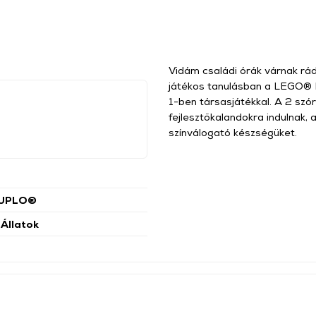
Vidám családi órák várnak rád
játékos tanulásban a LEGO® 
1-ben társasjátékkal. A 2 sz
fejlesztőkalandokra indulnak, 
színválogató készségüket.
UPLO®
 Állatok