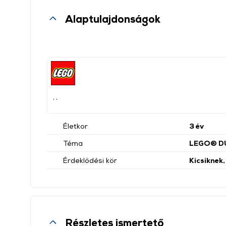
Alaptulajdonságok
, ,
Életkor
3 év
Téma
LEGO® D
Érdeklődési kör
Kicsiknek,
Részletes ismertető