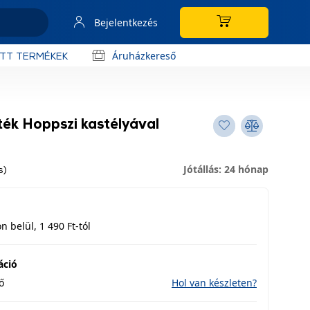
Bejelentkezés
Áruházkereső
OTT TERMÉKEK
 Hoppszi kastélyával
Jótállás: 24 hónap
s)
 belül, 1 490 Ft-tól
áció
ő
Hol van készleten?