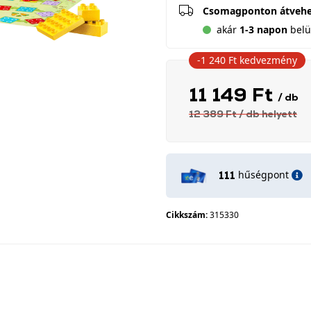
Csomagponton átveh
akár
1-3 napon
belül
-1 240 Ft
kedvezmény
11 149 Ft
/ db
12 389 Ft
/ db
helyett
hűségpont
111
Cikkszám:
315330