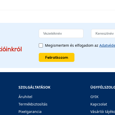
Megismertem és elfogadom az
Adatvéde
ióinkról
Feliratkozom
SZOLGÁLTATÁSOK
ÜGYFÉLSZOL
Áruhitel
GYIK
Termékbiztosítás
Kapcsolat
Pixelgarancia
Vásárlói tájék