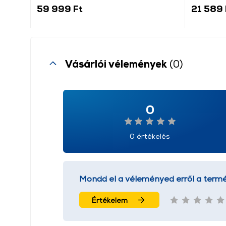
59 999 Ft
21 589 
Vásárlói vélemények
(0)
0
0 értékelés
Mondd el a véleményed erről a termé
Értékelem