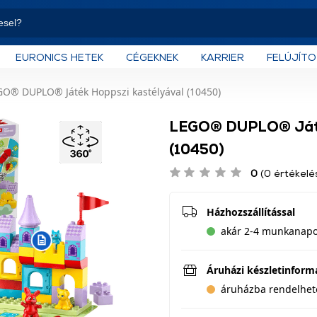
EURONICS HETEK
CÉGEKNEK
KARRIER
FELÚJÍT
GO® DUPLO® Játék Hoppszi kastélyával (10450)
LEGO® DUPLO® Játék
(10450)
0
(0 értékelé
Házhozszállítással
akár 2-4 munkanapon
Áruházi készletinform
áruházba rendelhet