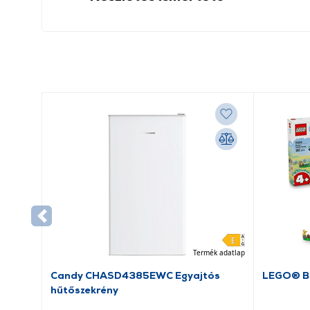
Termék adatlap
Candy CHASD4385EWC Egyajtós
LEGO® Bl
hűtőszekrény