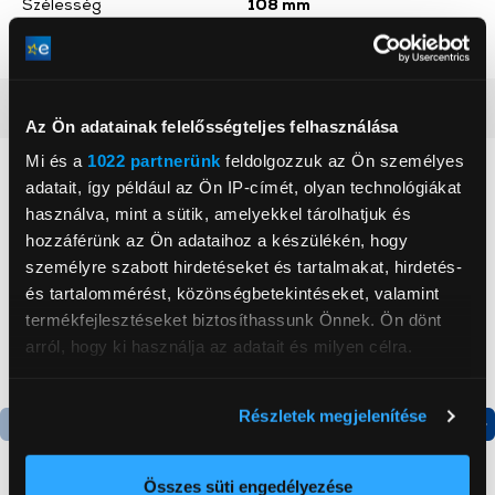
Szélesség
108 mm
WiFi
Igen
Részletes ismertető
Az Ön adatainak felelősségteljes felhasználása
Mi és a
1022 partnerünk
feldolgozzuk az Ön személyes
Neked ajánljuk
adatait, így például az Ön IP-címét, olyan technológiákat
használva, mint a sütik, amelyekkel tárolhatjuk és
hozzáférünk az Ön adataihoz a készülékén, hogy
személyre szabott hirdetéseket és tartalmakat, hirdetés-
és tartalommérést, közönségbetekintéseket, valamint
termékfejlesztéseket biztosíthassunk Önnek. Ön dönt
arról, hogy ki használja az adatait és milyen célra.
Ha engedélyezi, a következőt is meg szeretnénk tenni:
Részletek megjelenítése
Információgyűjtés az Ön földrajzi
Termék adatlap
Termék adatlap
elhelyezkedéséről pár méteres pontossággal
Az Ön készülékén beazonosítása annak konkrét
Összes süti engedélyezése