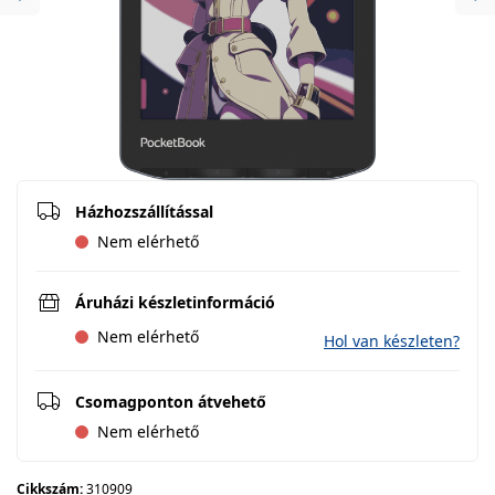
Previous
Ne
Házhozszállítással
Nem elérhető
Áruházi készletinformáció
Nem elérhető
Hol van készleten?
Csomagponton átvehető
Nem elérhető
Cikkszám:
310909