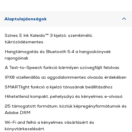
Alaptulajdonságok
Színes E Ink Kaleido™ 3 kijelző: szemkímélő,
tükröződésmentes
Hangtámogatás és Bluetooth 5.4 a hangoskönyvek
rajongóinak
A Text-to-Speech funkció bármilyen szövegfájlt felolvas
IPX8 vízellenállás az aggodalommentes olvasás érdekében
SMARTlight funkció a kijelző tónusának beállításához
Hihetetlenül kompakt, pehelysúlyú és kényelmes e-olvasó
25 támogatott formátum, köztük képregényformátumok és
Adobe DRM
Wi-Fi and felhő a kényelmes vásárlásért és
könyvtárkezelésért