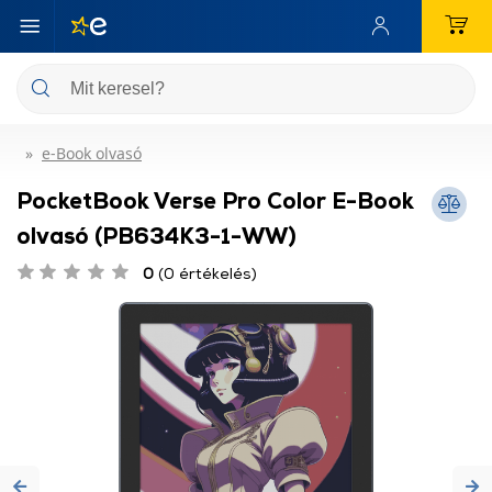
e-Book olvasó
PocketBook Verse Pro Color E-Book
olvasó (PB634K3-1-WW)
0
(0 értékelés)