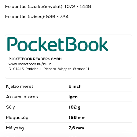
Felbontás (szürkeárnyalat): 1072 × 1448
Felbontás (színes): 536 × 724
POCKETBOOK READERS GMBH
www.pocketbook.hu/hu-hu
D-01445, Radebeul, Richard-Wagner-Strasse 11
Kijelző méret
6 inch
Akkumulátoros
Igen
Súly
182 g
Magasság
156 mm
Mélység
7,6 mm