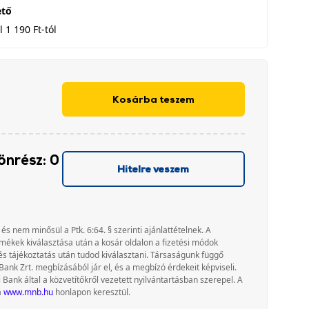
ető
 1 190 Ft-tól
Kosárba teszem
önrész: 0
Hitelre veszem
 és nem minősül a Ptk. 6:64. § szerinti ajánlattételnek. A
rmékek kiválasztása után a kosár oldalon a fizetési módok
és tájékoztatás után tudod kiválasztani. Társaságunk függő
Bank Zrt. megbízásából jár el, és a megbízó érdekeit képviseli.
nk által a közvetítőkről vezetett nyilvántartásban szerepel. A
a
www.mnb.hu
honlapon keresztül.