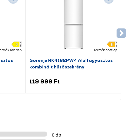
ermék adatlap
Termék adatlap
asztós
Gorenje RK4182PW4 Alulfagyasztós
kombinált hűtőszekrény
119 999 Ft
0 db