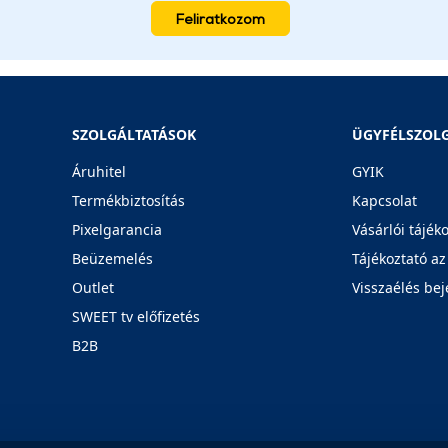
Feliratkozom
SZOLGÁLTATÁSOK
ÜGYFÉLSZOL
Áruhitel
GYIK
Termékbiztosítás
Kapcsolat
Pixelgarancia
Vásárlói tájék
Beüzemelés
Tájékoztató az
Outlet
Visszaélés bej
SWEET tv előfizetés
B2B