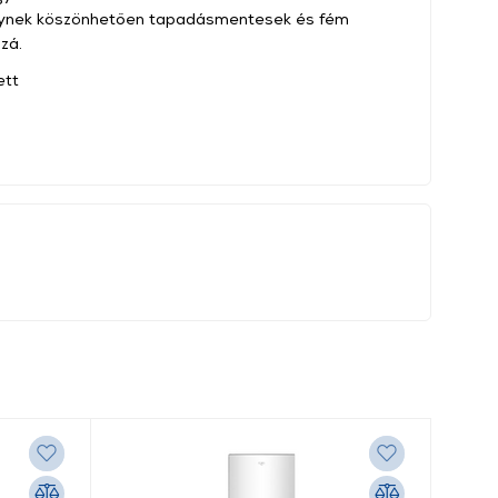
lynek köszönhetően tapadásmentesek és fém
zá.
ett