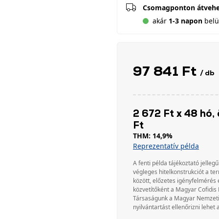
Csomagponton átveh
akár
1-3 napon
belül
97 841 Ft
/ db
2 672 Ft x 48 hó, 
Ft
THM: 14,9%
Reprezentatív példa
A fenti példa tájékoztató jellegű
végleges hitelkonstrukciót a te
között, előzetes igényfelmérés 
közvetítőként a Magyar Cofidis 
Társaságunk a Magyar Nemzeti Ba
nyilvántartást ellenőrizni lehet 