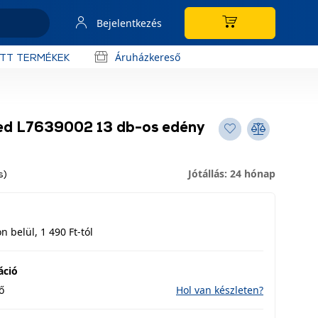
Bejelentkezés
Áruházkereső
OTT TERMÉKEK
ited L7639002 13 db-os edény
Jótállás: 24 hónap
s)
 belül, 1 490 Ft-tól
áció
ő
Hol van készleten?