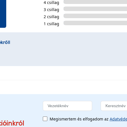
4 csillag
3 csillag
2 csillag
1 csillag
kről!
Megismertem és elfogadom az
Adatvéde
ióinkról