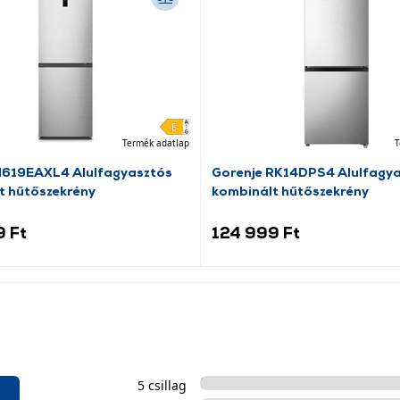
Termék adatlap
T
N619EAXL4 Alulfagyasztós
Gorenje RK14DPS4 Alulfagy
t hűtőszekrény
kombinált hűtőszekrény
9 Ft
124 999 Ft
5 csillag