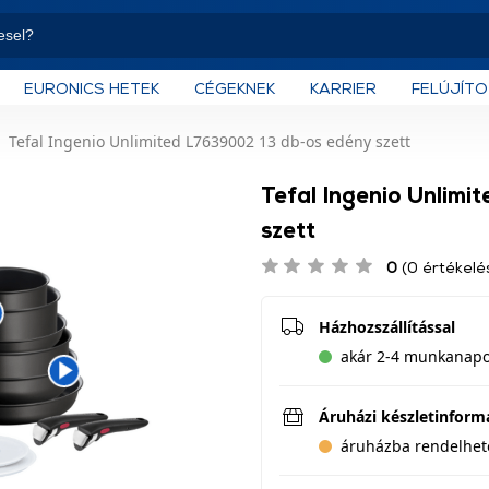
EURONICS HETEK
CÉGEKNEK
KARRIER
FELÚJÍT
Tefal Ingenio Unlimited L7639002 13 db-os edény szett
Tefal Ingenio Unlim
szett
0
(0 értékelé
Házhozszállítással
akár 2-4 munkanapon
Áruházi készletinform
áruházba rendelhet