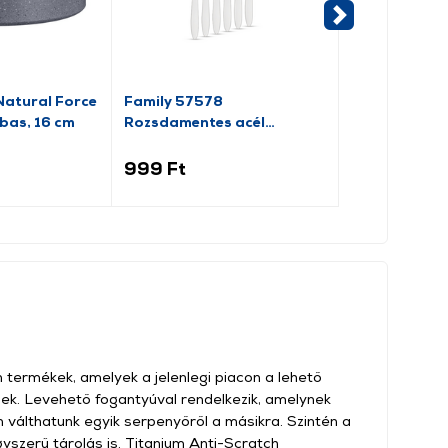
-2 292 Ft
 Natural Force
Family 57578
Tefal J1640
as, 16 cm
Rozsdamentes acél
Szétszedhet
kávéskanál, 6 db
püspökkenyé
Piros
999 Ft
5 799 Ft
8 
n termékek, amelyek a jelenlegi piacon a lehető
znek. Levehető fogantyúval rendelkezik, amelynek
válthatunk egyik serpenyőről a másikra. Szintén a
szerű tárolás is. Titanium Anti-Scratch