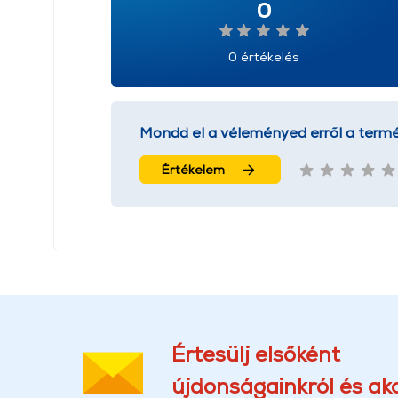
0
0 értékelés
Mondd el a véleményed erről a termé
Értékelem
Értesülj elsőként
újdonságainkról és akc