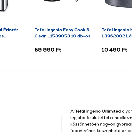
 Érintés
Tefal Ingenio Easy Cook &
Tefal Ingenio
os
Clean L1539053 10 db-os
L3962802 Láb
 45l
edényszett
59 990 Ft
10 490 Ft
A Tefal Ingenio Unlimited olya
legjobb felületettel rendelke
köszönhetően nagyon gyorsan 
fogantyúnak köszönhető az egy