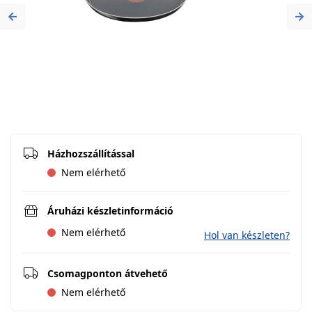
Previous
Ne
Házhozszállítással
Nem elérhető
Áruházi készletinformáció
Nem elérhető
Hol van készleten?
Csomagponton átvehető
Nem elérhető