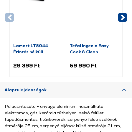
Lamart LT8044
Tefal Ingenio Easy
Te
Érintés nélküli
Cook & Clean
Fo
szenzoros
L1539053 10 db-os
Lá
szemeteskosár, 45l
edényszett
29 399 Ft
59 990 Ft
10
Alaptulajdonságok
Palacsintasütő - anyaga alumínium, használható
elektromos, gáz, kerámia tűzhelyen, belső felület
tapadásmentes, titánkeverék, serpenyő felső szélének
átmérője 25 cm, serpenyő aljának külső átmérője 21 cm,