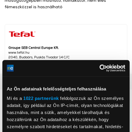
mosogatógépben mosható, hőindikátor, nem éles
fémeszközzel is használható
Groupe SEB Central Europe Kft.
www.tefal.hu
2040, Budaörs, Puskás Tivadar 14 C/C
Részletes ismertető
Az Ön adatainak felelősségteljes felhasználása
Mi és a
1022 partnerünk
feldolgozzuk az Ön személyes
Neked ajánljuk
adatait, így például az Ön IP-címét, olyan technológiákat
használva, mint a sütik, amelyekkel tárolhatjuk és
hozzáférünk az Ön adataihoz a készülékén, hogy
személyre szabott hirdetéseket és tartalmakat, hirdetés-