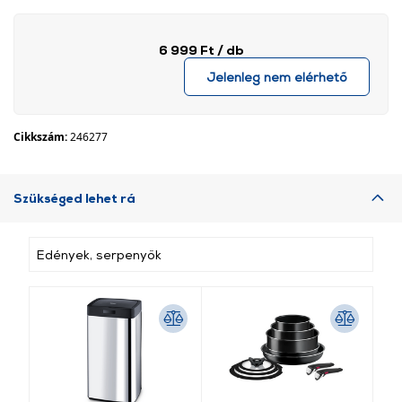
6 999 Ft
/ db
Jelenleg nem elérhető
Cikkszám:
246277
Szükséged lehet rá
Edények, serpenyők