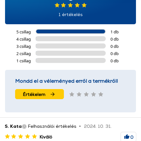
További információk:
ÁSZF
és
Adatvédelem
1 értékelés
5 csillag
1 db
4 csillag
0 db
3 csillag
0 db
2 csillag
0 db
1 csillag
0 db
Mondd el a véleményed erről a termékről!
Értékelem
S. Kata
Felhasználói értékelés
2024. 10. 31.
Kiváló
0