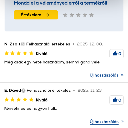
cookie-k személyazonosítására nem alkalmasak,
Mondd el a véleményed erről a termékről!
szolgáltatásaink biztosításához szükségesek. Az oldal
Értékelem
használatával Ön elfogadja a cookie-k használatát.
További információk:
ÁSZF
és
Adatvédelem
N. Zsolt
Felhasználói értékelés
2025. 12. 08.
Kiváló
0
Még csak egy hete használom, semmi gond vele.
»
Új hozzászólás
E. Dávid
Felhasználói értékelés
2025. 11. 23.
Kiváló
0
Kényelmes és nagyon halk.
»
Új hozzászólás