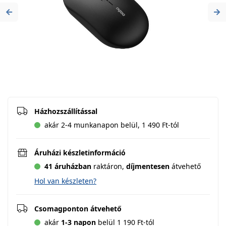
Previous
Ne
Házhozszállítással
akár 2-4 munkanapon belül, 1 490 Ft-tól
Áruházi készletinformáció
41 áruházban
raktáron,
díjmentesen
átvehető
Hol van készleten?
Csomagponton átvehető
akár
1-3 napon
belül 1 190 Ft-tól