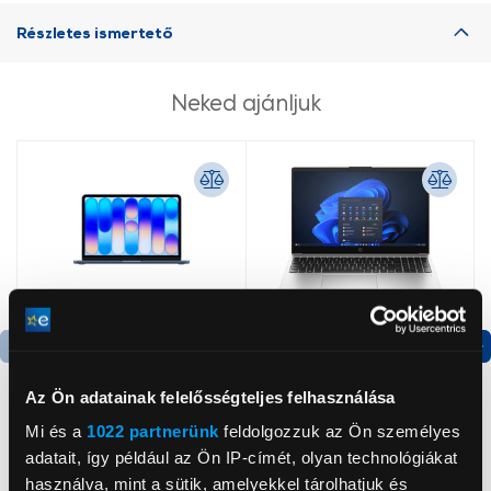
Részletes ismertető
Neked ajánljuk
Az Ön adatainak felelősségteljes felhasználása
Mi és a
1022 partnerünk
feldolgozzuk az Ön személyes
Apple MacBook Neo 13"
HP 255R 15,6" G10
adatait, így például az Ön IP-címét, olyan technológiákat
A18 Pro, 6C CPU/5C
Notebook (B9YP8ET) +
használva, mint a sütik, amelyekkel tárolhatjuk és