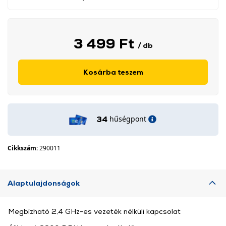
3 499 Ft
/ db
Kosárba teszem
hűségpont
34
Cikkszám:
290011
Alaptulajdonságok
Megbízható 2,4 GHz-es vezeték nélküli kapcsolat