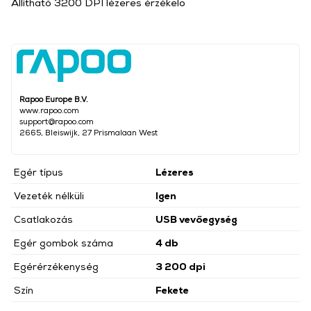
Állítható 3200 DPI lézeres érzékelő
Rapoo Europe B.V.
www.rapoo.com
support@rapoo.com
2665, Bleiswijk, 27 Prismalaan West
Egér típus
Lézeres
Vezeték nélküli
Igen
Csatlakozás
USB vevőegység
Egér gombok száma
4 db
Egérérzékenység
3 200 dpi
Szín
Fekete