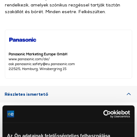
rendelkezik, amelyek szónikus rezgéssel tartják tisztán
szakállát és bőrét. Minden esetre. Felkészülten.
Panasonic Marketing Europe GmbH
www.panasonic.com/de/
ask.panasonic.safety@eu.panasonic.com
22525, Hamburg, Winsbergring 15
Részletes ismertető
Neked ajánljuk
Az Ön adatainak felelősségteljes felhasználása