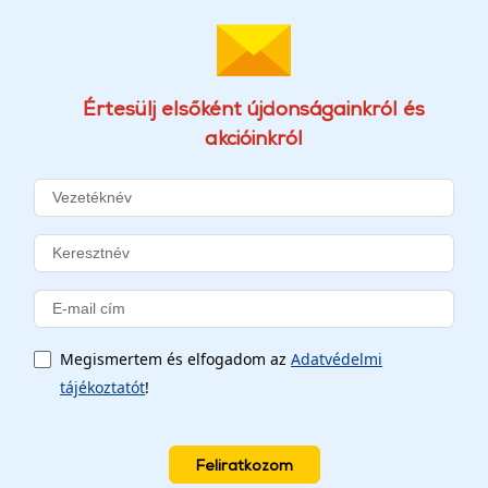
Értesülj elsőként újdonságainkról és
akcióinkról
Megismertem és elfogadom az
Adatvédelmi
tájékoztatót
!
Feliratkozom