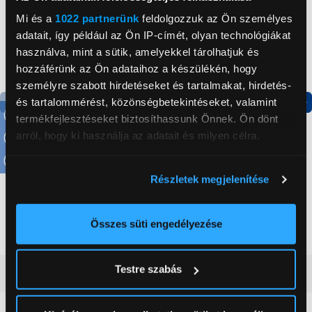
Mi és a
1022 partnerünk
feldolgozzuk az Ön személyes
adatait, így például az Ön IP-címét, olyan technológiákat
használva, mint a sütik, amelyekkel tárolhatjuk és
hozzáférünk az Ön adataihoz a készülékén, hogy
személyre szabott hirdetéseket és tartalmakat, hirdetés-
és tartalommérést, közönségbetekintéseket, valamint
termékfejlesztéseket biztosíthassunk Önnek. Ön dönt
Termék adatlap
arról, hogy ki használja az adatait és milyen célra.
Ha engedélyezi, a következőt is meg szeretnénk tenni:
Candy CHASD4385EWC
Revamp Progloss™ ST-
Részletek megjelenítése
Egyajtós hűtőszekrény
1600 Steamcare
Információgyűjtés az Ön földrajzi
kerámialapos gőzölős
elhelyezkedéséről pár méteres pontossággal
hajvasaló
59 999 Ft
31 999 Ft
Az Ön készülékén beazonosítása annak konkrét
Összes süti engedélyezése
tulajdonságainak (ujjlenyomat) aktív ellenőrzésével
Tudjon meg többet személyes adatainak feldolgozási
Testre szabás
Vásárlói vélemények
(0)
módjairól és adja meg preferenciáit a
Részletek
pontban
. Bármikor módosíthatja vagy visszavonhatja a
Sütinyilatkozathoz való hozzájárulását.