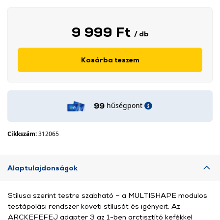
9 999 Ft
/ db
Kosárba teszem
hűségpont
99
Cikkszám:
312065
Alaptulajdonságok
Stílusa szerint testre szabható – a MULTISHAPE modulos
testápolási rendszer követi stílusát és igényeit. Az
ARCKEFEFEJ adapter 3 az 1-ben arctisztító kefékkel