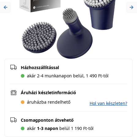
Previous
Ne
Házhozszállítással
akár 2-4 munkanapon belül, 1 490 Ft-tól
Áruházi készletinformáció
áruházba rendelhető
Hol van készleten?
Csomagponton átvehető
akár
1-3 napon
belül 1 190 Ft-tól