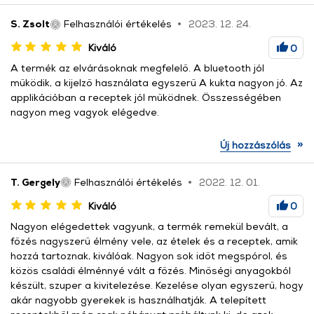
S. Zsolt
Felhasználói értékelés
2023. 12. 24.
Kiváló
0
A termék az elvárásoknak megfelelő. A bluetooth jól
működik, a kijelző használata egyszerű A kukta nagyon jó. Az
applikációban a receptek jól működnek. Összességében
nagyon meg vagyok elégedve.
»
Új hozzászólás
T. Gergely
Felhasználói értékelés
2022. 12. 01.
Kiváló
0
Nagyon elégedettek vagyunk, a termék remekül bevált, a
főzés nagyszerű élmény vele, az ételek és a receptek, amik
hozzá tartoznak, kiválóak. Nagyon sok időt megspórol, és
közös családi élménnyé vált a főzés. Minőségi anyagokból
készült, szuper a kivitelezése. Kezelése olyan egyszerű, hogy
akár nagyobb gyerekek is használhatják. A telepített