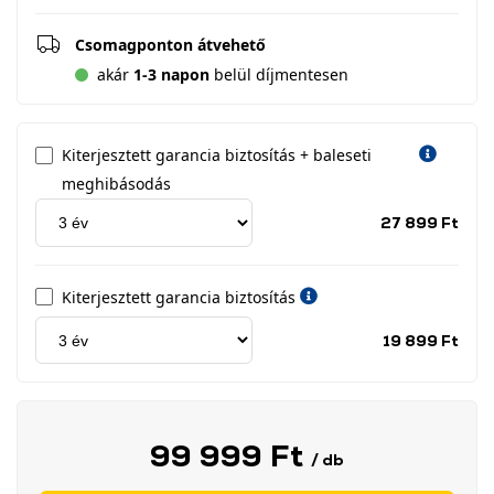
Csomagponton átvehető
akár
1-3 napon
belül díjmentesen
Kiterjesztett garancia biztosítás + baleseti
meghibásodás
Jótá
27 899 Ft
idős
címk
Kiterjesztett garancia biztosítás
Jótá
19 899 Ft
idős
címk
99 999 Ft
/ db