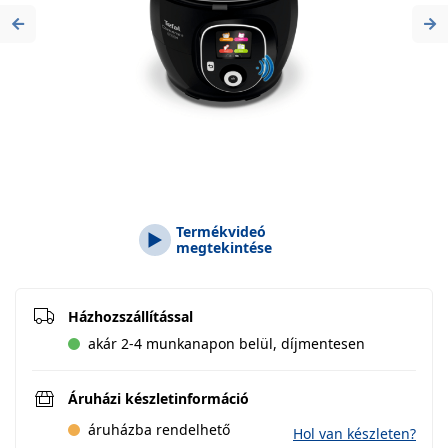
Previous
Ne
Termékvideó
megtekintése
Házhozszállítással
akár 2-4 munkanapon belül, díjmentesen
Áruházi készletinformáció
áruházba rendelhető
Hol van készleten?