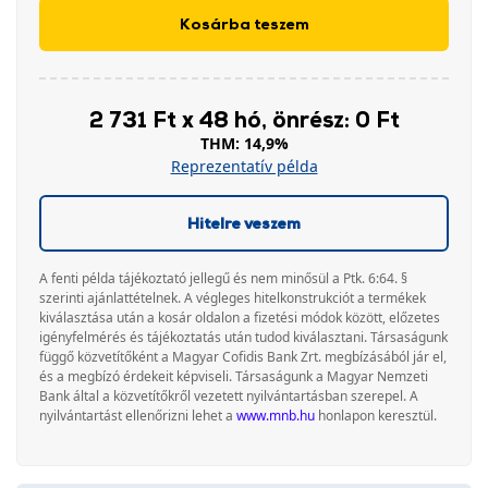
Kosárba teszem
2 731 Ft x 48 hó, önrész: 0 Ft
THM: 14,9%
Reprezentatív példa
Hitelre veszem
A fenti példa tájékoztató jellegű és nem minősül a Ptk. 6:64. §
szerinti ajánlattételnek. A végleges hitelkonstrukciót a termékek
kiválasztása után a kosár oldalon a fizetési módok között, előzetes
igényfelmérés és tájékoztatás után tudod kiválasztani. Társaságunk
függő közvetítőként a Magyar Cofidis Bank Zrt. megbízásából jár el,
és a megbízó érdekeit képviseli. Társaságunk a Magyar Nemzeti
Bank által a közvetítőkről vezetett nyilvántartásban szerepel. A
nyilvántartást ellenőrizni lehet a
www.mnb.hu
honlapon keresztül.