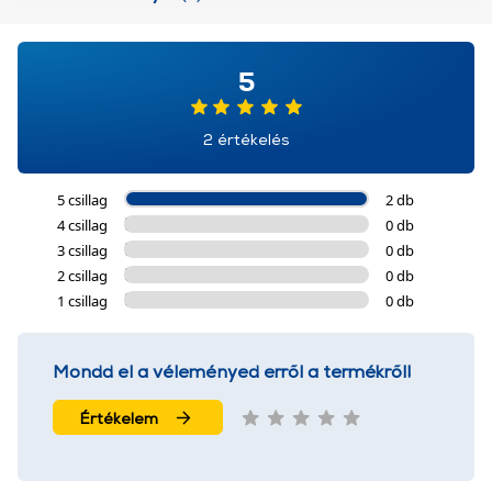
További információk:
ÁSZF
és
Adatvédelem
5
2 értékelés
5 csillag
2 db
4 csillag
0 db
3 csillag
0 db
2 csillag
0 db
1 csillag
0 db
Mondd el a véleményed erről a termékről!
Értékelem