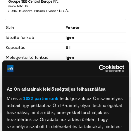
Groupe SEB Central Europe Kft.
www.tefal.hu
2040, Budaörs, Puskás Tivadar 14 C/C
Szín
Fekete
Időzítő funkció
Igen
Kapacitás
6 l
Melegentartó funkció
Igen
Magasság
320 mm
Mélység
364 mm
Szélesség
378 mm
Az Ön adatainak felelősségteljes felhasználása
Mi és a
1022 partnerünk
feldolgozzuk az Ön személyes
Részletes ismertető
adatait, így például az Ön IP-címét, olyan technológiákat
használva, mint a sütik, amelyekkel tárolhatjuk és
hozzáférünk az Ön adataihoz a készülékén, hogy
Neked ajánljuk
személyre szabott hirdetéseket és tartalmakat, hirdetés-