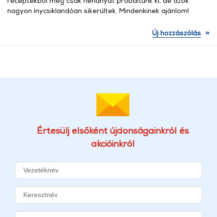
receptekből még csak néhányat próbáltunk ki, de azok
nagyon ínycsiklandóan sikerültek. Mindenkinek ajánlom!
»
Új hozzászólás
Értesülj elsőként újdonságainkról és
akcióinkról