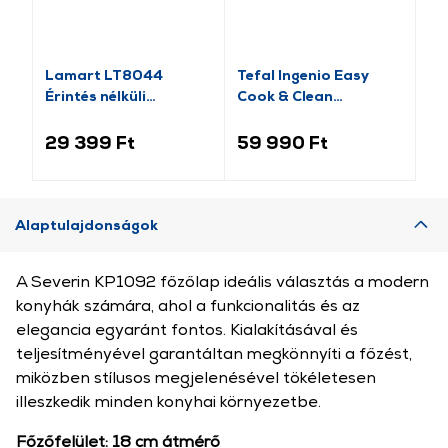
Lamart LT8044
Tefal Ingenio Easy
Te
Érintés nélküli
Cook & Clean
Fo
szenzoros
L1539053 10 db-os
Lá
szemeteskosár, 45l
edényszett
29 399 Ft
59 990 Ft
10
Alaptulajdonságok
A Severin KP1092 főzőlap ideális választás a modern
konyhák számára, ahol a funkcionalitás és az
elegancia egyaránt fontos. Kialakításával és
teljesítményével garantáltan megkönnyíti a főzést,
miközben stílusos megjelenésével tökéletesen
illeszkedik minden konyhai környezetbe.
Főzőfelület: 18 cm átmérő