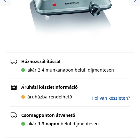
Previous
Ne
Házhozszállítással
akár 2-4 munkanapon belül, díjmentesen
Áruházi készletinformáció
áruházba rendelhető
Hol van készleten?
Csomagponton átvehető
akár
1-3 napon
belül díjmentesen