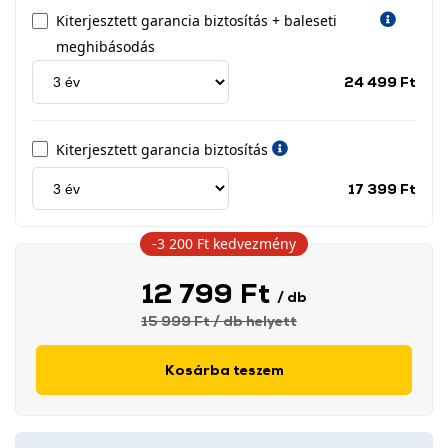
Kiterjesztett garancia biztosítás + baleseti
meghibásodás
Jótá
24 499 Ft
idős
címk
Kiterjesztett garancia biztosítás
Jótá
17 399 Ft
idős
címk
-3 200 Ft
kedvezmény
12 799 Ft
/ db
15 999 Ft
/ db
helyett
Kosárba teszem