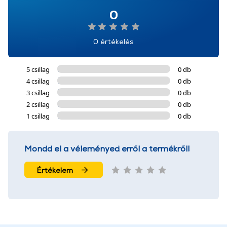
0
0 értékelés
5 csillag
0 db
4 csillag
0 db
3 csillag
0 db
2 csillag
0 db
1 csillag
0 db
Mondd el a véleményed erről a termékről!
Értékelem