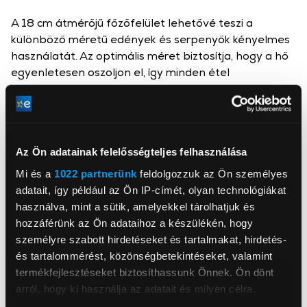
A 18 cm átmérőjű főzőfelület lehetővé teszi a
különböző méretű edények és serpenyők kényelmes
használatát. Az optimális méret biztosítja, hogy a hő
egyenletesen oszoljon el, így minden étel
egyenletesen és tökéletesen készül el.
Változtatható, fokozatmentes hőmérséklet
szabályozás
Az Ön adatainak felelősségteljes felhasználása
A fokozatmentes hőmérséklet-szabályozás
Mi és a
1022 partnerünk
feldolgozzuk az Ön személyes
lehetőséget ad arra, hogy pontosan beállítsa a
adatait, így például az Ön IP-címét, olyan technológiákat
kívánt hőfokot az adott ételhez. Legyen szó lassú
használva, mint a sütik, amelyekkel tárolhatjuk és
főzésről vagy gyors forralásról, a hőmérsékletet
hozzáférünk az Ön adataihoz a készülékén, hogy
könnyedén szabályozhatja az optimális eredmény
személyre szabott hirdetéseket és tartalmakat, hirdetés-
érdekében.
és tartalommérést, közönségbetekintéseket, valamint
termékfejlesztéseket biztosíthassunk Önnek. Ön dönt
arról, hogy ki használja az adatait és milyen célra.