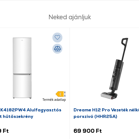
Neked ajánljuk
Termék adatlap
RK4182PW4 Alulfagyasztós
Dreame H12 Pro Vezeték nélkü
t hűtőszekrény
porszívó (HHR25A)
 Ft
69 900 Ft