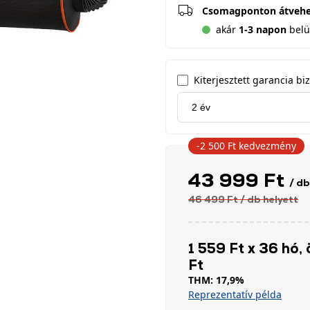
Csomagponton átveh
akár
1-3 napon
belül
Kiterjesztett garancia biz
-2 500 Ft
kedvezmény
43 999 Ft
/ db
46 499 Ft
/ db
helyett
1 559 Ft x 36 hó, 
Ft
THM: 17,9%
Reprezentatív példa