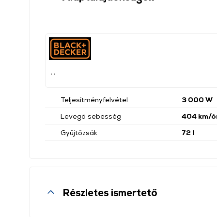
, ,
Teljesítményfelvétel
3 000 W
Levegő sebesség
404 km/ó
Gyűjtőzsák
72 l
Részletes ismertető