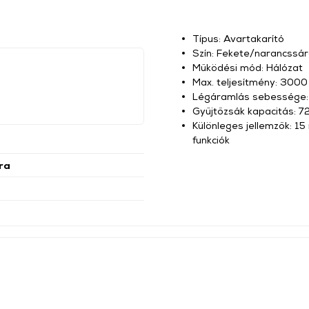
Típus: Avartakarító
Szín: Fekete/narancssá
Működési mód: Hálózat
Max. teljesítmény: 300
Légáramlás sebessége:
Gyűjtőzsák kapacitás: 72
Különleges jellemzők: 15
funkciók
ra