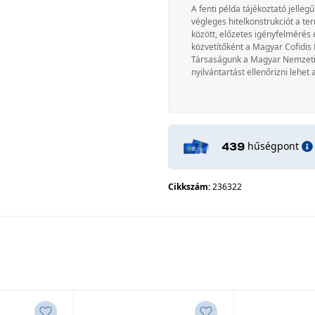
A fenti példa tájékoztató jellegű
végleges hitelkonstrukciót a te
között, előzetes igényfelmérés 
közvetítőként a Magyar Cofidis 
Társaságunk a Magyar Nemzeti Ba
nyilvántartást ellenőrizni lehet 
hűségpont
439
Cikkszám:
236322