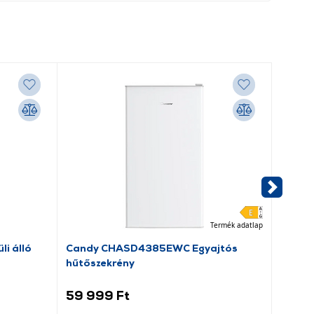
-6 300
Termék adatlap
li álló
Candy CHASD4385EWC Egyajtós
Riwall
hűtőszekrény
(RPBV
59 999 Ft
56 6