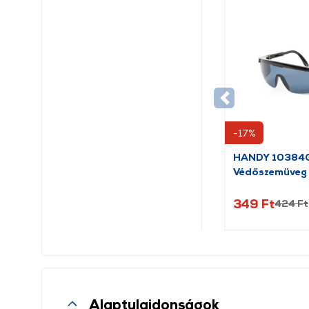
-17%
HANDY 10384
Védőszemüveg
349 Ft
424 Ft
Alaptulajdonságok