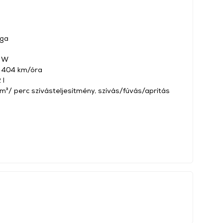
rga
0 W
 404 km/óra
 l
 m³/ perc szívásteljesítmény, szívás/fúvás/aprítás