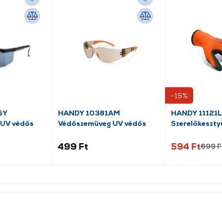
-15%
GY
HANDY 10381AM
HANDY 11121L
 UV védős
Védőszemüveg UV védős
Szerelőkeszty
bevonatú L
499 Ft
594 Ft
699 F