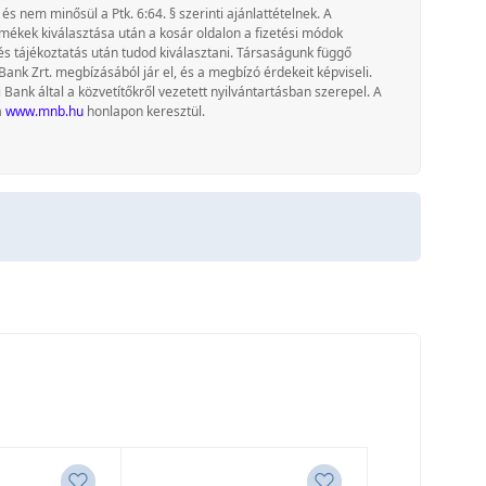
 és nem minősül a Ptk. 6:64. § szerinti ajánlattételnek. A
rmékek kiválasztása után a kosár oldalon a fizetési módok
és tájékoztatás után tudod kiválasztani. Társaságunk függő
Bank Zrt. megbízásából jár el, és a megbízó érdekeit képviseli.
nk által a közvetítőkről vezetett nyilvántartásban szerepel. A
a
www.mnb.hu
honlapon keresztül.