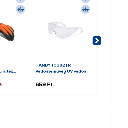
-5%
HANDY 10382TR
Fiskars Profe
ű latex
Védőszemüveg UV védős
Munkakesztyű
(1071151)
659 Ft
9 974 Ft
t
10