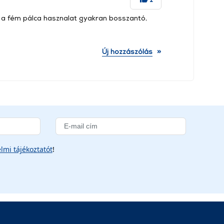
 a fém pálca hasznalat gyakran bosszantó,
»
Új hozzászólás
lmi tájékoztatót
!