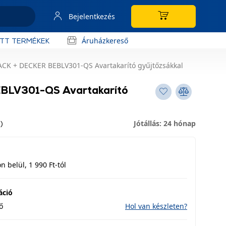
Bejelentkezés
Áruházkereső
OTT TERMÉKEK
ACK + DECKER BEBLV301-QS Avartakarító gyűjtőzsákkal
BLV301-QS Avartakarító
Jótállás: 24 hónap
)
 belül, 1 990 Ft-tól
áció
ő
Hol van készleten?