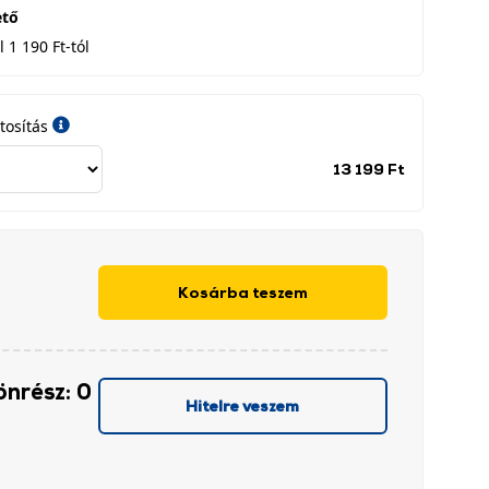
ető
 1 190 Ft-tól
tosítás
Jótállási
13 199 Ft
időszak
címke
Kosárba teszem
önrész: 0
Hitelre veszem