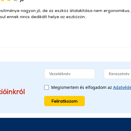
jesítménye nagyon jó, de az eszköz átalakítása nem ergonomikus,
ul ennek nincs dedikált helye az eszközön..
Megismertem és elfogadom az
Adatvéde
ióinkról
Feliratkozom