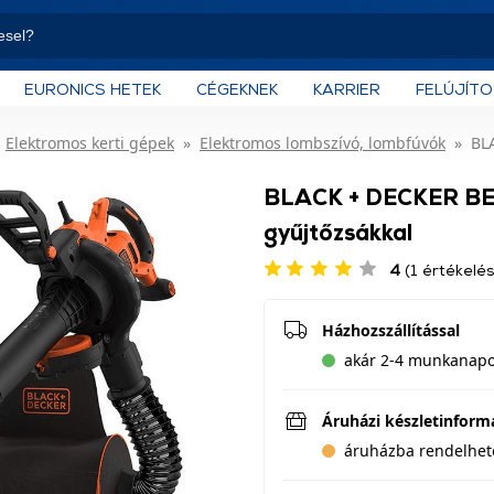
EURONICS HETEK
CÉGEKNEK
KARRIER
FELÚJÍT
Elektromos kerti gépek
Elektromos lombszívó, lombfúvók
BL
BLACK + DECKER BE
gyűjtőzsákkal
4
(1 értékelés
Házhozszállítással
akár 2-4 munkanapon
Áruházi készletinform
áruházba rendelhet