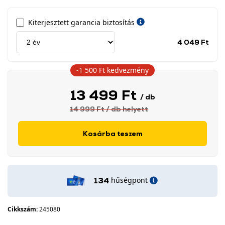
Kiterjesztett garancia biztosítás
Jótá
4 049 Ft
idős
címk
-1 500 Ft
kedvezmény
13 499 Ft
/ db
14 999 Ft
/ db
helyett
Kosárba teszem
hűségpont
134
Cikkszám:
245080