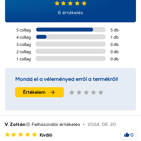
használatával Ön elfogadja a cookie-k használatát.
További információk:
ÁSZF
és
Adatvédelem
6 értékelés
5 csillag
5 db
4 csillag
1 db
3 csillag
0 db
2 csillag
0 db
1 csillag
0 db
Mondd el a véleményed erről a termékről!
Értékelem
V. Zoltán
Felhasználói értékelés
2024. 06. 20.
Kiváló
0