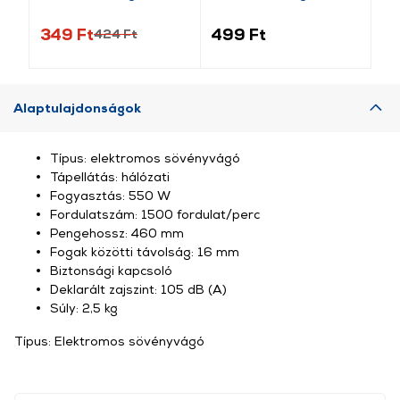
védős
védős
be
349 Ft
499 Ft
59
424 Ft
Alaptulajdonságok
Típus: elektromos sövényvágó
Tápellátás: hálózati
Fogyasztás: 550 W
Fordulatszám: 1500 fordulat/perc
Pengehossz: 460 mm
Fogak közötti távolság: 16 mm
Biztonsági kapcsoló
Deklarált zajszint: 105 dB (A)
Súly: 2,5 kg
Típus: Elektromos sövényvágó