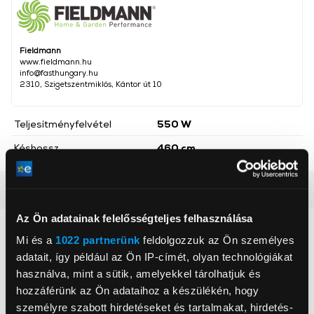
Fieldmann
www.fieldmann.hu
info@fasthungary.hu
2310, Szigetszentmiklós, Kántor út 10
Teljesítményfelvétel
550 W
Késhossz
460 cm
Részletes ismertető
Az Ön adatainak felelősségteljes felhasználása
Neked ajánljuk
Mi és a
1022 partnerünk
feldolgozzuk az Ön személyes
adatait, így például az Ön IP-címét, olyan technológiákat
használva, mint a sütik, amelyekkel tárolhatjuk és
hozzáférünk az Ön adataihoz a készülékén, hogy
személyre szabott hirdetéseket és tartalmakat, hirdetés-