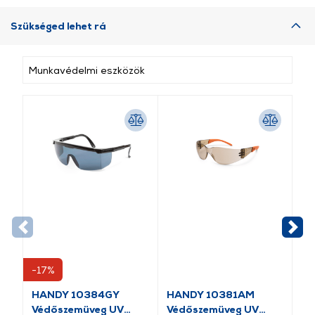
Szükséged lehet rá
Munkavédelmi eszközök
-17%
-1
HANDY 10384GY
HANDY 10381AM
HA
Védőszemüveg UV
Védőszemüveg UV
Sz