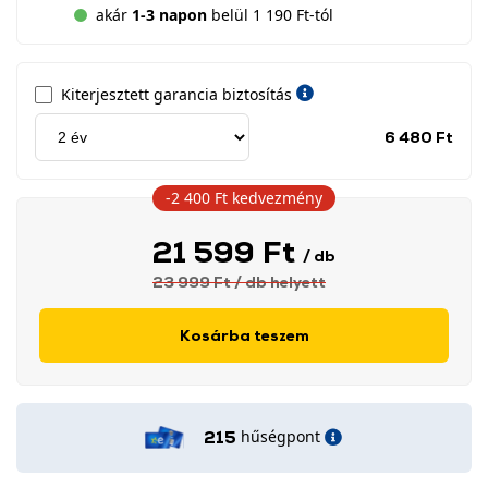
akár
1-3 napon
belül 1 190 Ft-tól
Kiterjesztett garancia biztosítás
Jótá
6 480 Ft
idős
címk
-2 400 Ft
kedvezmény
21 599 Ft
/ db
23 999 Ft
/ db
helyett
Kosárba teszem
hűségpont
215