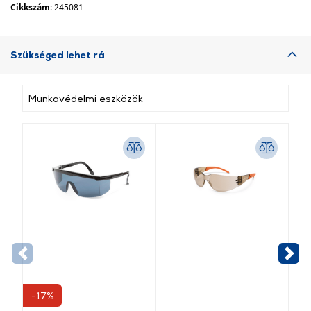
Cikkszám:
245081
Szükséged lehet rá
Munkavédelmi eszközök
-17%
-1