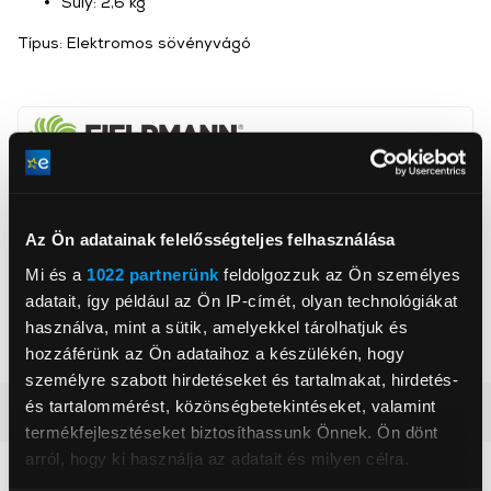
Súly: 2,6 kg
Típus: Elektromos sövényvágó
Fieldmann
www.fieldmann.hu
info@fasthungary.hu
Az Ön adatainak felelősségteljes felhasználása
2310, Szigetszentmiklós, Kántor út 10
Mi és a
1022 partnerünk
feldolgozzuk az Ön személyes
adatait, így például az Ön IP-címét, olyan technológiákat
Teljesítményfelvétel
600 W
használva, mint a sütik, amelyekkel tárolhatjuk és
Késhossz
55 cm
hozzáférünk az Ön adataihoz a készülékén, hogy
személyre szabott hirdetéseket és tartalmakat, hirdetés-
és tartalommérést, közönségbetekintéseket, valamint
Részletes ismertető
termékfejlesztéseket biztosíthassunk Önnek. Ön dönt
arról, hogy ki használja az adatait és milyen célra.
Neked ajánljuk