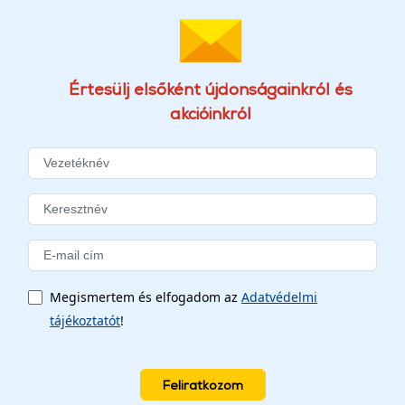
Értesülj elsőként újdonságainkról és
akcióinkról
Megismertem és elfogadom az
Adatvédelmi
tájékoztatót
!
Feliratkozom