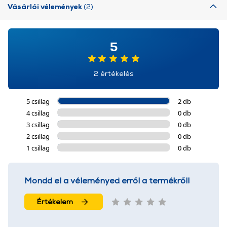
Vásárlói vélemények
(2)
5
2 értékelés
5 csillag
2 db
4 csillag
0 db
3 csillag
0 db
2 csillag
0 db
1 csillag
0 db
Mondd el a véleményed erről a termékről!
Értékelem