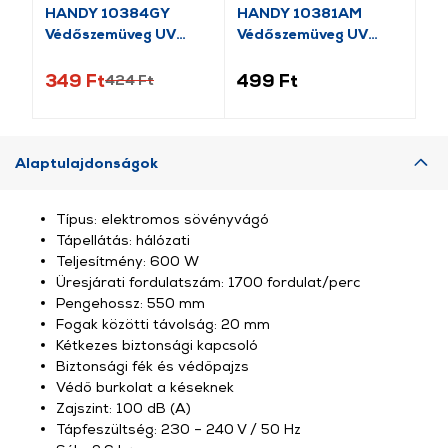
HANDY 10384GY
HANDY 10381AM
HA
Védőszemüveg UV
Védőszemüveg UV
Sz
védős
védős
be
349 Ft
499 Ft
59
424 Ft
Alaptulajdonságok
Típus: elektromos sövényvágó
Tápellátás: hálózati
Teljesítmény: 600 W
Üresjárati fordulatszám: 1700 fordulat/perc
Pengehossz: 550 mm
Fogak közötti távolság: 20 mm
Kétkezes biztonsági kapcsoló
Biztonsági fék és védőpajzs
Védő burkolat a késeknek
Zajszint: 100 dB (A)
Tápfeszültség: 230 – 240 V / 50 Hz