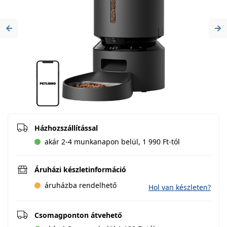
Previous
Ne
Házhozszállítással
akár 2-4 munkanapon belül, 1 990 Ft-tól
Áruházi készletinformáció
áruházba rendelhető
Hol van készleten?
Csomagponton átvehető