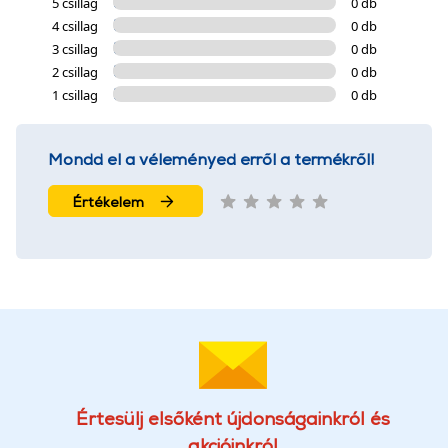
5 csillag
0 db
4 csillag
0 db
3 csillag
0 db
2 csillag
0 db
1 csillag
0 db
Mondd el a véleményed erről a termékről!
Értékelem
Értesülj elsőként újdonságainkról és
akcióinkról