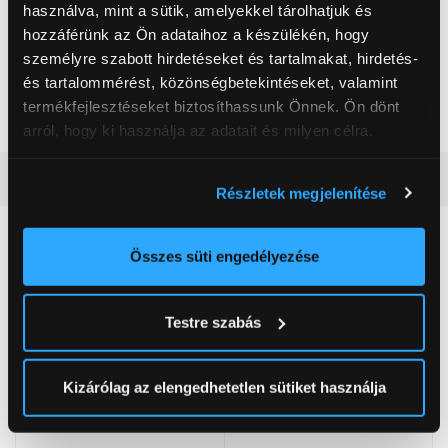
használva, mint a sütik, amelyekkel tárolhatjuk és
https://innpro.eu/
44-200, Rybnik, Lengyelország, Rudzka 65c
hozzáférünk az Ön adataihoz a készülékén, hogy
személyre szabott hirdetéseket és tartalmakat, hirdetés-
és tartalommérést, közönségbetekintéseket, valamint
Szín
Fekete
termékfejlesztéseket biztosíthassunk Önnek. Ön dönt
Űrtartalom
5 l
arról, hogy ki használja az adatait és milyen célra.
Ha engedélyezi, a következőt is meg szeretnénk tenni:
Részletes ismertető
Részletek megjelenítése
Információgyűjtés az Ön földrajzi
elhelyezkedéséről pár méteres pontossággal
Neked ajánljuk
Az Ön készülékén beazonosítása annak konkrét
Összes süti engedélyezése
tulajdonságainak (ujjlenyomat) aktív ellenőrzésével
Tudjon meg többet személyes adatainak feldolgozási
Testre szabás
módjairól és adja meg preferenciáit a
Részletek
pontban
. Bármikor módosíthatja vagy visszavonhatja a
Sütinyilatkozathoz való hozzájárulását.
Kizárólag az elengedhetetlen sütiket használja
Az Eunonics.hu webáruházunk ún. süti vagy cookie file-