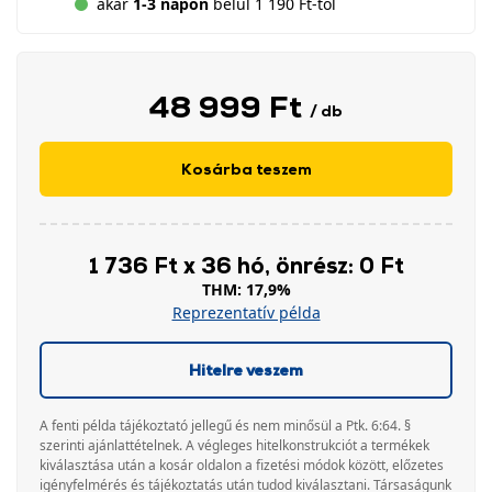
akár
1-3 napon
belül 1 190 Ft-tól
48 999 Ft
/ db
Kosárba teszem
1 736 Ft x 36 hó, önrész: 0 Ft
THM: 17,9%
Reprezentatív példa
Hitelre veszem
A fenti példa tájékoztató jellegű és nem minősül a Ptk. 6:64. §
szerinti ajánlattételnek. A végleges hitelkonstrukciót a termékek
kiválasztása után a kosár oldalon a fizetési módok között, előzetes
igényfelmérés és tájékoztatás után tudod kiválasztani. Társaságunk