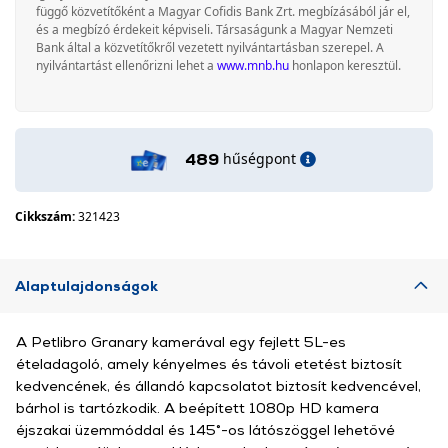
függő közvetítőként a Magyar Cofidis Bank Zrt. megbízásából jár el,
és a megbízó érdekeit képviseli. Társaságunk a Magyar Nemzeti
Bank által a közvetítőkről vezetett nyilvántartásban szerepel. A
nyilvántartást ellenőrizni lehet a
www.mnb.hu
honlapon keresztül.
hűségpont
489
Cikkszám:
321423
Alaptulajdonságok
A Petlibro Granary kamerával egy fejlett 5L-es
ételadagoló, amely kényelmes és távoli etetést biztosít
kedvencének, és állandó kapcsolatot biztosít kedvencével,
bárhol is tartózkodik. A beépített 1080p HD kamera
éjszakai üzemmóddal és 145°-os látószöggel lehetővé