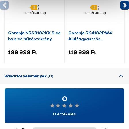
okat használ, melyeket az Ön gépén tárol a rendszer. A
cookie-k személyazonosítására nem alkalmasak,
Termék adatlap
Termék adatlap
szolgáltatásaink biztosításához szükségesek. Az oldal
használatával Ön elfogadja a cookie-k használatát.
További információk:
ÁSZF
és
Adatvédelem
Gorenje NRS8182KX Side
Gorenje RK4182PW4
by side hűtőszekrény
Alulfagyasztós
kombinált hűtőszekrény
199 999 Ft
119 999 Ft
Vásárlói vélemények
(0)
0
0 értékelés