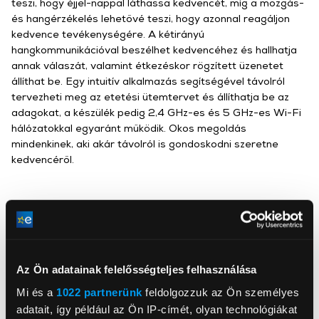
teszi, hogy éjjel-nappal láthassa kedvencét, míg a mozgás-
és hangérzékelés lehetővé teszi, hogy azonnal reagáljon
kedvence tevékenységére. A kétirányú
hangkommunikációval beszélhet kedvencéhez és hallhatja
annak válaszát, valamint étkezéskor rögzített üzenetet
állíthat be. Egy intuitív alkalmazás segítségével távolról
tervezheti meg az etetési ütemtervet és állíthatja be az
adagokat, a készülék pedig 2,4 GHz-es és 5 GHz-es Wi-Fi
hálózatokkal egyaránt működik. Okos megoldás
mindenkinek, aki akár távolról is gondoskodni szeretne
kedvencéről.
Használati útmutató
Az Ön adatainak felelősségteljes felhasználása
PetLibro
Mi és a
1022 partnerünk
feldolgozzuk az Ön személyes
adatait, így például az Ön IP-címét, olyan technológiákat
INNPRO Robert Błędowski Sp. z o.o.