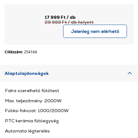
17 999 Ft
/ db
29 999 Ft
/ db
helyett
Jelenleg nem elérhető
Cikkszám:
254164
Alaptulajdonságok
Falra szerelhető fűtőtest
Max. teljesítmény: 2000W
Fűtési fokozat: 1000/2000W
PTC kerámia fűtőegység
Automata légterelés