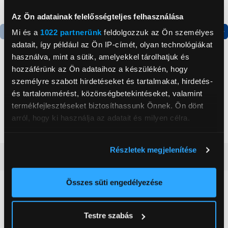
Az Ön adatainak felelősségteljes felhasználása
Mi és a
1022 partnerünk
feldolgozzuk az Ön személyes
adatait, így például az Ön IP-címét, olyan technológiákat
Termék adatlap
Termék adatlap
használva, mint a sütik, amelyekkel tárolhatjuk és
hozzáférünk az Ön adataihoz a készülékén, hogy
Gorenje NRS8182KX Side
Gorenje N619EAXL4
személyre szabott hirdetéseket és tartalmakat, hirdetés-
by side hűtőszekrény
Alulfagyasztós
és tartalommérést, közönségbetekintéseket, valamint
kombinált hűtőszekrény
termékfejlesztéseket biztosíthassunk Önnek. Ön dönt
199 999 Ft
179 999 Ft
arról, hogy ki használja az adatait és milyen célra.
Ha engedélyezi, a következőt is meg szeretnénk tenni:
Részletek megjelenítése
Információgyűjtés az Ön földrajzi
Vásárlói vélemények
(9)
elhelyezkedéséről pár méteres pontossággal
Az Ön készülékén beazonosítása annak konkrét
Összes süti engedélyezése
tulajdonságainak (ujjlenyomat) aktív ellenőrzésével
4.4
Tudjon meg többet személyes adatainak feldolgozási
Testre szabás
módjairól és adja meg preferenciáit a
Részletek
9 értékelés