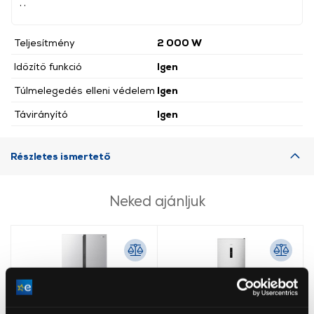
, ,
Teljesítmény
2 000 W
Időzítő funkció
Igen
Túlmelegedés elleni védelem
Igen
Távirányító
Igen
Részletes ismertető
Neked ajánljuk