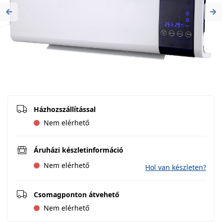
Previous
Ne
Házhozszállítással
Nem elérhető
Áruházi készletinformáció
Nem elérhető
Hol van készleten?
Csomagponton átvehető
Nem elérhető