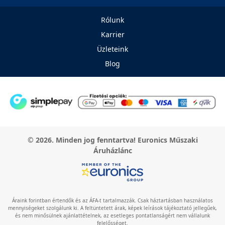
Rólunk
Karrier
Üzleteink
Blog
© 2026. Minden jog fenntartva! Euronics Műszaki
Áruházlánc
Áraink forintban értendők és az ÁFA-t tartalmazzák. Csak háztartásban használatos
mennyiségeket szolgálunk ki. A feltüntetett árak, képek leírások tájékoztató jellegűek,
és nem minősülnek ajánlattételnek, az esetleges pontatlanságért nem vállalunk
felelősséget.