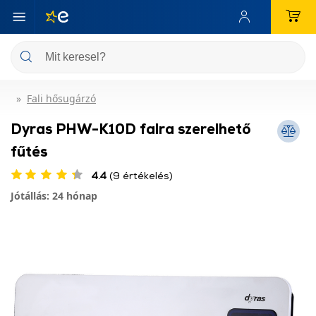
Fali hősugárzó
Dyras PHW-K10D falra szerelhető
fűtés
4.4
(9 értékelés)
Jótállás: 24 hónap