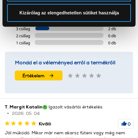
pontban
. Bármikor módosíthatja vagy visszavonhatja a
Sütinyilatkozathoz való hozzájárulását.
Kizárólag az elengedhetetlen sütiket használja
5 csillag
6 db
4 csillag
1 db
Az Eunonics.hu webáruházunk ún. süti vagy cookie file-
3 csillag
2 db
okat használ, melyeket az Ön gépén tárol a rendszer. A
2 csillag
0 db
cookie-k személyazonosítására nem alkalmasak,
1 csillag
0 db
szolgáltatásaink biztosításához szükségesek. Az oldal
használatával Ön elfogadja a cookie-k használatát.
További információk:
ÁSZF
és
Adatvédelem
Mondd el a véleményed erről a termékről!
Értékelem
T. Margit Katalin
Igazolt vásárlói értékelés
2026. 05. 04.
Kiváló
0
Jól működő. Mikor már nem akarsz fűteni vagy még nem