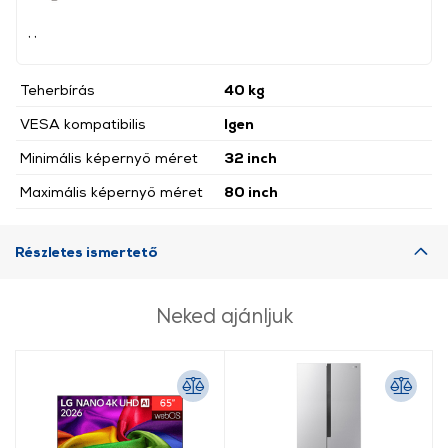
, ,
Teherbírás
40 kg
VESA kompatibilis
Igen
Minimális képernyő méret
32 inch
Maximális képernyő méret
80 inch
Részletes ismertető
Neked ajánljuk