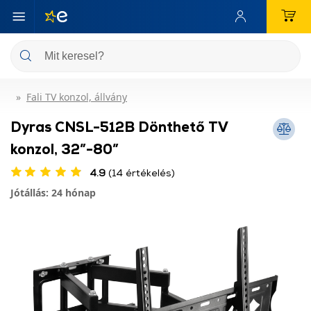
Fali TV konzol, állvány
Dyras CNSL-512B Dönthető TV
konzol, 32”-80”
4.9
(14 értékelés)
Jótállás: 24 hónap