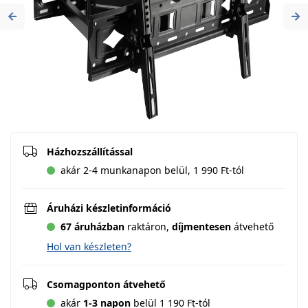
Previous
Ne
Házhozszállítással
akár 2-4 munkanapon belül, 1 990 Ft-tól
Áruházi készletinformáció
67 áruházban
raktáron,
díjmentesen
átvehető
Hol van készleten?
Csomagponton átvehető
akár
1-3 napon
belül 1 190 Ft-tól