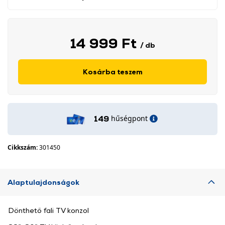
14 999 Ft
/ db
Kosárba teszem
hűségpont
149
Cikkszám:
301450
Alaptulajdonságok
Dönthető fali TV konzol