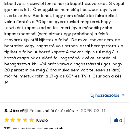
kibontva is kicsinylettem a hozzá kapott csavarokat. S végül
igazam is lett. Önmagukban nem elég hosszúak egy ilyen
szerkezethez. Bár lehet, hogy nem sóskúti kő falra kellett
volna fúrni és a 20 kg-os gyerekünket megkérni, hogy
tesztként kapaszkodjon fek, mert így a második próba
kapaszkodásnál (nem bíztunk egy próbában) a felső
csavarok tiplistől kijöttek a falból. De mivel csavar nem, de
bontatlan vegyi ragasztó volt otthon, azzal beragsztottuk a
tipliket a falba. A hozzá kapott 4 csavar+tiplin túl még 2-t
hozzá csaptunk az előző fali rögzítőből kivéve, szintén jól
beragasztva. kb. ~24 órát várva a ragasztással (igaz, hogy
20 percet ír, de még 2 óra múlva sem volt teljesen szilárd)
már fel mertük rakni a 17kg-os 65"-es TV-t. Csuriban a kéz!
:P
»
Új hozzászólás
S. József
Felhasználói értékelés
2026. 03. 11.
Kiváló
0
75"-hoz vettem, teljesen stabil.