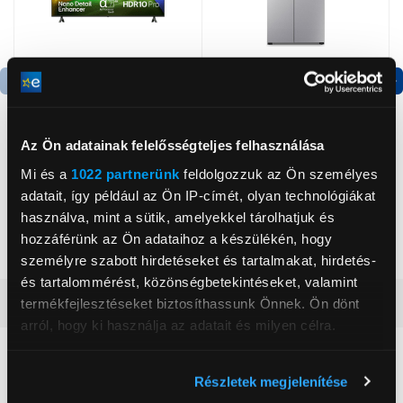
Termék adatlap
Termék adatlap
Az Ön adatainak felelősségteljes felhasználása
LG 65NU800B3LA 65"
Gorenje NRS8182KX Side
Mi és a
1022 partnerünk
feldolgozzuk az Ön személyes
Nano 4K UHD AI Smart
by side hűtőszekrény
adatait, így például az Ön IP-címét, olyan technológiákat
TV
használva, mint a sütik, amelyekkel tárolhatjuk és
209 990 Ft
199 999 Ft
hozzáférünk az Ön adataihoz a készülékén, hogy
személyre szabott hirdetéseket és tartalmakat, hirdetés-
és tartalommérést, közönségbetekintéseket, valamint
Vásárlói vélemények
(14)
termékfejlesztéseket biztosíthassunk Önnek. Ön dönt
arról, hogy ki használja az adatait és milyen célra.
Ha engedélyezi, a következőt is meg szeretnénk tenni:
4.9
Részletek megjelenítése
Információgyűjtés az Ön földrajzi