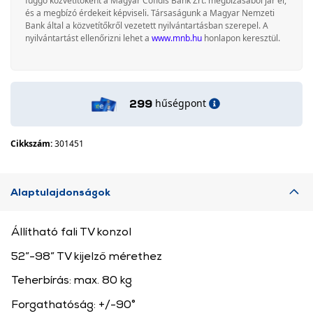
függő közvetítőként a Magyar Cofidis Bank Zrt. megbízásából jár el,
és a megbízó érdekeit képviseli. Társaságunk a Magyar Nemzeti
Bank által a közvetítőkről vezetett nyilvántartásban szerepel. A
nyilvántartást ellenőrizni lehet a
www.mnb.hu
honlapon keresztül.
hűségpont
299
Cikkszám:
301451
Alaptulajdonságok
Állítható fali TV konzol
52”-98” TV kijelző mérethez
Teherbírás: max. 80 kg
Forgathatóság: +/-90°