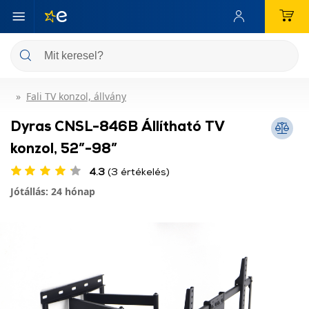
Fali TV konzol, állvány
Dyras CNSL-846B Állítható TV
konzol, 52”-98”
4.3
(3 értékelés)
Jótállás: 24 hónap