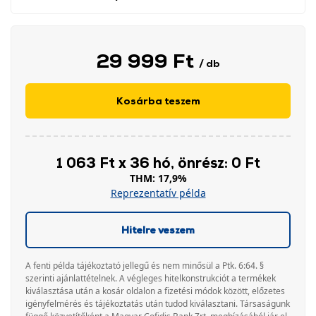
29 999 Ft
/ db
Kosárba teszem
1 063 Ft x 36 hó, önrész: 0 Ft
THM: 17,9%
Reprezentatív példa
Hitelre veszem
A fenti példa tájékoztató jellegű és nem minősül a Ptk. 6:64. §
szerinti ajánlattételnek. A végleges hitelkonstrukciót a termékek
kiválasztása után a kosár oldalon a fizetési módok között, előzetes
igényfelmérés és tájékoztatás után tudod kiválasztani. Társaságunk