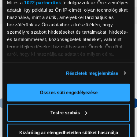
Mi és a
1022 partnerünk
feldolgozzuk az Ön személyes
adatait, így például az Ön IP-címét, olyan technológiákat
Részletes ismertető
használva, mint a sütik, amelyekkel tárolhatjuk és
hozzáférünk az Ön adataihoz a készülékén, hogy
személyre szabott hirdetéseket és tartalmakat, hirdetés-
Neked ajánljuk
és tartalommérést, közönségbetekintéseket, valamint
termékfejlesztéseket biztosíthassunk Önnek. Ön dönt
arról, hogy ki használja az adatait és milyen célra.
Ha engedélyezi, a következőt is meg szeretnénk tenni:
Részletek megjelenítése
Információgyűjtés az Ön földrajzi
elhelyezkedéséről pár méteres pontossággal
Az Ön készülékén beazonosítása annak konkrét
Összes süti engedélyezése
tulajdonságainak (ujjlenyomat) aktív ellenőrzésével
Tudjon meg többet személyes adatainak feldolgozási
Termék adatlap
Termék adatlap
Testre szabás
módjairól és adja meg preferenciáit a
Részletek
-25 000 Ft
pontban
. Bármikor módosíthatja vagy visszavonhatja a
Sütinyilatkozathoz való hozzájárulását.
LG QNED evo AI
Hisense 58E7S 58" 4K
Kizárólag az elengedhetetlen sütiket használja