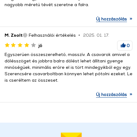
nagyobb méretű tévét szeretne a falra.
»
Új hozzászólás
M. Zsolt
Felhasználói értékelés
2025. 01. 17.
jó
0
Egyszerűen összeszerelhető, masszív. A csavarok amivel a
dőlésszöget és jobbra balra dőlést lehet állítani gyenge
minőségűek, minimális erőre el is tört mindegyikből egy egy.
Szerencsére csavarboltban könnyen lehet pótolni ezeket. Le
is cseréltem az összeset.
»
Új hozzászólás