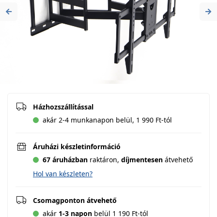
Previous
Ne
Házhozszállítással
akár 2-4 munkanapon belül, 1 990 Ft-tól
Áruházi készletinformáció
67 áruházban
raktáron,
díjmentesen
átvehető
Hol van készleten?
Csomagponton átvehető
akár
1-3 napon
belül 1 190 Ft-tól