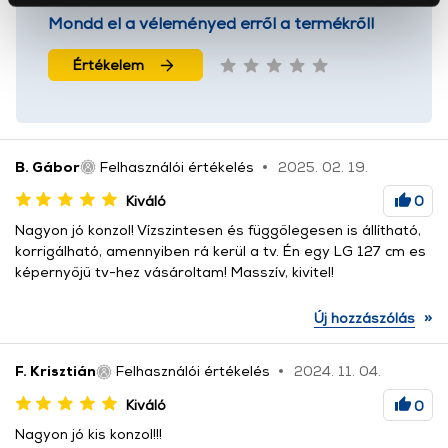
Mondd el a véleményed erről a termékről!
okat használ, melyeket az Ön gépén tárol a rendszer. A
cookie-k személyazonosítására nem alkalmasak,
Értékelem
szolgáltatásaink biztosításához szükségesek. Az oldal
használatával Ön elfogadja a cookie-k használatát.
További információk:
ÁSZF
és
Adatvédelem
B. Gábor
Felhasználói értékelés
2025. 02. 19.
Kiváló
0
Nagyon jó konzol! Vízszintesen és függőlegesen is állítható,
korrigálható, amennyiben rá kerül a tv. Én egy LG 127 cm es
képernyőjű tv-hez vásároltam! Masszív, kivitel!
»
Új hozzászólás
F. Krisztián
Felhasználói értékelés
2024. 11. 04.
Kiváló
0
Nagyon jó kis konzol!!!