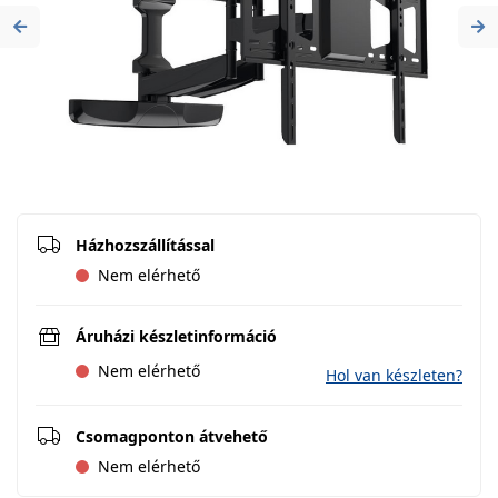
Previous
Ne
Házhozszállítással
Nem elérhető
Áruházi készletinformáció
Nem elérhető
Hol van készleten?
Csomagponton átvehető
Nem elérhető