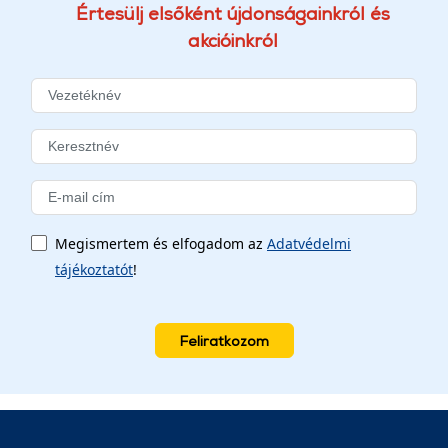
Értesülj elsőként újdonságainkról és
akcióinkról
Megismertem és elfogadom az
Adatvédelmi
tájékoztatót
!
Feliratkozom