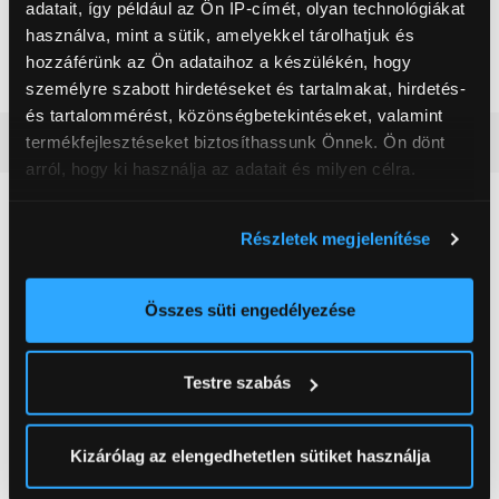
adatait, így például az Ön IP-címét, olyan technológiákat
52”-98”
használva, mint a sütik, amelyekkel tárolhatjuk és
59 999 Ft
29 999 Ft
hozzáférünk az Ön adataihoz a készülékén, hogy
személyre szabott hirdetéseket és tartalmakat, hirdetés-
és tartalommérést, közönségbetekintéseket, valamint
Vásárlói vélemények
(8)
termékfejlesztéseket biztosíthassunk Önnek. Ön dönt
arról, hogy ki használja az adatait és milyen célra.
Ha engedélyezi, a következőt is meg szeretnénk tenni:
5
Részletek megjelenítése
Információgyűjtés az Ön földrajzi
elhelyezkedéséről pár méteres pontossággal
8 értékelés
Az Ön készülékén beazonosítása annak konkrét
Összes süti engedélyezése
tulajdonságainak (ujjlenyomat) aktív ellenőrzésével
5 csillag
8 db
Tudjon meg többet személyes adatainak feldolgozási
4 csillag
0 db
Testre szabás
módjairól és adja meg preferenciáit a
Részletek
3 csillag
0 db
pontban
. Bármikor módosíthatja vagy visszavonhatja a
2 csillag
0 db
Sütinyilatkozathoz való hozzájárulását.
1 csillag
0 db
Kizárólag az elengedhetetlen sütiket használja
Az Eunonics.hu webáruházunk ún. süti vagy cookie file-