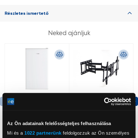
Részletes ismertető
Neked ajánljuk
Termék adatlap
Az Ön adatainak felelősségteljes felhasználása
Candy CHASD4385EWC
Dyras CNSL-846B
Mi és a
1022 partnerünk
feldolgozzuk az Ön személyes
Egyajtós hűtőszekrény
Állítható TV konzol,