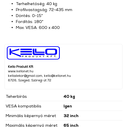
Terhelhetőség: 40 kg
Profilvastagság: 72-435 mm
Döntés: 0-15°
Fordítás: 180°
Max. VESA: 600 x 400
Kello Produkt Kft
www.kellonet.hu
kellodekor@gmail.com
,
kello@kellonet.hu
6726, Szeged, Szőregi út 72
Teherbírás
40 kg
VESA kompatibilis
Igen
Minimális képernyő méret
32 inch
Maximális képernyő méret
65 inch