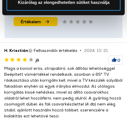
Kizárólag az elengedhetetlen sütiket használja
Mondd el a véleményed erről a termékről!
Az Eunonics.hu webáruházunk ún. süti vagy cookie file-
okat használ, melyeket az Ön gépén tárol a rendszer. A
Értékelem
cookie-k személyazonosítására nem alkalmasak,
szolgáltatásaink biztosításához szükségesek. Az oldal
használatával Ön elfogadja a cookie-k használatát.
További információk:
ÁSZF
és
Adatvédelem
H. Krisztián
Felhasználói értékelés
2024. 10. 21.
jó
0
Maga a konzol erős, strapabíró, sok állítási lehetőséggel.
Beépített vízmértékkel rendelkezik, azonban a 65" TV
ráakasztása után korrigálni kell, mivel a TV készülék súlyából
fakadóan enyhén az egyik irányba elmozdul. Az utólagos
korrigálás kissé nehézkes, mivel az állító csavarokhoz
oldalról lehet hozzáférni, nem pedig alulról. A gyárilag hozzá
csomagolt dübel, és fali csavarkészlettel (4 db) nem elég
stabil, ajánlott használni hozzá többet, szerencsére a
kialakítás ezt lehetővé teszi.