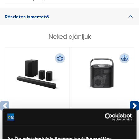
Részletes ismertető
Neked ajánljuk
LG S60TR 5.1
Anker A3131011
Az Ön adatainak felelősségteljes felhasználása