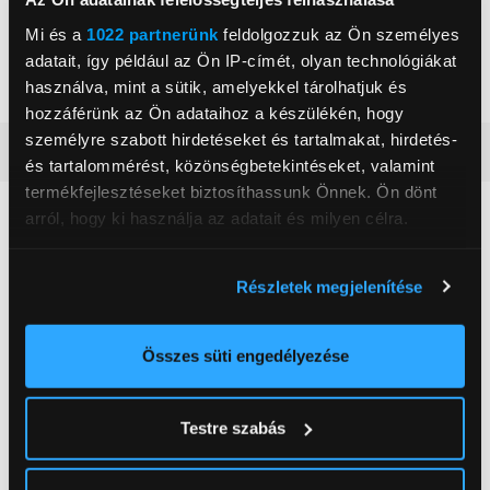
Hangprojektor
Soundcore Motion X500
Bluetooth hangszóró
Mi és a
1022 partnerünk
feldolgozzuk az Ön személyes
96 999 Ft
46 999 Ft
adatait, így például az Ön IP-címét, olyan technológiákat
használva, mint a sütik, amelyekkel tárolhatjuk és
hozzáférünk az Ön adataihoz a készülékén, hogy
személyre szabott hirdetéseket és tartalmakat, hirdetés-
Vásárlói vélemények
(4)
és tartalommérést, közönségbetekintéseket, valamint
termékfejlesztéseket biztosíthassunk Önnek. Ön dönt
arról, hogy ki használja az adatait és milyen célra.
4.8
Ha engedélyezi, a következőt is meg szeretnénk tenni:
Részletek megjelenítése
4 értékelés
Információgyűjtés az Ön földrajzi
elhelyezkedéséről pár méteres pontossággal
Az Ön készülékén beazonosítása annak konkrét
Összes süti engedélyezése
5 csillag
3 db
tulajdonságainak (ujjlenyomat) aktív ellenőrzésével
4 csillag
1 db
3 csillag
0 db
Tudjon meg többet személyes adatainak feldolgozási
Testre szabás
2 csillag
0 db
módjairól és adja meg preferenciáit a
Részletek
1 csillag
0 db
pontban
. Bármikor módosíthatja vagy visszavonhatja a
Sütinyilatkozathoz való hozzájárulását.