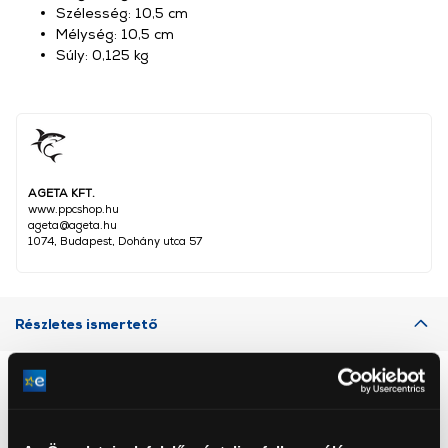
Szélesség: 10,5 cm
Mélység: 10,5 cm
Súly: 0,125 kg
AGETA KFT.
www.ppcshop.hu
ageta@ageta.hu
1074, Budapest, Dohány utca 57
Részletes ismertető
Neked ajánljuk