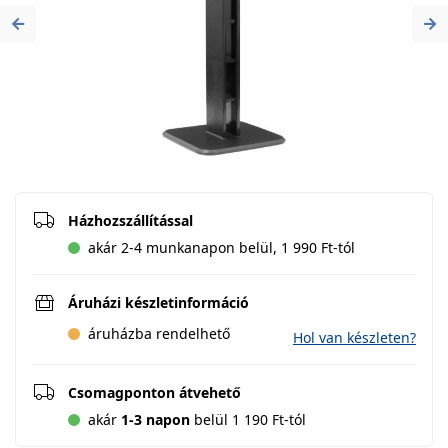
Previous
Ne
Házhozszállítással
akár 2-4 munkanapon belül, 1 990 Ft-tól
Áruházi készletinformáció
áruházba rendelhető
Hol van készleten?
Csomagponton átvehető
akár
1-3 napon
belül 1 190 Ft-tól