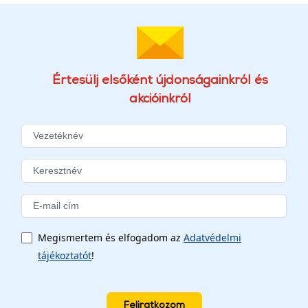
Értesülj elsőként újdonságainkról és
akcióinkról
Megismertem és elfogadom az
Adatvédelmi
tájékoztatót
!
Feliratkozom