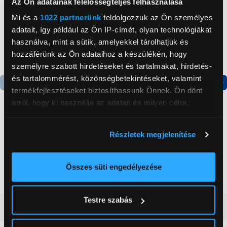
Az Ön adatainak felelősségteljes felhasználása
Mi és a
1022 partnerünk
feldolgozzuk az Ön személyes
adatait, így például az Ön IP-címét, olyan technológiákat
használva, mint a sütik, amelyekkel tárolhatjuk és
hozzáférünk az Ön adataihoz a készülékén, hogy
személyre szabott hirdetéseket és tartalmakat, hirdetés-
és tartalommérést, közönségbetekintéseket, valamint
termékfejlesztéseket biztosíthassunk Önnek. Ön dönt
Termék adatlap
Termék adatlap
arról, hogy ki használja az adatait és milyen célra.
Ha engedélyezi, a következőt is meg szeretnénk tenni:
Gorenje NRS8182KX Side
Gorenje RK4182PW4
Részletek megjelenítése
Információgyűjtés az Ön földrajzi
by side hűtőszekrény
Alulfagyasztós
kombinált hűtőszekrény
elhelyezkedéséről pár méteres pontossággal
199 999 Ft
119 999 Ft
Az Ön készülékén beazonosítása annak konkrét
Összes süti engedélyezése
tulajdonságainak (ujjlenyomat) aktív ellenőrzésével
Tudjon meg többet személyes adatainak feldolgozási
Testre szabás
módjairól és adja meg preferenciáit a
Részletek
Vásárlói vélemények
(0)
pontban
. Bármikor módosíthatja vagy visszavonhatja a