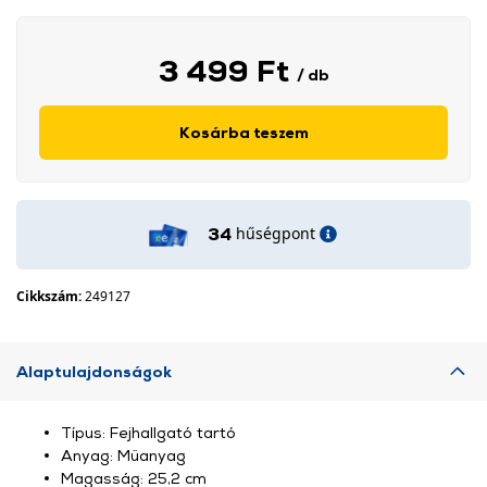
3 499 Ft
/ db
Kosárba teszem
hűségpont
34
Cikkszám:
249127
Alaptulajdonságok
Típus: Fejhallgató tartó
Anyag: Műanyag
Magasság: 25,2 cm