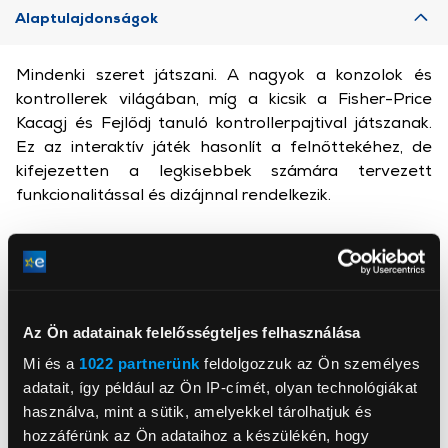
Alaptulajdonságok
Mindenki szeret játszani. A nagyok a konzolok és
kontrollerek világában, míg a kicsik a Fisher-Price
Kacagj és Fejlődj tanuló kontrollerpajtival játszanak.
Ez az interaktív játék hasonlít a felnőttekéhez, de
kifejezetten a legkisebbek számára tervezett
funkcionalitással és dizájnnal rendelkezik.
Az Ön adatainak felelősségteljes felhasználása
Mattel Europa B.V.
www.mattel.com
Mi és a
1022 partnerünk
feldolgozzuk az Ön személyes
NAMISCS@mattel.com
1186MJ, Amstelveen, Gondel 1
adatait, így például az Ön IP-címét, olyan technológiákat
használva, mint a sütik, amelyekkel tárolhatjuk és
hozzáférünk az Ön adataihoz a készülékén, hogy
Korosztály
1+ év