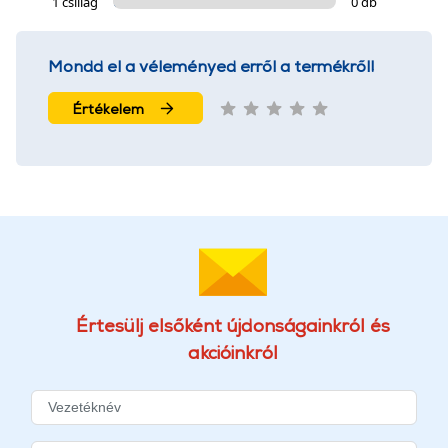
1 csillag
0 db
Mondd el a véleményed erről a termékről!
Értékelem
Értesülj elsőként újdonságainkról és
akcióinkról