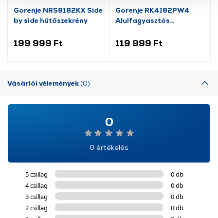
szolgáltatásaink biztosításához szükségesek. Az oldal
Gorenje NRS8182KX Side
Gorenje RK4182PW4
használatával Ön elfogadja a cookie-k használatát.
by side hűtőszekrény
Alulfagyasztós
További információk:
ÁSZF
és
Adatvédelem
kombinált hűtőszekrény
199 999 Ft
119 999 Ft
Vásárlói vélemények
(0)
0
0 értékelés
5 csillag
0 db
4 csillag
0 db
3 csillag
0 db
2 csillag
0 db