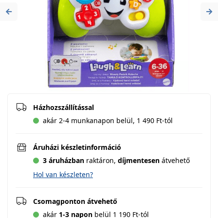
Previous
Ne
Házhozszállítással
akár 2-4 munkanapon belül, 1 490 Ft-tól
Áruházi készletinformáció
3 áruházban
raktáron,
díjmentesen
átvehető
Hol van készleten?
Csomagponton átvehető
akár
1-3 napon
belül 1 190 Ft-tól