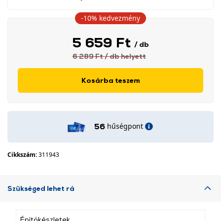
-10%
kedvezmény
5 659 Ft
/ db
6 289 Ft
/ db
helyett
Kosárba teszem
hűségpont
56
Cikkszám:
311943
Szükséged lehet rá
Építőkészletek