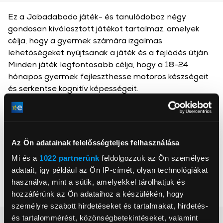
Ez a Jabadabado játék- és tanulódoboz négy
gondosan kiválasztott játékot tartalmaz, amelyek
célja, hogy a gyermek számára izgalmas
lehetőségeket nyújtsanak a játék és a fejlődés útján.
Minden játék legfontosabb célja, hogy a 18-24
hónapos gyermek fejleszthesse motoros készségeit
és serkentse kognitív képességeit.
Jabadabado
Az Ön adatainak felelősségteljes felhasználása
, ,
Mi és a
1022 partnerünk
feldolgozzuk az Ön személyes
adatait, így például az Ön IP-címét, olyan technológiákat
Korosztály
1,5+ év
használva, mint a sütik, amelyekkel tárolhatjuk és
Nem
fiúknak és lányoknak
hozzáférünk az Ön adataihoz a készülékén, hogy
személyre szabott hirdetéseket és tartalmakat, hirdetés-
és tartalommérést, közönségbetekintéseket, valamint
Részletes ismertető