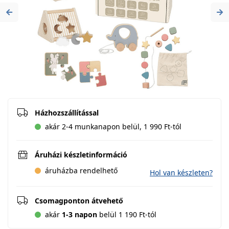
Previous
Ne
Házhozszállítással
akár 2-4 munkanapon belül, 1 990 Ft-tól
Áruházi készletinformáció
áruházba rendelhető
Hol van készleten?
Csomagponton átvehető
akár
1-3 napon
belül 1 190 Ft-tól