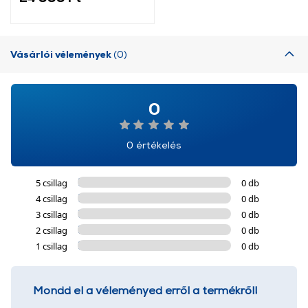
További információk:
ÁSZF
és
Adatvédelem
Vásárlói vélemények
(0)
0
0 értékelés
5 csillag
0 db
4 csillag
0 db
3 csillag
0 db
2 csillag
0 db
1 csillag
0 db
Mondd el a véleményed erről a termékről!