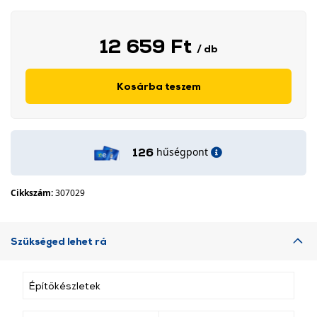
12 659 Ft
/ db
Kosárba teszem
hűségpont
126
Cikkszám:
307029
Szükséged lehet rá
Építőkészletek