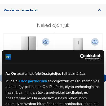
Részletes ismertető
Neked ajánljuk
Az Ön adatainak felelősségteljes felhasználása
Mi és a
1022 partnerünk
feldolgozzuk az Ön személyes
Termék adatlap
Termék adatlap
adatait, így például az Ön IP-címét, olyan technológiákat
használva, mint a sütik, amelyekkel tárolhatjuk és
hozzáférünk az Ön adataihoz a készülékén, hogy
Gorenje NRS8182KX Side
Gorenje N619EAXL4
személyre szabott hirdetéseket és tartalmakat, hirdetés-
by side hűtőszekrény
Alulfagyasztós