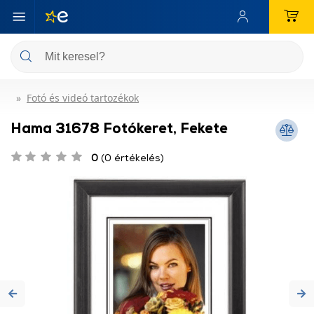
Fotó és videó tartozékok
Hama 31678 Fotókeret, Fekete
0
(0 értékelés)
Previous
Ne