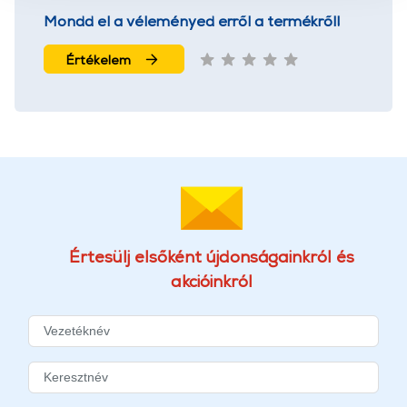
használatával Ön elfogadja a cookie-k használatát.
Mondd el a véleményed erről a termékről!
További információk:
ÁSZF
és
Adatvédelem
Értékelem
Értesülj elsőként újdonságainkról és
akcióinkról