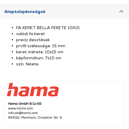
Alaptulajdonságok
FA KERET BELLA FEKETE 10X15
valódi fa keret
precíz illesztések
profil szélessége: 15 mm
keret mérete: 10x15 cm
képformátum: 7x10 cm
szín: fekete
Hama GmbH & Co KG
www.hama.com
info.de@hama.com
86652, Monheim, Dresdner Str. 9