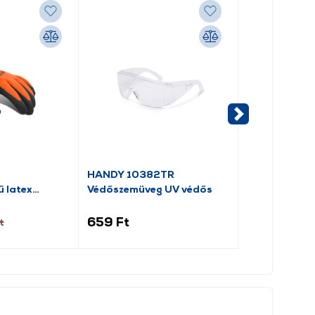
-5%
HANDY 10382TR
Fiskars Profe
ű latex
Védőszemüveg UV védős
Munkakesztyű
(1071151)
659 Ft
9 974 Ft
t
10