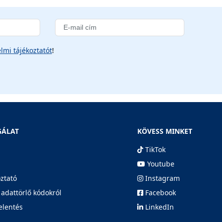
lmi tájékoztatót
!
GÁLAT
KÖVESS MINKET
TikTok
Youtube
oztató
Instagram
 adattörlő kódokról
Facebook
elentés
LinkedIn