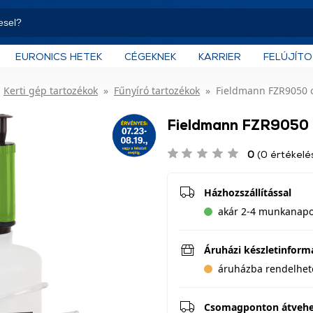
EURONICS HETEK
CÉGEKNEK
KARRIER
FELÚJÍT
Kerti gép tartozékok
Fűnyíró tartozékok
Fieldmann FZR9050 o
Fieldmann FZR9050 o
0
(0 értékelé
Házhozszállítással
akár 2-4 munkanapon
Áruházi készletinform
áruházba rendelhet
Csomagponton átveh