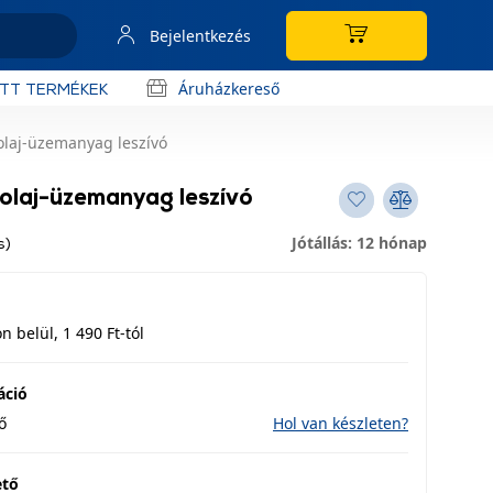
Bejelentkezés
Áruházkereső
OTT TERMÉKEK
laj-üzemanyag leszívó
laj-üzemanyag leszívó
Jótállás: 12 hónap
s)
 belül, 1 490 Ft-tól
áció
ő
Hol van készleten?
ető