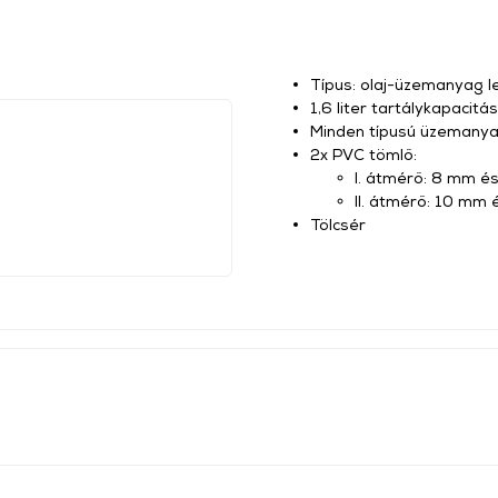
Típus: olaj-üzemanyag l
1,6 liter tartálykapacitás
Minden típusú üzemanya
2x PVC tömlő:
I. átmérő: 8 mm é
II. átmérő: 10 mm 
Tölcsér