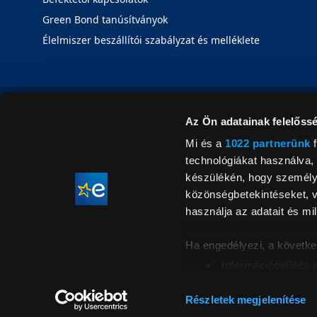
Green Bond tanúsítványok
Élelmiszer beszállítói szabályzat és melléklete
Az Ön adatainak felelőssé
Mi és a
1022 partnerünk
f
technológiákat használva, 
készülékén, hogy személyr
közönségbetekintéseket, v
használja az adatait és mil
Ha engedélyezi, a követke
Információgyűjtés 
Az Ön készülékén b
Áraink for
ellenőrzésével
Részletek megjelenítése
feltüntetett 