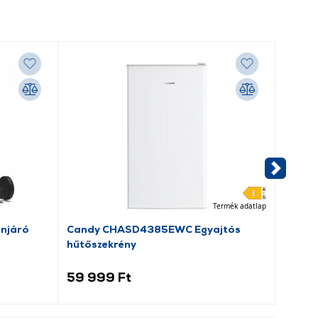
-6 700
Termék adatlap
njáró
Candy CHASD4385EWC Egyajtós
Field
hűtőszekrény
Búvárs
59 999 Ft
17 29