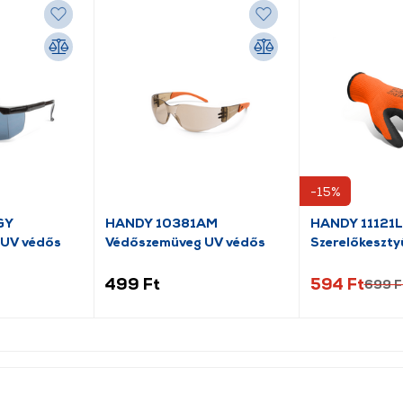
-15%
GY
HANDY 10381AM
HANDY 11121L
 UV védős
Védőszemüveg UV védős
Szerelőkeszty
bevonatú L
499 Ft
594 Ft
699 F