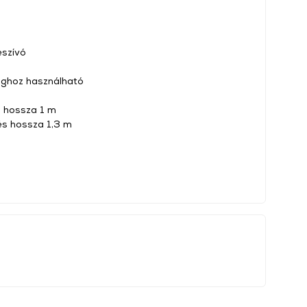
eszívó
ghoz használható
s hossza 1 m
és hossza 1,3 m