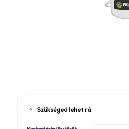
Szükséged lehet rá
Munkavédelmi Eszközök