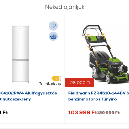
Neked ajánljuk
-26 000 Ft
Termék adatlap
RK4182PW4 Alulfagyasztós
Fieldmann FZR4618-144BV ö
t hűtőszekrény
benzinmotoros fűnyíró
 Ft
103 999 Ft
129 999 Ft