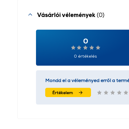
Vásárlói vélemények
(0)
0
0 értékelés
Mondd el a véleményed erről a termé
Értékelem