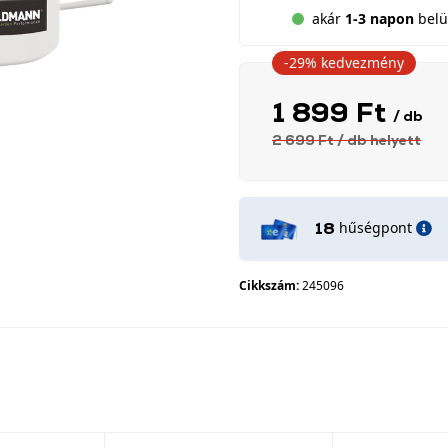
akár
1-3 napon
belül
-29%
kedvezmény
1 899 Ft
/ db
2 699 Ft
/ db
helyett
hűségpont
18
Cikkszám:
245096