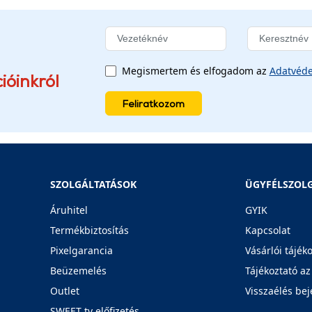
Megismertem és elfogadom az
Adatvéde
ióinkról
Feliratkozom
SZOLGÁLTATÁSOK
ÜGYFÉLSZOL
Áruhitel
GYIK
Termékbiztosítás
Kapcsolat
Pixelgarancia
Vásárlói tájék
Beüzemelés
Tájékoztató az
Outlet
Visszaélés bej
SWEET tv előfizetés