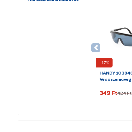
-17%
HANDY 10384
Védőszemüveg
349 Ft
424 Ft