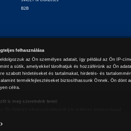
B2B
Rólunk
Karrier
Üzleteink
Blog
gteljes felhasználása
eldolgozzuk az Ön személyes adatait, így például az Ön IP-címé
mint a sütik, amelyekkel tárolhatjuk és hozzáférünk az Ön adat
e szabott hirdetéseket és tartalmakat, hirdetés- és tartalommér
alamint termékfejlesztéseket biztosíthassunk Önnek. Ön dönt ar
yen célra.
© 2026. Minden jog fenntartva! Euronics Műszaki Áruházlánc
zőt is meg szeretnénk tenni:
az Ön földrajzi elhelyezkedéséről pár méteres pontossággal
eazonosítása annak konkrét tulajdonságainak (ujjlenyomat) akt
intban értendők és az ÁFA-t tartalmazzák. Csak háztartásban használatos mennyiségeket szolg
árak, képek leírások tájékoztató jellegűek, és nem minősülnek ajánlattételnek, az esetleges p
nem vállalunk felelősséget.