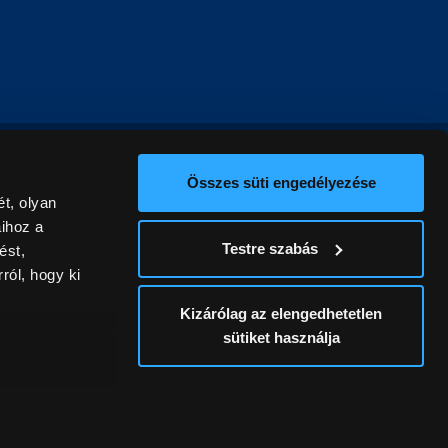
Összes süti engedélyezése
t, olyan
aihoz a
Testre szabás
ést,
ról, hogy ki
Kizárólag az elengedhetetlen
sütiket használja
ív
álunk ki. A
ontatlanságért