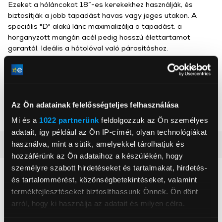
Ezeket a hóláncokat 18”-es kerekekhez használják, és
biztosítják a jobb tapadást havas vagy jeges utakon. A
speciális "D" alakú lánc maximalizálja a tapadást, a
horganyzott mangán acél pedig hosszú élettartamot
garantál. Ideális a hótolóval való párosításhoz.
Stiga
, ,
Az Ön adatainak felelősségteljes felhasználása
Mi és a
1022 partnerünk
feldolgozzuk az Ön személyes
adatait, így például az Ön IP-címét, olyan technológiákat
használva, mint a sütik, amelyekkel tárolhatjuk és
Részletes ismertető
hozzáférünk az Ön adataihoz a készülékén, hogy
személyre szabott hirdetéseket és tartalmakat, hirdetés-
Neked ajánljuk
és tartalommérést, közönségbetekintéseket, valamint
termékfejlesztéseket biztosíthassunk Önnek. Ön dönt
arról, hogy ki használja az adatait és milyen célra.