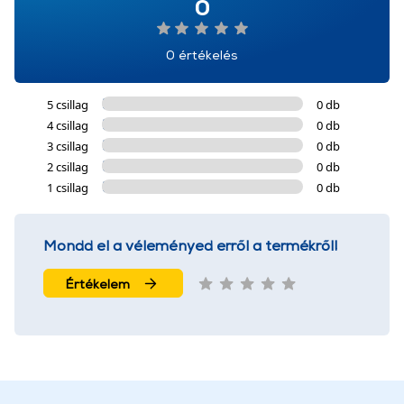
0
0 értékelés
5 csillag
0 db
4 csillag
0 db
3 csillag
0 db
2 csillag
0 db
1 csillag
0 db
Mondd el a véleményed erről a termékről!
Értékelem