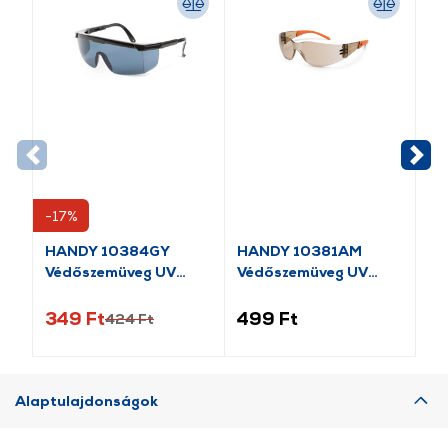
-17%
-1
HANDY 10384GY
HANDY 10381AM
HA
Védőszemüveg UV
Védőszemüveg UV
Sz
védős
védős
be
349 Ft
499 Ft
59
424 Ft
Alaptulajdonságok