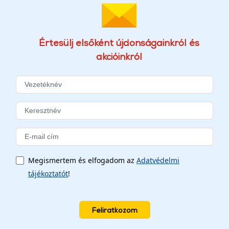
Értesülj elsőként újdonságainkról és
akcióinkról
Megismertem és elfogadom az
Adatvédelmi
tájékoztatót
!
Feliratkozom