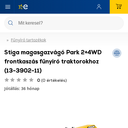
Fűnyíró tartozékok
Stiga magasgazvágó Park 2+4WD
frontkaszás fűnyíró traktorokhoz
(13-3902-11)
0
(0 értékelés)
Jótállás: 36 hónap