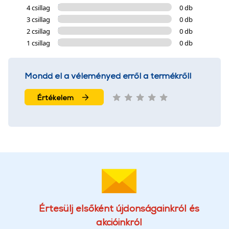
4 csillag
0 db
3 csillag
0 db
2 csillag
0 db
1 csillag
0 db
Mondd el a véleményed erről a termékről!
Értékelem
Értesülj elsőként újdonságainkról és
akcióinkról