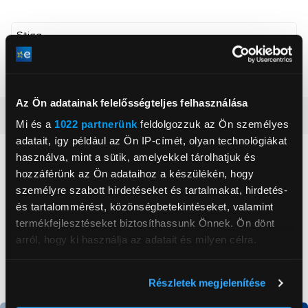
Stiga
, ,
Az Ön adatainak felelősségteljes felhasználása
Részletes ismertető
Mi és a
1022 partnerünk
feldolgozzuk az Ön személyes
adatait, így például az Ön IP-címét, olyan technológiákat
Neked ajánljuk
használva, mint a sütik, amelyekkel tárolhatjuk és
hozzáférünk az Ön adataihoz a készülékén, hogy
személyre szabott hirdetéseket és tartalmakat, hirdetés-
és tartalommérést, közönségbetekintéseket, valamint
termékfejlesztéseket biztosíthassunk Önnek. Ön dönt
arról, hogy ki használja az adatait és milyen célra.
Ha engedélyezi, a következőt is meg szeretnénk tenni:
Részletek megjelenítése
Információgyűjtés az Ön földrajzi