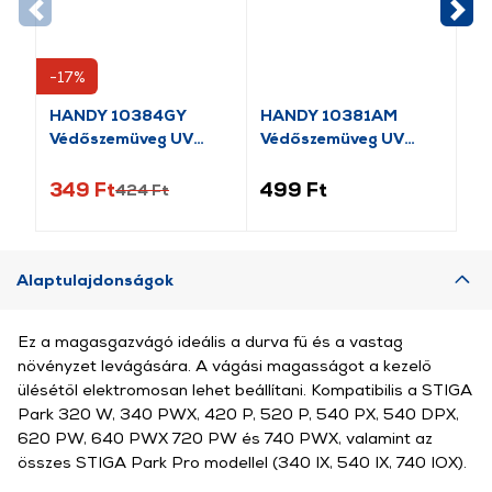
-17%
-1
HANDY 10384GY
HANDY 10381AM
HA
Védőszemüveg UV
Védőszemüveg UV
Sz
védős
védős
be
349 Ft
499 Ft
59
424 Ft
Alaptulajdonságok
Ez a magasgazvágó ideális a durva fű és a vastag
növényzet levágására. A vágási magasságot a kezelő
ülésétől elektromosan lehet beállítani. Kompatibilis a STIGA
Park 320 W, 340 PWX, 420 P, 520 P, 540 PX, 540 DPX,
620 PW, 640 PWX 720 PW és 740 PWX, valamint az
összes STIGA Park Pro modellel (340 IX, 540 IX, 740 IOX).