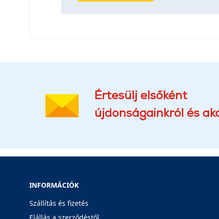
Értesülj elsőként
újdonságainkról és akc
INFORMÁCIÓK
Szállítás és fizetés
Elállás a szerződéstől