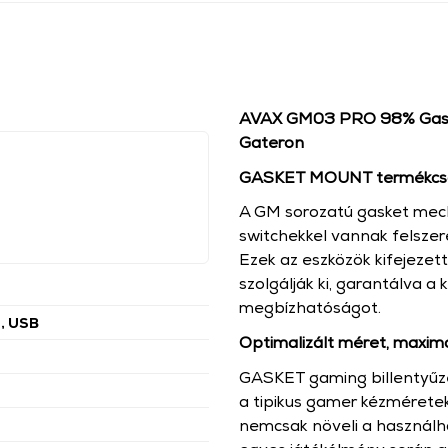
AVAX GM03 PRO 98% Gaske
Gateron
GASKET MOUNT termékcs
A GM sorozatú gasket mecha
switchekkel vannak felszer
Ezek az eszközök kifejezet
szolgálják ki, garantálva a
megbízhatóságot.
, USB
Optimalizált méret, maximá
GASKET gaming billentyűze
a tipikus gamer kézméret
nemcsak növeli a használha