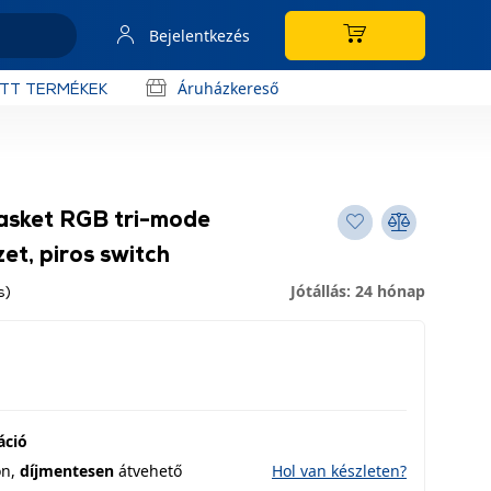
Bejelentkezés
Áruházkereső
OTT TERMÉKEK
sket RGB tri-mode
et, piros switch
Jótállás: 24 hónap
s)
áció
on,
díjmentesen
átvehető
Hol van készleten?