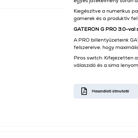
egyes játékélmény során a
Kiegészítve a numerikus pad
gamerek és a produktív fe
GATERON G PRO 3.0-val sz
A PRO billentyűzeteink G
felszerelve, hogy maximál
Piros switch: Kifejezetten
válaszidő és a sima lenyo
Használati útmutató