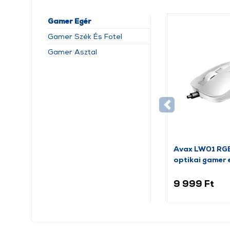
Gamer Egér
Gamer Szék És Fotel
Gamer Asztal
Avax LW01 RGB
optikai gamer e
9 999 Ft