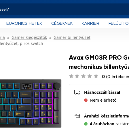
EURONICS HETEK
CÉGEKNEK
KARRIER
FELÚJÍT
ria
Gamer kiegészítők
Gamer billentyűzet
ntyűzet, piros switch
Avax GM03R PRO Ga
mechanikus billentyűz
0
(0 értékelé
Házhozszállítással
Nem elérhető
Áruházi készletinform
4 áruházban
raktár