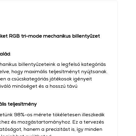
t RGB tri-mode mechanikus billentyűzet
alád
:
nikus billentyűzeteink a legfelső kategóriás
elve, hogy maximális teljesítményt nyújtsanak.
ten a csúcskategóriás játékosok igényeit
 kiváló minőséget és a hosszú távú
lis teljesítmény
tünk 98%-os mérete tökéletesen illeszkedik
ekhez és mozgástartományhoz. Ez a tervezés
tóságot, hanem a precizitást is, így minden