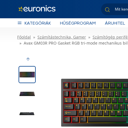
KATEGÓRIÁK
HŰSÉGPROGRAM
ÁRUHITEL
Főoldal
Számítástechnika, Gamer
Számítógép perifé
Avax GM03R PRO Gasket RGB tri-mode mechanikus bille
Previous