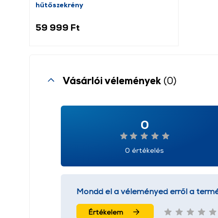
hűtőszekrény
59 999 Ft
Vásárlói vélemények
(0)
0
0 értékelés
Mondd el a véleményed erről a termé
Értékelem