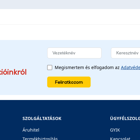
Megismertem és elfogadom az
Adatvéde
ióinkról
Feliratkozom
SZOLGÁLTATÁSOK
ÜGYFÉLSZOL
Áruhitel
GYIK
Termékbiztosítás
Kapcsolat