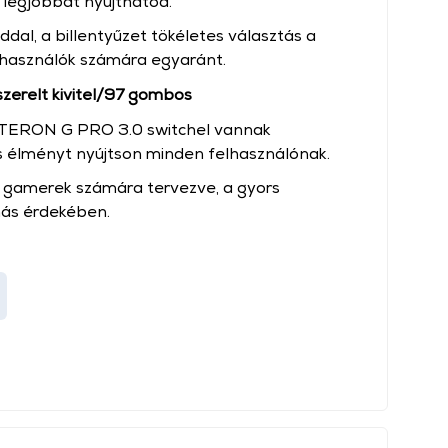
 legjobbat nyújthatod.
dal, a billentyűzet tökéletes választás a
lhasználók számára egyaránt.
erelt kivitel/97 gombos
ATERON G PRO 3.0 switchel vannak
is élményt nyújtson minden felhasználónak.
 a gamerek számára tervezve, a gyors
más érdekében.