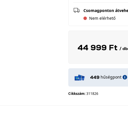
Csomagponton átveh
Nem elérhető
44 999 Ft
/ db
hűségpont
449
Cikkszám:
311826