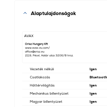
Alaptulajdonságok
AVAX
Orisz Hungary Kft
www.avax.eu.com/
office@orisz.eu
2119, Pécel, Határ utca 3206/8 hrsz.
Vezeték nélküli
Igen
Csatlakozás
Bluetooth
Háttérvilágítás
Igen
Mechanikus billentyűzet
Igen
Magyar billentyűzet
Igen