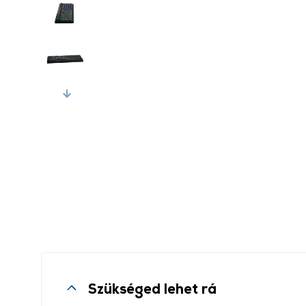
Next
Szükséged lehet rá