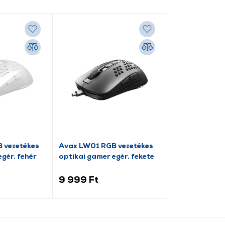
 vezetékes
Avax LW01 RGB vezetékes
gér, fehér
optikai gamer egér, fekete
9 999 Ft