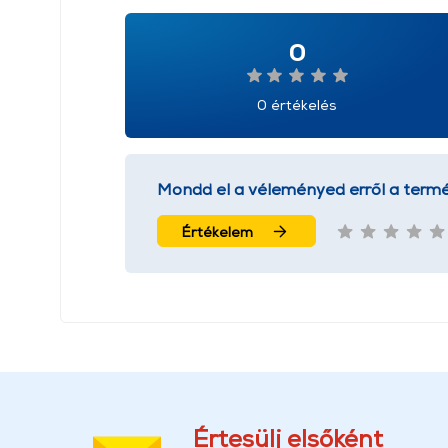
0
0 értékelés
Mondd el a véleményed erről a termé
Értékelem
Értesülj elsőként