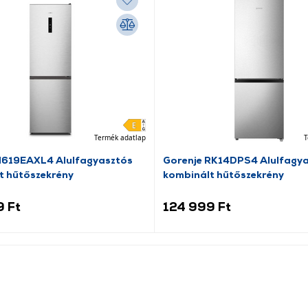
Termék adatlap
T
N619EAXL4 Alulfagyasztós
Gorenje RK14DPS4 Alulfagy
t hűtőszekrény
kombinált hűtőszekrény
9 Ft
124 999 Ft