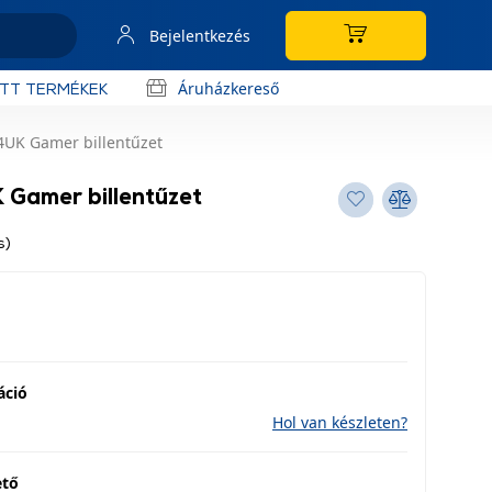
Bejelentkezés
Áruházkereső
OTT TERMÉKEK
UK Gamer billentűzet
Gamer billentűzet
s)
áció
Hol van készleten?
ető