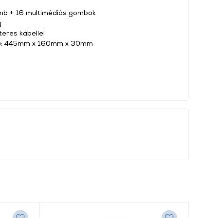
b + 16 multimédiás gombok
g
eres kábellel
a): 445mm x 160mm x 30mm