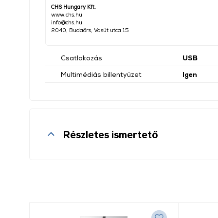
CHS Hungary Kft.
www.chs.hu
info@chs.hu
2040, Budaörs, Vasút utca 15
Csatlakozás
USB
Multimédiás billentyűzet
Igen
Részletes ismertető