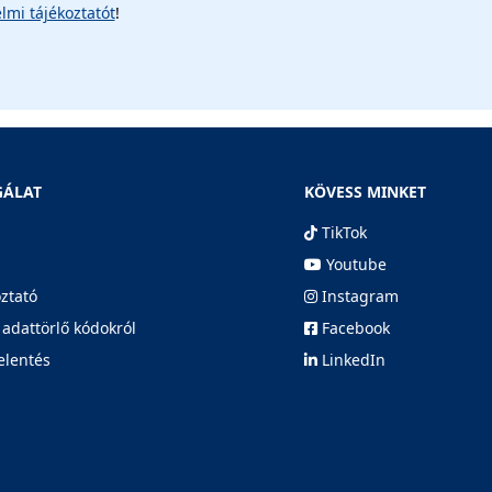
lmi tájékoztatót
!
GÁLAT
KÖVESS MINKET
TikTok
Youtube
oztató
Instagram
 adattörlő kódokról
Facebook
elentés
LinkedIn