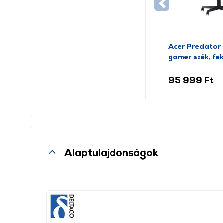
Acer Predator 
gamer szék, fe
(GP.GCR11.00Y
95 999 Ft
Alaptulajdonságok