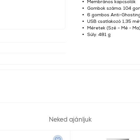
Membrános kapcsolók
Gombok száma: 104 gom
6 gombos Anti-Ghostin
USB csatlakozó 1,35 mét
Méretek (Szé – Mé - M
Súly: 481 g
Neked ajánljuk