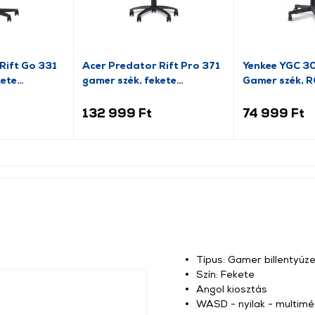
Rift Go 331
Acer Predator Rift Pro 371
Yenkee YGC 3
kete
gamer szék, fekete
Gamer szék, 
)
(GP.GCR11.00V)
világítással
132 999 Ft
74 999 Ft
Típus: Gamer billentyűze
Szín: Fekete
Angol kiosztás
WASD - nyilak - multiméd