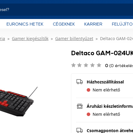
EURONICS HETEK
CÉGEKNEK
KARRIER
FELÚJÍT
ria
Gamer kiegészítők
Gamer billentyűzet
Deltaco GAM-024
Deltaco GAM-024UK 
0
(0 értékelé
Házhozszállítással
Nem elérhető
Áruházi készletinform
Nem elérhető
Csomagponton átveh