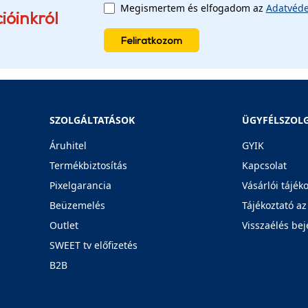
Megismertem és elfogadom az
Adatvéde
ióinkról
Feliratkozom
SZOLGÁLTATÁSOK
ÜGYFÉLSZOL
Áruhitel
GYIK
Termékbiztosítás
Kapcsolat
Pixelgarancia
Vásárlói tájék
Beüzemelés
Tájékoztató az
Outlet
Visszaélés bej
SWEET tv előfizetés
B2B