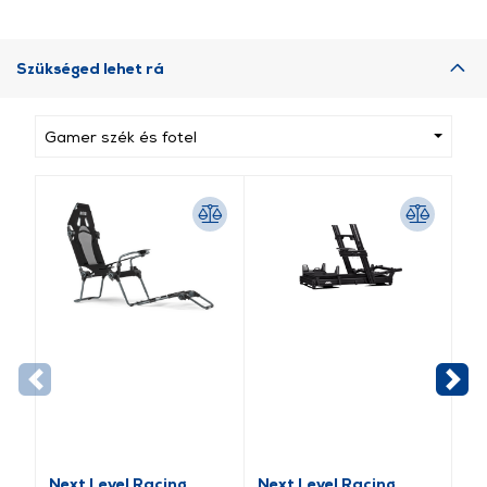
Szükséged lehet rá
Gamer szék és fotel
Next Level Racing
Next Level Racing
Ne