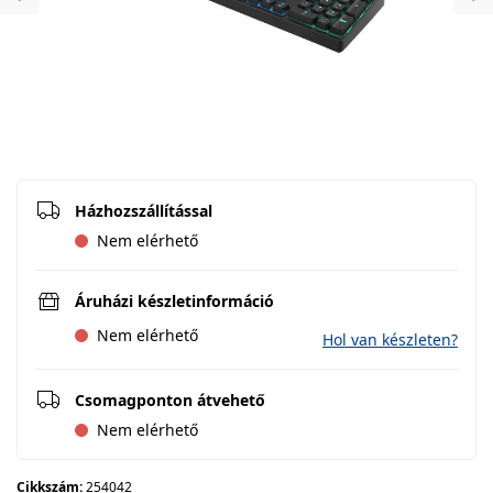
Previous
Ne
Házhozszállítással
Nem elérhető
Áruházi készletinformáció
Nem elérhető
Hol van készleten?
Csomagponton átvehető
Nem elérhető
Cikkszám:
254042