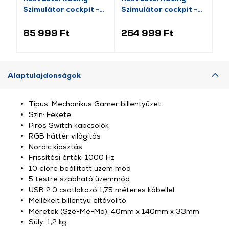
Szimulátor cockpit -
Szimulátor cockpit -
Bo
F-GT LITE Grey Edition
GT Elite Alumínium
Si
(NLR-S015GR)
Wheel Plate Edition
Co
85 999 Ft
264 999 Ft
2
(NLR-E022)
ül
Alaptulajdonságok
Típus: Mechanikus Gamer billentyűzet
Szín: Fekete
Piros Switch kapcsolók
RGB háttér világítás
Nordic kiosztás
Frissítési érték: 1000 Hz
10 előre beállított üzem mód
5 testre szabható üzemmód
USB 2.0 csatlakozó 1,75 méteres kábellel
Mellékelt billentyű eltávolító
Méretek (Szé-Mé-Ma): 40mm x 140mm x 33mm
Súly: 1,2 kg