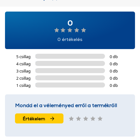
0
0 értékelés
5 csillag
0 db
4 csillag
0 db
3 csillag
0 db
2 csillag
0 db
1 csillag
0 db
Mondd el a véleményed erről a termékről!
Értékelem