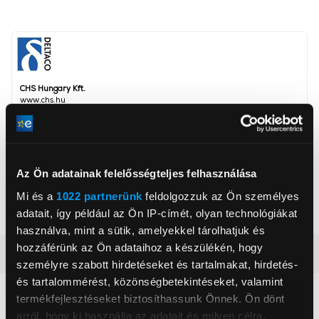
CHS Hungary Kft.
www.chs.hu
info@chs.hu
2040, Budaörs, Vasút utca 15
Csatlakozás
USB
Az Ön adatainak felelősségteljes felhasználása
Háttérvilágítás
Igen
Mi és a
1022 partnerünk
feldolgozzuk az Ön személyes
Mechanikus billentyűzet
Igen
adatait, így például az Ön IP-címét, olyan technológiákat
használva, mint a sütik, amelyekkel tárolhatjuk és
hozzáférünk az Ön adataihoz a készülékén, hogy
Részletes ismertető
személyre szabott hirdetéseket és tartalmakat, hirdetés-
és tartalommérést, közönségbetekintéseket, valamint
Neked ajánljuk
termékfejlesztéseket biztosíthassunk Önnek. Ön dönt
arról, hogy ki használja az adatait és milyen célra.