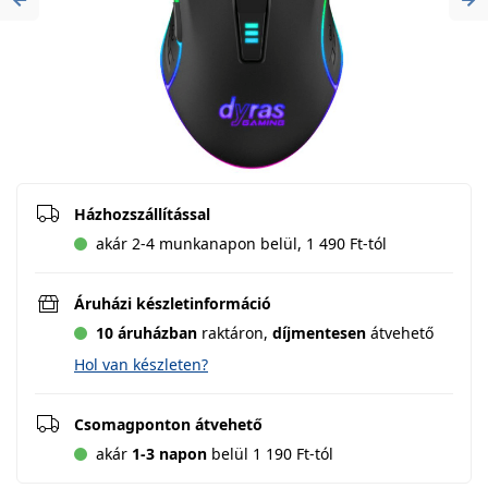
Previous
Ne
Házhozszállítással
akár 2-4 munkanapon belül, 1 490 Ft-tól
Áruházi készletinformáció
10 áruházban
raktáron,
díjmentesen
átvehető
Hol van készleten?
Csomagponton átvehető
akár
1-3 napon
belül 1 190 Ft-tól