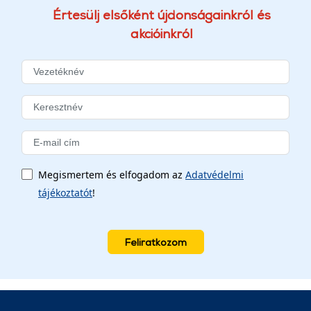
Értesülj elsőként újdonságainkról és
akcióinkról
Megismertem és elfogadom az
Adatvédelmi
tájékoztatót
!
Feliratkozom