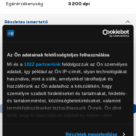
Egérérzékenység
3 200 dpi
Részletes ismertető
Neked ajánljuk
Az Ön adatainak felelősségteljes felhasználása
Mi és a
1022 partnerünk
feldolgozzuk az Ön személyes
adatait, így például az Ön IP-címét, olyan technológiákat
használva, mint a sütik, amelyekkel tárolhatjuk és
hozzáférünk az Ön adataihoz a készülékén, hogy
személyre szabott hirdetéseket és tartalmakat, hirdetés-
és tartalommérést, közönségbetekintéseket, valamint
termékfejlesztéseket biztosíthassunk Önnek. Ön dönt
arról, hogy ki használja az adatait és milyen célra.
Ha engedélyezi, a következőt is meg szeretnénk tenni:
Részletek megjelenítése