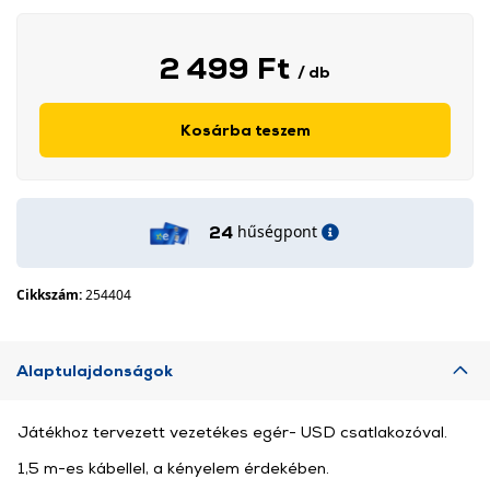
2 499 Ft
/ db
Kosárba teszem
hűségpont
24
Cikkszám:
254404
Alaptulajdonságok
Játékhoz tervezett vezetékes egér- USD csatlakozóval.
1,5 m-es kábellel, a kényelem érdekében.